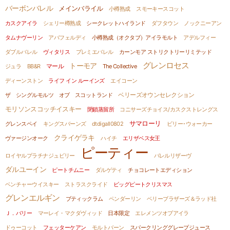
バーボンバレル
メインバライル
小樽熟成
スモーキースコット
カスクアイラ
シェリー樽熟成
シークレットハイランド
ダフタウン
ノックニーアン
タムナヴーリン
アバフェルディ
小樽熟成（オクタブ）アイラモルト
アデルフィー
ダブルバレル
ヴィタリス
プレミエバレル
カーンモア ストリクトリーリミテッド
グレンロセス
トーモア
ジュラ
BB&R
マール
The Collective
ディーンストン
ライフ イン ルーインズ
エイコーン
ザ シングルモルツ オブ スコットランド
ベリーズオウンセレクション
モリソンスコッチイスキー
閉鎖蒸留所
コニサーズチョイス/カスクストレングス
サマローリ
グレンスペイ
キングスバーンズ
dtdigall0802
ビリー･ウォーカー
クライゲラキ
ヴァージンオーク
ハイチ
エリザベス女王
ピーティー
ロイヤルプラチナジュビリー
バレルリザーヴ
ダルユーイン
ピートチムニー
ダルゲティ
チョコレートエディション
ベンチャーウイスキー
ストラスクライド
ビッグピートクリスマス
グレンエルギン
ブティックラム
ペンダーリン
ベリーブラザーズ＆ラッド社
Ｊ．バリー
マーレイ・マクダヴィッド
日本限定
エレメンツオブアイラ
ドゥーコット
フェッターケアン
モルトバーン
スパークリンググレープジュース