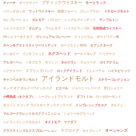
ブティックウイスキー
モートラック
チャーチ
オードヴィー
バリンダロッホ
ワットウイスキー
南国フルーツ
グレンアラヒｰ
イチローズモルト
セレブレーション
ダルモア
バスカー
シングルマインデッド
テンプルトン
シェリーカスク
タムデュ
ワームタブ
ハイスピリッツ社
長期熟成ウイスキー
PXシェリーオクタブ
ヴィジュアルフレーバー
フィジーラム
ポートワイン樽
カーンモアストリクトリーリミテッド
ローリストン1993
セブンスターズ
ホグスヘッド
ロッホリー
インチファッド
オールド＆レア ヘリテージ
アルタベーン
ベネズエラ
モリソン
キルケラン
ラムリーク
ガイアナラム
シグナトリー
スプリングバンク
ロックアイランド
リニューアル
ハイスピリッツ
アイランドモルト
キャンベルタウンモルト
ステラーコレクション
キング オブ ボルドーワインカスク
ビエール
ジャーニーシリーズ
甘口シェリー
小樽熟成（オクタブ）
シークレットアイランド
ダフトミル
ロッホローモンド
モリソン スコッチ ウイスキー ディスティラーズ
インプレッシブカスク
オルドニ－
マルゴークラレットカスクフィニッシュ
シェリーホグスヘッド
ハイランドシングルモルト
オクトモア
マクダフ
ラフロイグ
オーシャンズ
クラクストンズエクスプロレーション
セイクレッド