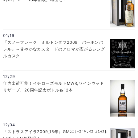
01/19
『スノーフレーク ミルトンダフ2009 バーボンバ
レル』～甘やかなカスタードのアロマが広がるシング
ルカスク
12/29
年内出荷可能！イチローズモルトMWR,ワインウッド
リザーブ、20周年記念ボトル各12本
12/04
『ストラスアイラ2009_15年』GMｺﾆｻｰｽﾞﾁｮｲｽ ｶｽｸｽﾄ