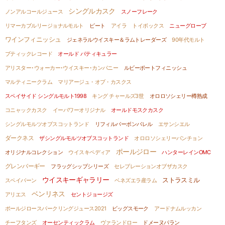
シングルカスク
ノンアルコールジュース
スノーフレーク
リマーカブルリージョナルモルト
ピート
アイラ
トイボックス
ニューグローブ
ワインフィニッシュ
ジェネラルウイスキー＆ラムトレーダーズ
90年代モルト
ブティックレコード
オールド パティキュラー
アリスター･ウォーカー･ウイスキー･カンパニー
ルビーポートフィニッシュ
マルティニークラム
マリアージュ・オブ・カスクス
スペイサイド シングルモルト1998
キング チャールズ3世
オロロソシェリー樽熟成
コニャックカスク
イーパワーオリジナル
オールドモスクカスク
シングルモルツオブスコットランド
リフィルバーボンバレル
エサンシエル
ダークネス
ザシングルモルツオブスコットランド
オロロソシェリーパンチョン
ポールジロー
オリジナルコレクション
ウイスキペディア
ハンターレインOMC
グレンバーギー
フラッグシップシリーズ
セレブレーションオブザカスク
ウイスキーギャラリー
ストラスミル
スペイバーン
ベネズエラ産ラム
ベンリネス
アリエス
セントジョージズ
ポールジロースパークリングジュース2021
ビッグスモーク
アードナムルッカン
チーフタンズ
オーセンティックラム
ヴァランドロー
ドメーヌパラン