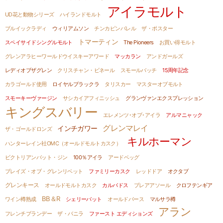
アイラモルト
UD花と動物シリーズ
ハイランドモルト
ブルイックラディ
ウィリアムソン
チンカピンバレル
ザ・ポスター
トマーティン
スペイサイドシングルモルト
The Pioneers
お買い得モルト
グレンアラヒーワールドウイスキーアワード
マッカラン
アンドガールズ
レディオブザグレン
クリスチャン・ビネール
スモールバッチ
15周年記念
カラゴールド使用
ロイヤルブラックラ
タリスカー
マスターオブモルト
スモーキーヴァージン
サシカイアフィニッシュ
グランヴァンエクスプレッション
キングスバリー
エレメンツ･オブ･アイラ
アルマニャック
グレンマレイ
インチガワー
ザ・ゴールドロンズ
キルホーマン
ハンターレイン社OMC（オールドモルトカスク）
ビクトリアンバット・ジン
100％アイラ
アードベッグ
ブレイズ・オブ・グレンリベット
ファミリーカスク
レッドドア
オクタブ
グレンキース
オールドモルトカスク
カルバドス
ブレアアソール
クロフテンギア
BB＆R
ワイン樽熟成
シェリーバット
オールドパース
マルサラ樽
アラン
フレンチブランデー
ザ・バニラ
ファースト エディションズ