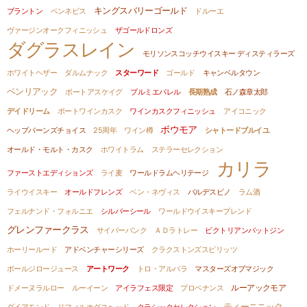
キングスバリーゴールド
ブラントン
ベンネビス
ドルーエ
ヴァージンオークフィニッシュ
ザゴールドロンズ
ダグラスレイン
モリソンスコッチウイスキー ディスティラーズ
ホワイトヘザー
ダルムナック
スターワード
ゴールド
キャンベルタウン
ベンリアック
ポートアスケイグ
プルミエバレル
長期熟成
石ノ森章太郎
デイドリーム
ポートワインカスク
ワインカスクフィニッシュ
アイコニック
ボウモア
ヘップバーンズチョイス
25周年
ワイン樽
シャトードブルイユ
オールド・モルト・カスク
ホワイトラム
ステラーセレクション
カリラ
ファーストエディションズ
ライ麦
ワールドラムヘリテージ
ライウイスキー
オールドフレンズ
ベン・ネヴィス
バルデスピノ
ラム酒
フェルナンド・フォルニエ
シルバーシール
ワールドウイスキーブレンド
グレンファークラス
サイバーパンク
ＡＤラトレー
ビクトリアンバットジン
ホーリールード
アドベンチャーシリーズ
クラクストンズスピリッツ
ポールジロージュース
アートワーク
トロ・アルバラ
マスターズオブマジック
ルーアックモア
ドメーヌラルロー
ルーイーン
アイラフェス限定
プロベナンス
ティーニニック