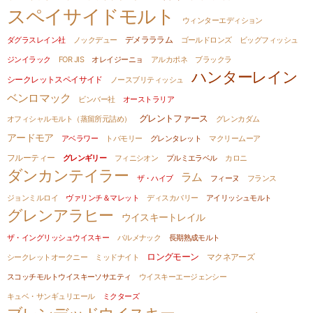
スペイサイドモルト
ウィンターエディション
デメラララム
ダグラスレイン社
ノックデュー
ゴールドロンズ
ビッグフィッシュ
ジンイラック
FOR JIS
オレイジーニョ
アルカポネ
ブラックラ
ハンターレイン
シークレットスペイサイド
ノースブリティッシュ
ベンロマック
ビンバー社
オーストラリア
グレントファース
オフィシャルモルト（蒸留所元詰め）
グレンカダム
アードモア
アベラワー
トバモリー
グレンタレット
マクリームーア
フルーティー
グレンギリー
フィニシオン
プルミエラベル
カロニ
ダンカンテイラー
ラム
ザ・ハイブ
フィーヌ
フランス
ジョンミルロイ
ヴァリンチ＆マレット
ディスカバリー
アイリッシュモルト
グレンアラヒー
ウイスキートレイル
ザ・イングリッシュウイスキー
バルメナック
長期熟成モルト
ロングモーン
マクネアーズ
シークレットオークニー
ミッドナイト
スコッチモルトウイスキーソサエティ
ウイスキーエージェンシー
キュベ・サンギュリエール
ミクターズ