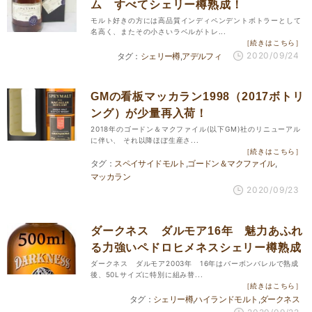
ム すべてシェリー樽熟成！
モルト好きの方には高品質インディペンデントボトラーとして
名高く、またその小さいラベルがトレ...
［続きはこちら］
2020/09/24
シェリー樽
アデルフィ
GMの看板マッカラン1998（2017ボトリ
ング）が少量再入荷！
2018年のゴードン＆マクファイル(以下GM)社のリニューアル
に伴い、 それ以降ほぼ生産さ...
［続きはこちら］
スペイサイドモルト
ゴードン＆マクファイル
マッカラン
2020/09/23
ダークネス ダルモア16年 魅力あふれ
る力強いペドロヒメネスシェリー樽熟成
ダークネス ダルモア2003年 16年はバーボンバレルで熟成
後、50Lサイズに特別に組み替...
［続きはこちら］
シェリー樽
ハイランドモルト
ダークネス