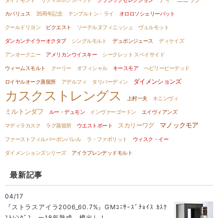
ダイアモンド
リフィルホグスヘッド
クラシックセレクション
カバリュス
35周年記念
テンプルトン・ライ
オロロソシェリーバット
クールドリヨン
ビクエスト
ソーテルヌフィニッシュ
ヴェルモット
ダンカンテイラーオクタブ
シングルモルト
デュポンジュース
ディケイズ
アンオークニー
アメリカンウイスキー
シークレット スペイサイド
ウィームスモルト
クーリー
オフィシャル
キースモア
ヘビリーピーテッド
ダイメンションズ
ロイヤルオーク蒸留所
アデルフィ
タリバーディン
カスクストレングス
上村一夫
キニンヴィ
ミルトンダフ
ルー・デュモン
インヴァーゴードン
エイヴィアンズ
マノックモア
スカリーワグ
マディラカスク
ラグ蒸留所
ウエストポート
ファーストフィルバーボンバレル
ラ・ファボリット
ウィスク・イー
ダイメンションズシリーズ
アイラブレンデッドモルト
最新記事
04/17
『ストラスアイラ2006_60.7%』GMｺﾆｻｰｽﾞﾁｮｲｽ ｶｽｸ
ｽﾄﾚﾝｸﾞｽ ～18年熟成。樽出し！