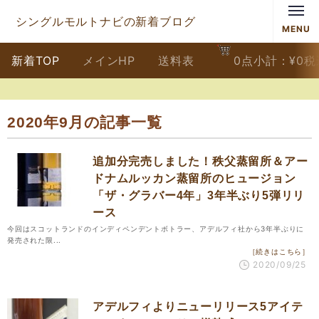
シングルモルトナビの新着ブログ
MENU
新着TOP
メインHP
送料表
0
点
小計：
¥
0
税
2020年9月の記事一覧
追加分完売しました！秩父蒸留所＆アー
ドナムルッカン蒸留所のヒュージョン
「ザ・グラバー4年」3年半ぶり5弾リリ
ース
今回はスコットランドのインディペンデントボトラー、アデルフィ社から3年半ぶりに
発売された限...
［続きはこちら］
2020/09/25
アデルフィよりニューリリース5アイテ