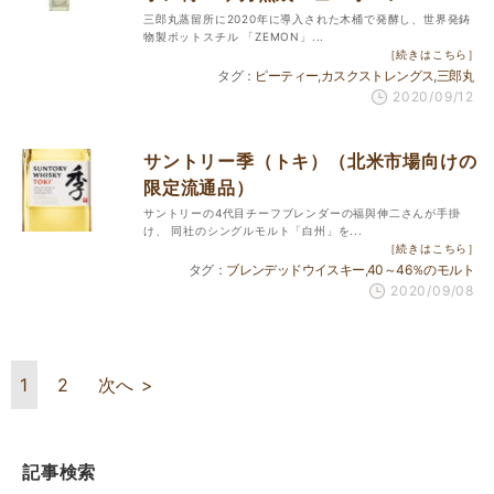
三郎丸蒸留所に2020年に導入された木桶で発酵し、世界発鋳
物製ポットスチル 「ZEMON」...
［続きはこちら］
ピーティー
カスクストレングス
三郎丸
2020/09/12
サントリー季（トキ）（北米市場向けの
限定流通品）
サントリーの4代目チーフブレンダーの福與伸二さんが手掛
け、 同社のシングルモルト「白州」を...
［続きはこちら］
ブレンデッドウイスキー
40～46％のモルト
2020/09/08
1
2
次へ >
記事検索