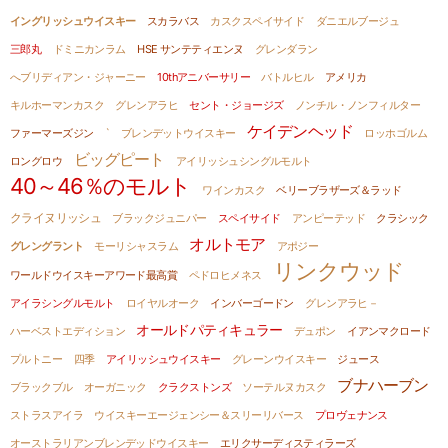
イングリッシュウイスキー
スカラバス
カスクスペイサイド
ダニエルブージュ
三郎丸
ドミニカンラム
HSE サンテティエンヌ
グレンダラン
へブリディアン・ジャーニー
10thアニバーサリー
バトルヒル
アメリカ
キルホーマンカスク
グレンアラヒ
セント・ジョージズ
ノンチル・ノンフィルター
ケイデンヘッド
ファーマーズジン
`
ブレンデットウイスキー
ロッホゴルム
ビッグピート
ロングロウ
アイリッシュシングルモルト
40～46％のモルト
ワインカスク
ベリーブラザーズ＆ラッド
クライヌリッシュ
ブラックジュニパー
スペイサイド
アンピーテッド
クラシック
オルトモア
グレングラント
モーリシャスラム
アポジー
リンクウッド
ワールドウイスキーアワード最高賞
ペドロヒメネス
アイラシングルモルト
ロイヤルオーク
インバーゴードン
グレンアラヒ－
オールドパティキュラー
ハーベストエディション
デュポン
イアンマクロード
プルトニー
四季
アイリッシュウイスキー
グレーンウイスキー
ジュース
ブナハーブン
ブラックブル
オーガニック
クラクストンズ
ソーテルヌカスク
ストラスアイラ
ウイスキーエージェンシー＆スリーリバース
プロヴェナンス
オーストラリアンブレンデッドウイスキー
エリクサーディスティラーズ