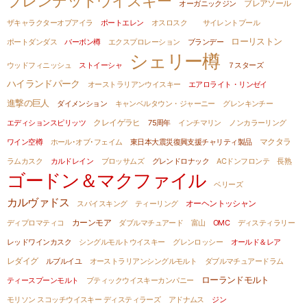
ブレンデッドウイスキー
オーガニックジン
ブレアソール
ザキャラクターオブアイラ
ポートエレン
オスロスク
サイレントプール
ローリストン
ポートダンダス
バーボン樽
エクスプロレーション
ブランデー
シェリー樽
ウッドフィニッシュ
ストイーシャ
７スターズ
ハイランドパーク
オーストラリアンウイスキー
エアロライト・リンゼイ
進撃の巨人
ダイメンション
キャンベルタウン・ジャーニー
グレンキンチー
エディションスピリッツ
クレイゲラヒ
75周年
インチマリン
ノンカラーリング
ワイン空樽
ホール･オブ･フェイム
東日本大震災復興支援チャリティ製品
マクタラ
ラムカスク
カルドレイン
ブロッサムズ
グレンドロナック
ACドンフロンテ
長熟
ゴードン＆マクファイル
ベリーズ
カルヴァドス
スパイスキング
ティーリング
オーヘントッシャン
ディプロマティコ
カーンモア
ダブルマチュアード
富山
OMC
ディスティラリー
レッドワインカスク
シングルモルトウイスキー
グレンロッシー
オールド＆レア
レダイグ
ルブルイユ
オーストラリアンシングルモルト
ダブルマチュアードラム
ローランドモルト
ティースプーンモルト
ブティックウイスキーカンパニー
モリソン スコッチウイスキー ディスティラーズ
アドナムス
ジン