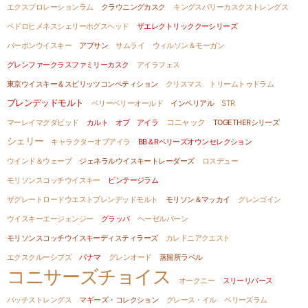
エクスプロレーションラム
クラウニングカスク
キングスバリーカスクストレングス
ペドロヒメネスシェリーホグスヘッド
ザエレクトリッククーシリーズ
バーボンウイスキー
アブサン
サムライ
ウィルソン＆モーガン
グレンファークラスファミリーカスク
アイラフェス
東京ウイスキー＆スピリッツコンペティション
クリスマス
トリームトゥドラム
ブレンデッドモルト
ベリーベリーオールド
インペリアル
STR
コニャック
マーレイマグダビッド
カルト オブ アイラ
TOGETHERシリーズ
シェリー
キャラクターオブアイラ
BB＆Rベリーズオウンセレクション
ウインド＆ウェーブ
ジェネラルウイスキートレーダーズ
ロスデュー
モリソンスコッチウイスキー
ビンテージラム
ザグレートロードウエストブレンデッドモルト
モリソン＆マッカイ
グレンゴイン
ウイスキーエージェンジー
グラッパ
ヘーゼルバーン
モリソンスコッチウイスキーディスティラーズ
カレドニアクエスト
エクスクルーシブズ
パナマ
グレンオード
蒸留所ラベル
コニサーズチョイス
オークニー
スリーリバース
バッチストレングス
マギーズ・コレクション
グレース・イル
ベリーズラム