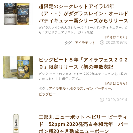
超限定のシークレットアイラ14年
（ア・・）がダグラスレイン・オールド
パティキュラー新シリーズからリリース
ダグラスレインの人気シリーズ「オールドパティキュラー」か
ら「スピリチュアリスト」という限定...
［続きはこちら］
2020/09/16
アイラモルト
ビッグピート８年「アイラフェス２０２
０」限定リリース（初の年数表記
ビッグ ピートのフェス アイラ 2020年エディションをご案内
いたします！！ 例年、アイ...
［続きはこちら］
アイラモルト
ダグラスレイン
ピーティー
ビッグピート
2020/09/14
三郎丸 ニューポット ヘビリー ピーティ
ド 52ppm 2020発売＆令和元年 バー
ボン樽20ヶ月熟成ニューボーン