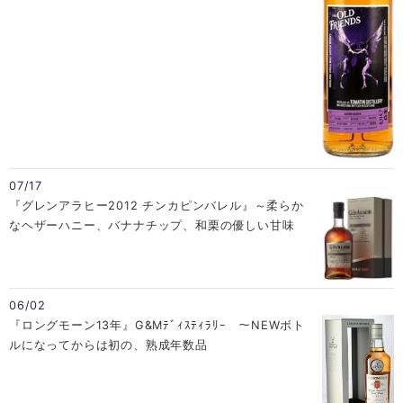
07/17
『グレンアラヒー2012 チンカピンバレル』～柔らか
なヘザーハニー、バナナチップ、和栗の優しい甘味
06/02
『ロングモーン13年』G&Mﾃﾞｨｽﾃｨﾗﾘｰ ～NEWボト
ルになってからは初の、熟成年数品