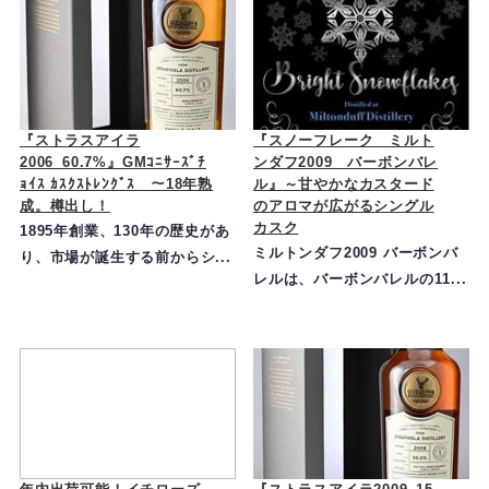
『ストラスアイラ
『スノーフレーク ミルト
2006_60.7%』GMｺﾆｻｰｽﾞﾁ
ンダフ2009 バーボンバレ
ｮｲｽ ｶｽｸｽﾄﾚﾝｸﾞｽ ～18年熟
ル』～甘やかなカスタード
成。樽出し！
のアロマが広がるシングル
カスク
1895年創業、130年の歴史があ
ミルトンダフ2009 バーボンバ
り、市場が誕生する前からシ...
レルは、バーボンバレルの11...