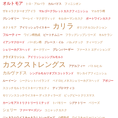
オルトモア
トロ・アルバラ
カルバドス
フィニシオン
ザキャラクターオブアイラ
マルゴークラレットカスクフィニッシュ
マルサラ樽
グレンギリー
マーレイ・マクダヴィッド
キルホーマンカスク
ポートワインカスク
カリラ
オクトモア
アイリッシュウイスキー
オリジナルコレクション
フルーティー
ワイン樽熟成
ピートチムニー
フラッグシップシリーズ
キルケラン
イアンマクロード
バーボン樽
グレース・イル
バルメナック
ティーリング
グレンバーギー
シェリーホグスヘッド
オードヴィー
ファースト エディションズ
クライヌリッシュ
アイリッシュシングルモルト
カスクストレングス
アデルフィー
バトルヒル
カルヴァドス
シングルモルツオブスコットランド
サシカイアフィニッシュ
ルーイーン
シークレットハイランド
ペドロヒメネスシェリーホグスヘッド
アポジー
スコッチモルトウイスキーソサエティ
ディプロマティコ
モリソンスコッチウイスキー ディスティラーズ
ビッグピートクリスマス
カーンモアストリクトリーリミテッド
トバモリー
シグナトリー
ベリーズ
シェリー
ファーマーズジン
コニャックカスク
ジェネラルウイスキー＆ラムトレーダーズ
小樽熟成
ウイスキーエージェンシー