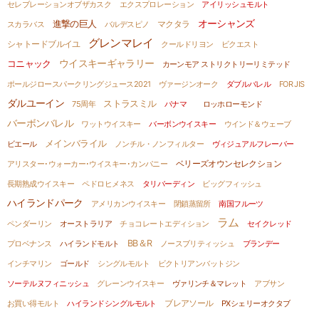
セレブレーションオブザカスク
エクスプロレーション
アイリッシュモルト
オーシャンズ
進撃の巨人
スカラバス
バルデスピノ
マクタラ
グレンマレイ
シャトードブルイユ
クールドリヨン
ビクエスト
ウイスキーギャラリー
コニャック
カーンモア ストリクトリーリミテッド
ポールジロースパークリングジュース2021
ヴァージンオーク
ダブルバレル
FOR JIS
ダルユーイン
ストラスミル
75周年
パナマ
ロッホローモンド
バーボンバレル
ワットウイスキー
バーボンウイスキー
ウインド＆ウェーブ
メインバライル
ビエール
ノンチル・ノンフィルター
ヴィジュアルフレーバー
アリスター･ウォーカー･ウイスキー･カンパニー
ベリーズオウンセレクション
長期熟成ウイスキー
ペドロヒメネス
タリバーディン
ビッグフィッシュ
ハイランドパーク
アメリカンウイスキー
閉鎖蒸留所
南国フルーツ
ラム
ペンダーリン
オーストラリア
チョコレートエディション
セイクレッド
BB＆R
プロベナンス
ハイランドモルト
ノースブリティッシュ
ブランデー
インチマリン
ゴールド
シングルモルト
ビクトリアンバットジン
ソーテルヌフィニッシュ
グレーンウイスキー
ヴァリンチ＆マレット
アブサン
お買い得モルト
ハイランドシングルモルト
ブレアソール
PXシェリーオクタブ