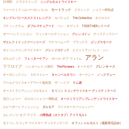
25周年
クラクストンズ
シングルモルトウイスキー
モートラック
ファーストフィルバーボンバレル
クラシック
シェリー樽熟成
キングスバリーカスクストレングス
カバリュス
The Collective
オスロスク
ブティックラム
ダブルマチュアード
ベン・ネヴィス
TOGETHERシリーズ
オーヘントッシャン
ウィンターエディション
グレンゴイン
ディスティラリー
ザエレクトリッククーシリーズ
マクリームーア
ブラックラ
ビッグスモーク
モリソンスコッチウイスキー
グレンドロナック
ビクトリアンバット・ジン
アラン
ダルムナック
フェッターケアン
ホール･オブ･フェイム
ラフロイグ
グレンキース
ハンターレインOMC
The Pioneers
キースモア
オーガニックジン
ＡＤラトレー
キャンベルタウン
オークニー
ノックデュー
ワールドウイスキーアワード最高賞
ザ・ハイブ
ラム酒
オーストラリアンシングルモルト
モリソン スコッチウイスキー ディスティラーズ
甘口シェリー
オロロソシェリー樽熟成
オーストラリアンブレンデッドウイスキー
ルビーポートフィニッシュ
ダルモア
ウイスキーエージェンジー
エレメンツ･オブ･アイラ
小樽熟成（オクタブ）アイラモルト
モリソン スコッチ ウイスキー ディスティラーズ
オフィシャルモルト（蒸留所元詰め）