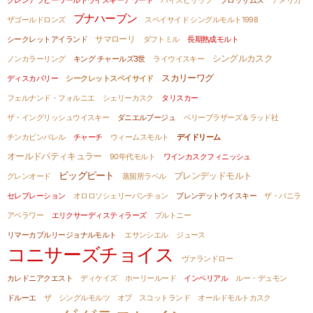
グレンアラヒーワールドウイスキーアワード
ハイスピリッツ
ブロッサムズ
アメリカ
ブナハーブン
ザゴールドロンズ
スペイサイド シングルモルト1998
サマローリ
シークレットアイランド
ダフトミル
長期熟成モルト
シングルカスク
ノンカラーリング
キング チャールズ3世
ライウイスキー
スカリーワグ
ディスカバリー
シークレットスペイサイド
フェルナンド・フォルニエ
シェリーカスク
タリスカー
ザ・イングリッシュウイスキー
ダニエルブージュ
ベリーブラザーズ＆ラッド社
チンカピンバレル
チャーチ
ウィームスモルト
デイドリーム
オールドパティキュラー
90年代モルト
ワインカスクフィニッシュ
ビッグピート
ブレンデッドモルト
グレンオード
蒸留所ラベル
セレブレーション
オロロソシェリーパンチョン
ブレンデットウイスキー
ザ・バニラ
アベラワー
エリクサーディスティラーズ
プルトニー
リマーカブルリージョナルモルト
エサンシエル
ジュース
コニサーズチョイス
ヴァランドロー
カレドニアクエスト
ディケイズ
ホーリールード
インペリアル
ルー・デュモン
ドルーエ
ザ シングルモルツ オブ スコットランド
オールドモルトカスク