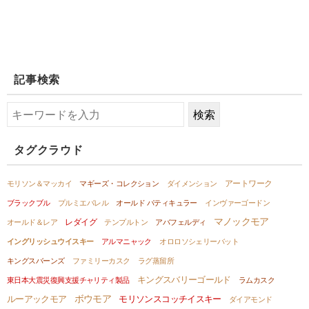
記事検索
タグクラウド
アートワーク
モリソン＆マッカイ
マギーズ・コレクション
ダイメンション
ブラックブル
プルミエバレル
オールド パティキュラー
インヴァーゴードン
マノックモア
レダイグ
オールド＆レア
テンプルトン
アバフェルディ
イングリッシュウイスキー
アルマニャック
オロロソシェリーバット
キングスバーンズ
ファミリーカスク
ラグ蒸留所
キングスバリーゴールド
東日本大震災復興支援チャリティ製品
ラムカスク
ボウモア
ルーアックモア
モリソンスコッチイスキー
ダイアモンド