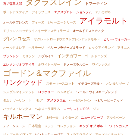
ダグラスレイン
トマーティン
石ノ森章太郎
ポートアスケイグ
アイラフェス
エクスプロレーションラム
アルカポネ
アイラモルト
オールドフレンズ
フィーヌ
ジャーニーシリーズ
モリソンスコッチウイスキーディスティラーズ
オールドモスクカスク
グレンロセス
ザグレートロードウエストブレンデッドモルト
ビリー･ウォーカー
オールド＆レア ヘリテージ
ベリーブラザーズ＆ラッド
ロックアイランド
アリエス
インチガワー
ブラントン
モリソン
ルブルイユ
ゴールドロンズ
エレメンツオブアイラ
ホワイトヘザー
ドメーヌラルロー
ワインカスク
ゴードン＆マクファイル
リンクウッド
スモーキースコット
イチローズモルト
バレルリザーヴ
シングルマインデッド
ロッホリー
ベンネビス
ワールドウイスキーブレンド
トーモア
タムナヴーリン
デメラララム
ヘーゼルバーン
ヘビリーピーテッド
バッチストレングス
ベネズエラ産ラム
ローリストン1993
ジン
キルホーマン
上村一夫
ミクターズ
ニューグローブ
アルタベーン
ディーンストン
日本限定
ステラーコレクション
キング オブ ボルドーワインカスク
ザ・ゴールドロンズ
セント・ジョージズ
ストラスクライド
アードナムルッカン