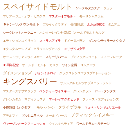
スペイサイドモルト
ソーテルヌカスク
ジュラ
マリアージュ・オブ・カスクス
マスターオブモルト
モーリシャスラム
キャンベルタウンモルト
ブルイックラディ
長期熟成
dtdigall0802
タムデュ
シークレットオークニー
ハンターレイン社OMC（オールドモルトカスク）
エディションスピリッツ
ストラスアイラ
ドメーヌパラン
ダンカンテイラーオクタブ
エクスクルーシブズ
クラウニングカスク
エリザベス女王
オーストラリアンウイスキー
スリーリバース
ブティックレコード
スノーフレーク
35周年記念
オールド・モルト・カスク
ワイン空樽
ロングロウ
ダイメンションズ
ジョンミルロイ
クラクストンズエクスプロレーション
キングスバリー
ザシングルモルツオブスコットランド
マスターズオブマジック
ベンチャーウイスキー
グレンダラン
ポートダンダス
グレンカダム
マディラカスク
マーレイマグダビッド
ファーストエディションズ
クライゲラキ
小樽熟成（オクタブ）
モルトバーン
キュベ・サンギュリエール
ブティックウイスキー
アデルフィ
プルミエラベル
オールドパース
ヴァージンオークフィニッシュ
ウイスキペディア
ワールドラムヘリテージ