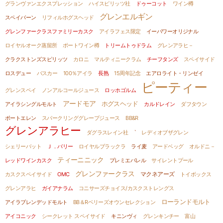
グランヴァンエクスプレッション
ハイスピリッツ社
ドゥーコット
ワイン樽
グレンエルギン
スペイバーン
リフィルホグスヘッド
グレンファークラスファミリーカスク
アイラフェス限定
イーパワーオリジナル
ロイヤルオーク蒸留所
ポートワイン樽
トリームトゥドラム
グレンアラヒ－
クラクストンズスピリッツ
カロニ
マルティニークラム
チーフタンズ
スペイサイド
ロスデュー
バスカー
100％アイラ
長熟
15周年記念
エアロライト・リンゼイ
ピーティー
グレンスペイ
ノンアルコールジュース
ロッホゴルム
アードモア
ホグスヘッド
アイラシングルモルト
カルドレイン
ダフタウン
ポートエレン
スパークリンググレープジュース
BB&R
グレンアラヒー
ダグラスレイン社
`
レディオブザグレン
シェリーバット
Ｊ．バリー
ロイヤルブラックラ
ライ麦
アードベッグ
オルドニ－
ティーニニック
レッドワインカスク
プレミエバレル
サイレントプール
グレンファークラス
カスクスペイサイド
OMC
マクネアーズ
トイボックス
グレンアラヒ
ガイアナラム
コニサーズチョイス/カスクストレングス
ローランドモルト
アイラブレンデッドモルト
BB＆Rベリーズオウンセレクション
アイコニック
シークレット スペイサイド
キニンヴィ
グレンキンチー
富山