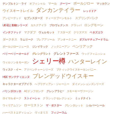
ポールジロー
マール
テンプルトン・ライ
オフィシャル
クーリー
マッカラン
ダンカンテイラー
ウイスキートレイル
レッドドア
スプリングバンク
アンピーテッド
セブンスターズ
ティースプーンモルト
ロングモーン
UD花と動物シリーズ
カスクアイラ
プロヴェナンス
グラッパ
マクダフ
インチファッド
ヴェルモット
７スターズ
クリスマス
ベネズエラ
ダークネス
ラムリーク
ブレアアソール
アンオークニー
ダブルマチュアードラム
ベンリアック
ポールジロージュース
ジンイラック
ノックニーアン
グレントファース
ベリーベリーオールド
グレングラント
ウッドフィニッシュ
シェリー樽
ハンターレイン
ウィルソン＆モーガン
ウィスク・イー
アドベンチャーシリーズ
ブティックウイスキーカンパニー
ブレンデッドウイスキー
HSE サンテティエンヌ
キャラクターオブアイラ
へブリディアン・ジャーニー
ダイメンションズシリーズ
バリンダロッホ
ACドンフロンテ
グレンアラヒｰ
スモーキーヴァージン
ロイヤルオーク
ストイーシャ
クラシックセレクション
ミッドナイト
ローリストン
ウィリアムソン
ザ・ポスター
グレンタレット
シルバーシール
ハーベストエディション
ヴィタリス
フィジーラム