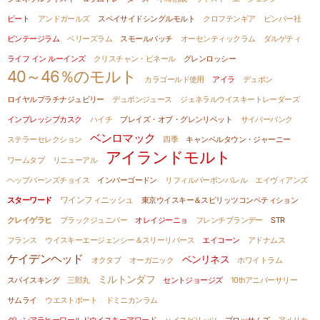
ピート
アンドガールズ
スペイサイドシングルモルト
クロフテンギア
ビンバー社
ビンテージラム
ベリーズラム
スモールバッチ
オーセンティックラム
ダルゲティ
ライフ イン ルーインズ
クリスチャン・ビネール
グレンロッシー
40～46％のモルト
カラゴールド使用
アイラ
デュポン
ロイヤルプラチナジュビリー
デュポンジュース
ジェネラルウイスキートレーダーズ
インプレッシブカスク
ハイチ
ブレイズ・オブ・グレンリベット
サイバーパンク
ベンロマック
ステラーセレクション
四季
キャンベルタウン・ジャーニー
アイランドモルト
ワームタブ
リニューアル
ヘップバーンズチョイス
インバーゴードン
リフィルバーボンバレル
エイヴィアンズ
ワインフィニッシュ
スターワード
東京ウイスキー＆スピリッツコンペティション
クレイゲラヒ
ブラックジュニパー
オレイジーニョ
フレンチブランデー
STR
フランス
ウイスキーエージェンシー＆スリーリバース
エイコーン
アドナムス
ケイデンヘッド
ベンリネス
オクタブ
オーガニック
ホワイトラム
ミルトンダフ
スパイスキング
三郎丸
セントジョージズ
10thアニバーサリー
サムライ
ウエストポート
ドミニカンラム