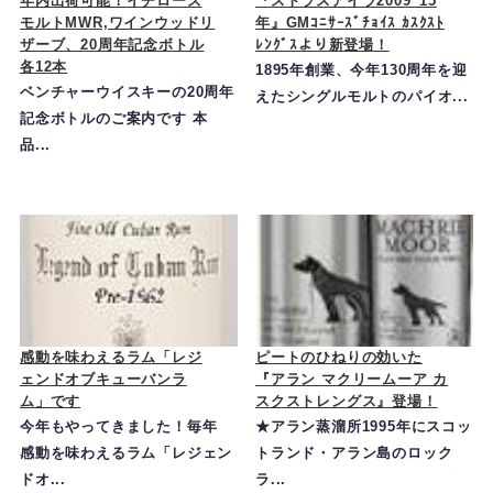
年内出荷可能！イチローズ
『ストラスアイラ2009_15
モルトMWR,ワインウッドリ
年』GMｺﾆｻｰｽﾞﾁｮｲｽ ｶｽｸｽﾄ
ザーブ、20周年記念ボトル
ﾚﾝｸﾞｽより新登場！
各12本
1895年創業、今年130周年を迎
ベンチャーウイスキーの20周年
えたシングルモルトのパイオ...
記念ボトルのご案内です 本
品...
感動を味わえるラム「レジ
ピートのひねりの効いた
ェンドオブキューバンラ
『アラン マクリームーア カ
ム」です
スクストレングス』登場！
今年もやってきました！毎年
★アラン蒸溜所1995年にスコッ
感動を味わえるラム「レジェン
トランド・アラン島のロック
ドオ...
ラ...