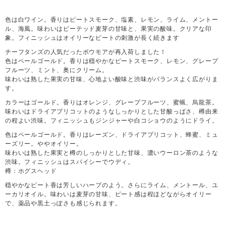
色は白ワイン。香りはピートスモーク、塩素、レモン、ライム、メントー
ル、海風。味わいはピーテッド麦芽の甘味と、果実の酸味。クリアな印
象。フィニッシュはオイリーなピートの刺激が長く続きます
チーフタンズの人気だったボウモアが再入荷しました！
色はペールゴールド。香りは穏やかなピートスモーク、レモン、グレープ
フルーツ、ミント、奥にクリーム。
味わいは熟した果実の甘味、心地よい酸味と渋味がバランスよく広がりま
す。
カラーはゴールド。香りはオレンジ、グレープフルーツ、蜜蝋、烏龍茶。
味わいはドライアプリコットのようなしっかりとした甘酸っぱさ、樽由来
の程よい渋味。フィニッシュもジンジャーや白コショウのようにドライ。
色はペールゴールド。香りはレーズン、ドライアプリコット、蜂蜜、ミュ
ーズリー。ややオイリー。
味わいは熟した果実と樽のしっかりとした甘味、濃いウーロン茶のような
渋味。フィニッシュはスパイシーでウディ。
樽：ホグスヘッド
穏やかなピート香は芳しいハーブのよう。さらにライム、メントール、ユ
ーカリオイル。味わいは麦芽の甘味、ピート感は程ほどながらオイリー
で、薬品や黒土っぽさも感じられます。