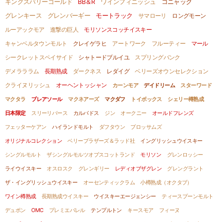
キングスバリーゴールド
BB＆R
ワインフィニッシュ
コニャック
グレンキース
グレンバーギー
モートラック
サマローリ
ロングモーン
ルーアックモア
進撃の巨人
モリソンスコッチイスキー
キャンベルタウンモルト
クレイゲラヒ
アートワーク
フルーティー
マール
シークレットスペイサイド
シャトードブルイユ
スプリングバンク
デメラララム
長期熟成
ダークネス
レダイグ
ベリーズオウンセレクション
クライヌリッシュ
オーヘントッシャン
カーンモア
デイドリーム
スターワード
マクタラ
ブレアソール
マクネアーズ
マクダフ
トイボックス
シェリー樽熟成
日本限定
スリーリバース
カルバドス
ジン
オークニー
オールドフレンズ
フェッターケアン
ハイランドモルト
ダフタウン
ブロッサムズ
オリジナルコレクション
ベリーブラザーズ＆ラッド社
イングリッシュウイスキー
シングルモルト
ザシングルモルツオブスコットランド
モリソン
グレンロッシー
ライウイスキー
オスロスク
グレンギリー
レディオブザグレン
グレングラント
ザ・イングリッシュウイスキー
オーセンティックラム
小樽熟成（オクタブ）
ワイン樽熟成
長期熟成ウイスキー
ウイスキーエージェンシー
ティースプーンモルト
デュポン
OMC
プレミエバレル
テンプルトン
キースモア
フィーヌ