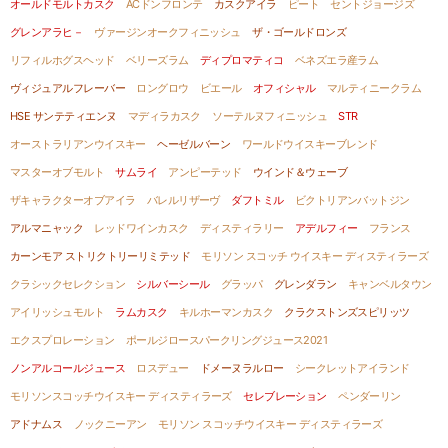
オールドモルトカスク
ACドンフロンテ
カスクアイラ
ピート
セントジョージズ
グレンアラヒ－
ヴァージンオークフィニッシュ
ザ・ゴールドロンズ
リフィルホグスヘッド
ベリーズラム
ディプロマティコ
ベネズエラ産ラム
ヴィジュアルフレーバー
ロングロウ
ビエール
オフィシャル
マルティニークラム
HSE サンテティエンヌ
マディラカスク
ソーテルヌフィニッシュ
STR
オーストラリアンウイスキー
ヘーゼルバーン
ワールドウイスキーブレンド
マスターオブモルト
サムライ
アンピーテッド
ウインド＆ウェーブ
ザキャラクターオブアイラ
バレルリザーヴ
ダフトミル
ビクトリアンバットジン
アルマニャック
レッドワインカスク
ディスティラリー
アデルフィー
フランス
カーンモア ストリクトリーリミテッド
モリソン スコッチ ウイスキー ディスティラーズ
クラシックセレクション
シルバーシール
グラッパ
グレンダラン
キャンベルタウン
アイリッシュモルト
ラムカスク
キルホーマンカスク
クラクストンズスピリッツ
エクスプロレーション
ポールジロースパークリングジュース2021
ノンアルコールジュース
ロスデュー
ドメーヌラルロー
シークレットアイランド
モリソンスコッチウイスキー ディスティラーズ
セレブレーション
ペンダーリン
アドナムス
ノックニーアン
モリソン スコッチウイスキー ディスティラーズ