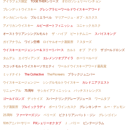
アイラフェス限定
TOGETHERシリーズ
オロロソシェリーパンチョン
ブレンデットウイスキー
グレンアラヒーワールドウイスキーアワード
チンカピンバレル
プルミエラベル
マリアージュ・オブ・カスクス
アメリカンウイスキー
ルビーポートフィニッシュ
コニャックカスク
オーストラリアンシングルモルト
ザ・ハイブ
ピートチムニー
スパイスキング
ガイアナラム
ワイン空樽
ロイヤルオーク蒸留所
７スターズ
ウイスキーエージェンシー＆スリーリバース
カルト オブ アイラ
ザゴールドロンズ
タムデュ
エイヴィアンズ
エレメンツオブアイラ
ホーリールード
スコッチモルトウイスキーソサエティ
ワールドウイスキーアワード最高賞
ミッドナイト
The Collective
The Pioneers
ブラックジュニパー
ウイスキーエージェンジー
シングルモルトウイスキー
カレドニアクエスト
リニューアル
75周年
サシカイアフィニッシュ
バッチストレングス
ゴールドロンズ
ディケイズ
スパークリンググレープジュース
ワームタブ
ラグ蒸留所
ブルイックラディ
ポートワインカスク
グレンキンチー
ルー・デュモン
25周年
ファーマーズジン
ベリーズ
ビクトリアンバット・ジン
グレンゴイン
10thアニバーサリー
PXシェリーオクタブ
Ｊ．バリー
ビンテージラム