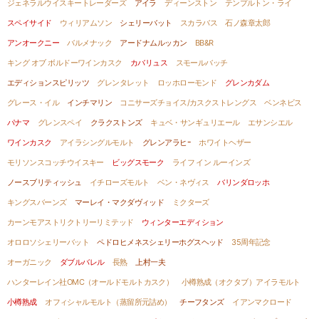
ジェネラルウイスキートレーダーズ
アイラ
ディーンストン
テンプルトン・ライ
スペイサイド
ウィリアムソン
シェリーバット
スカラバス
石ノ森章太郎
アンオークニー
バルメナック
アードナムルッカン
BB&R
キング オブ ボルドーワインカスク
カバリュス
スモールバッチ
エディションスピリッツ
グレンタレット
ロッホローモンド
グレンカダム
グレース・イル
インチマリン
コニサーズチョイス/カスクストレングス
ベンネビス
パナマ
グレンスペイ
クラクストンズ
キュベ・サンギュリエール
エサンシエル
ワインカスク
アイラシングルモルト
グレンアラヒｰ
ホワイトヘザー
モリソンスコッチウイスキー
ビッグスモーク
ライフ イン ルーインズ
ノースブリティッシュ
イチローズモルト
ベン・ネヴィス
バリンダロッホ
キングスバーンズ
マーレイ・マクダヴィッド
ミクターズ
カーンモアストリクトリーリミテッド
ウィンターエディション
オロロソシェリーバット
ペドロヒメネスシェリーホグスヘッド
35周年記念
オーガニック
ダブルバレル
長熟
上村一夫
ハンターレイン社OMC（オールドモルトカスク）
小樽熟成（オクタブ）アイラモルト
小樽熟成
オフィシャルモルト（蒸留所元詰め）
チーフタンズ
イアンマクロード