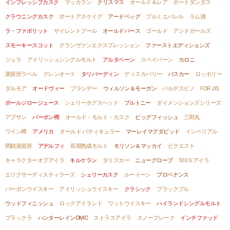
インプレッシブカスク
マッカラン
クリスマス
オールド＆レア
ポートダンダス
クラウニングカスク
ポートアスケイグ
アードベッグ
プルミエバレル
ラム酒
ラ・ファボリット
サイレントプール
オールドパース
ゴールド
アンドガールズ
スモーキースコット
グランヴァンエクスプレッション
ファーストエディションズ
ジュラ
アイリッシュシングルモルト
アルタベーン
スペイバーン
カロニ
蒸留所ラベル
グレンオード
タリバーディン
ディスカバリー
バスカー
ロッホリー
ダルモア
オードヴィー
ブランデー
ウィルソン＆モーガン
バルデスピノ
FOR JIS
ポールジロージュース
シェリーホグスヘッド
プルトニー
ダイメンションズシリーズ
アブサン
バーボン樽
オールド・モルト・カスク
ビッグフィッシュ
三郎丸
ワイン樽
アメリカ
オールド パティキュラー
マーレイマグダビッド
インペリアル
閉鎖蒸留所
アデルフィ
長期熟成モルト
モリソン＆マッカイ
ビクエスト
キャラクターオブアイラ
キルケラン
タリスカー
ニューグローブ
100％アイラ
エリクサーディスティラーズ
シェリーカスク
ルーイーン
プロベナンス
バーボンウイスキー
アイリッシュウイスキー
クラシック
ブラックブル
ウッドフィニッシュ
ロックアイランド
ワットウイスキー
ハイランドシングルモルト
ブラックラ
ハンターレインOMC
ストラスアイラ
スノーフレーク
インチファッド