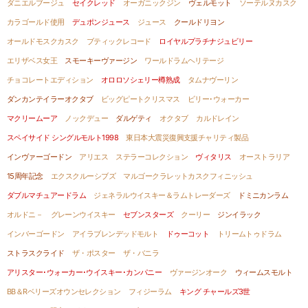
ダニエルブージュ
セイクレッド
オーガニックジン
ヴェルモット
ソーテルヌカスク
カラゴールド使用
デュポンジュース
ジュース
クールドリヨン
オールドモスクカスク
ブティックレコード
ロイヤルプラチナジュビリー
エリザベス女王
スモーキーヴァージン
ワールドラムヘリテージ
チョコレートエディション
オロロソシェリー樽熟成
タムナヴーリン
ダンカンテイラーオクタブ
ビッグピートクリスマス
ビリー･ウォーカー
マクリームーア
ノックデュー
ダルゲティ
オクタブ
カルドレイン
スペイサイド シングルモルト1998
東日本大震災復興支援チャリティ製品
インヴァーゴードン
アリエス
ステラーコレクション
ヴィタリス
オーストラリア
15周年記念
エクスクルーシブズ
マルゴークラレットカスクフィニッシュ
ダブルマチュアードラム
ジェネラルウイスキー＆ラムトレーダーズ
ドミニカンラム
オルドニ－
グレーンウイスキー
セブンスターズ
クーリー
ジンイラック
インバーゴードン
アイラブレンデッドモルト
ドゥーコット
トリームトゥドラム
ストラスクライド
ザ・ポスター
ザ・バニラ
アリスター･ウォーカー･ウイスキー･カンパニー
ヴァージンオーク
ウィームスモルト
BB＆Rベリーズオウンセレクション
フィジーラム
キング チャールズ3世