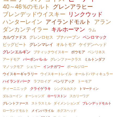
40～46％のモルト
グレンアラヒー
ブレンデッドウイスキー
リンクウッド
ハンターレイン
アイランドモルト
アラン
ダンカンテイラー
キルホーマン
ラム
カルヴァドス
グレンロセス
ブナハーブン
ベンロマック
ビッグピート
グレンマレイ
オルトモア
ケイデンヘッド
グレンエルギン
ブティックウイスキー
ボウモア
ベンリネス
アードモア
バーボンバレル
グレンファークラス
ミルトンダフ
マノックモア
シェリー
インチガワー
ポールジロー
ウイスキーギャラリー
ウイスキートレイル
オールドパティキュラー
ハイランドパーク
ラフロイグ
ベンリアック
トーモア
ティーニニック
クライゲラキ
シングルカスク
トマーティン
ダルユーイン
オーシャンズ
ローリストン
スカリーワグ
グレントファース
ストラスミル
ダイメンションズ
ブレンデッドモルト
ローランドモルト
メインバライル
ホグスヘッド