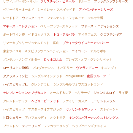
リフィルバーボンバレル
クリスチャン・ビネール
ドルーエ
フラッグシップシリーズ
ベリーベリーオールド
シークレット スペイサイド
アドベンチャーシリーズ
レッドドア
ウィスク・イー
フェルナンド・フォルニエ
マルサラ樽
マギーズ・コレクション
ベリーブラザーズ＆ラッド
ファースト エディションズ
ポートワイン樽
ペドロヒメネス
トロ・アルバラ
アイラフェス
クロフテンギア
リマーカブルリージョナルモルト
富山
ブティックウイスキーカンパニー
東京ウイスキー＆スピリッツコンペティション
エイコーン
アルカポネ
ノンチル・ノンフィルター
ロッホゴルム
ブレイズ・オブ・グレンリベット
ローリストン1993
プロヴェナンス
トバモリー
ヴァランドロー
キニンヴィ
ダグラスレイン社
シングルマインデッド
dtdigall0802
南国フルーツ
`
ハイスピリッツ社
グレンアラヒ
シングルモルツオブスコットランド
セレブレーションオブザカスク
オールド＆レア ヘリテージ
ジョンミルロイ
ライ麦
グレンドロナック
ヘビリーピーテッド
ファミリーカスク
モーリシャスラム
ハイスピリッツ
マスターズオブマジック
ヴァリンチ＆マレット
ストイーシャ
甘口シェリー
アバフェルディ
オクトモア
キングスバリーカスクストレングス
ブラントン
ティーリング
ノンカラーリング
ヘップバーンズチョイス