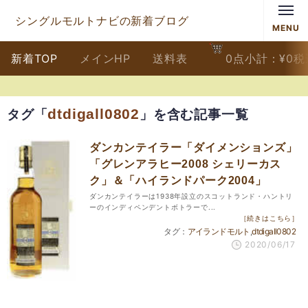
シングルモルトナビの新着ブログ
MENU
新着TOP
メインHP
送料表
0
点
小計：
¥
0
税
dtdigall0802
タグ「
」を含む記事一覧
ダンカンテイラー「ダイメンションズ」
「グレンアラヒー2008 シェリーカス
ク」＆「ハイランドパーク2004」
ダンカンテイラーは1938年設立のスコットランド・ハントリ
ーのインディペンデントボトラーで...
［続きはこちら］
アイランドモルト
dtdigall0802
2020/06/17