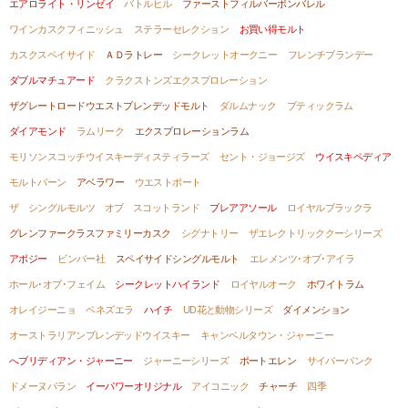
エアロライト・リンゼイ
バトルヒル
ファーストフィルバーボンバレル
ワインカスクフィニッシュ
ステラーセレクション
お買い得モルト
カスクスペイサイド
ＡＤラトレー
シークレットオークニー
フレンチブランデー
ダブルマチュアード
クラクストンズエクスプロレーション
ザグレートロードウエストブレンデッドモルト
ダルムナック
ブティックラム
ダイアモンド
ラムリーク
エクスプロレーションラム
モリソンスコッチウイスキーディスティラーズ
セント・ジョージズ
ウイスキペディア
モルトバーン
アベラワー
ウエストポート
ザ シングルモルツ オブ スコットランド
ブレアアソール
ロイヤルブラックラ
グレンファークラスファミリーカスク
シグナトリー
ザエレクトリッククーシリーズ
アポジー
ビンバー社
スペイサイドシングルモルト
エレメンツ･オブ･アイラ
ホール･オブ･フェイム
シークレットハイランド
ロイヤルオーク
ホワイトラム
オレイジーニョ
ベネズエラ
ハイチ
UD花と動物シリーズ
ダイメンション
オーストラリアンブレンデッドウイスキー
キャンベルタウン・ジャーニー
へブリディアン・ジャーニー
ジャーニーシリーズ
ポートエレン
サイバーパンク
ドメーヌパラン
イーパワーオリジナル
アイコニック
チャーチ
四季