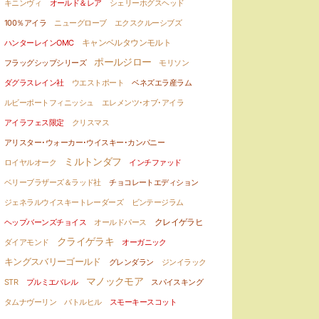
キニンヴィ
オールド＆レア
シェリーホグスヘッド
100％アイラ
ニューグローブ
エクスクルーシブズ
キャンベルタウンモルト
ハンターレインOMC
ポールジロー
フラッグシップシリーズ
モリソン
ダグラスレイン社
ウエストポート
ベネズエラ産ラム
ルビーポートフィニッシュ
エレメンツ･オブ･アイラ
アイラフェス限定
クリスマス
アリスター･ウォーカー･ウイスキー･カンパニー
ミルトンダフ
ロイヤルオーク
インチファッド
ベリーブラザーズ＆ラッド社
チョコレートエディション
ジェネラルウイスキートレーダーズ
ビンテージラム
クレイゲラヒ
ヘップバーンズチョイス
オールドパース
クライゲラキ
ダイアモンド
オーガニック
キングスバリーゴールド
グレンダラン
ジンイラック
マノックモア
STR
プルミエバレル
スパイスキング
タムナヴーリン
バトルヒル
スモーキースコット