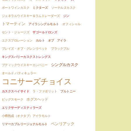
ポートワインカスク
ミクターズ
ソーテルヌカスク
ジェネラルウイスキー＆ラムトレーダーズ
ジン
トマーティン
アイラシングルモルト
オフィシャル
セント・ジョージズ
ザゴールドロンズ
エクスプロレーション
カルト オブ アイラ
ブレイズ・オブ・グレンリベット
ブラックブル
キングスバリーカスクストレングス
シングルカスク
ブティックウイスキーカンパニー
オールド パティキュラー
コニサーズチョイス
カスクスペイサイド
ラ・ファボリット
プルトニー
ホグスヘッド
ビッグスモーク
エリクサーディスティラーズ
小樽熟成（オクタブ）アイラモルト
ベンリアック
リマーカブルリージョナルモルト