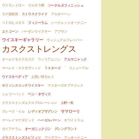
ヴァランドロー
マルサラ樽
ソーテルヌフィニッシュ
ラグ蒸留所
ストラスクライド
アルタベーン
ペドロヒメネス
フィジーラム
シークレットオークニー
エイコーン
バーボンウイスキー
アブサン
ウイスキーギャラリー
ヴィジュアルフレーバー
カスクストレングス
オールドモスクカスク
ウィリアムソン
アルマニャック
マーレイ・マクダヴィッド
７スターズ
`
リニューアル
ウイスキペディア
お買い得モルト
モリソンスコッチウイスキー
マスターズオブマジック
シェリーバット
ベン・ネヴィス
クラクストンズエクスプロレーション
上村一夫
サマローリ
グレース・イル
レディオブザグレン
マーレイマグダビッド
ヘーゼルバーン
ホワイトラム
ガイアナラム
オーガニックジン
グレングラント
クラクストンズスピリッツ
アベラワー
アンオークニー