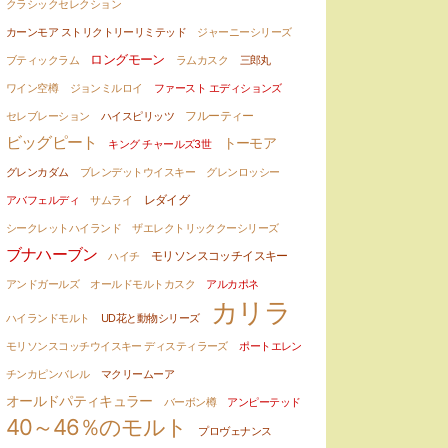
クラシックセレクション
カーンモア ストリクトリーリミテッド
ジャーニーシリーズ
ロングモーン
ブティックラム
ラムカスク
三郎丸
ワイン空樽
ジョンミルロイ
ファースト エディションズ
フルーティー
セレブレーション
ハイスピリッツ
ビッグピート
トーモア
キング チャールズ3世
グレンカダム
ブレンデットウイスキー
グレンロッシー
アバフェルディ
サムライ
レダイグ
シークレットハイランド
ザエレクトリッククーシリーズ
ブナハーブン
モリソンスコッチイスキー
ハイチ
アンドガールズ
オールドモルトカスク
アルカポネ
カリラ
ハイランドモルト
UD花と動物シリーズ
モリソンスコッチウイスキー ディスティラーズ
ポートエレン
チンカピンバレル
マクリームーア
オールドパティキュラー
バーボン樽
アンピーテッド
40～46％のモルト
プロヴェナンス