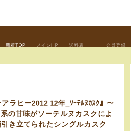
新着TOP
メインHP
送料表
会員登録
ラヒー2012 12年_ｿｰﾃﾙﾇｶｽｸ』〜
ツ系の甘味がソーテルヌカスクによ
層引き立てられたシングルカスク