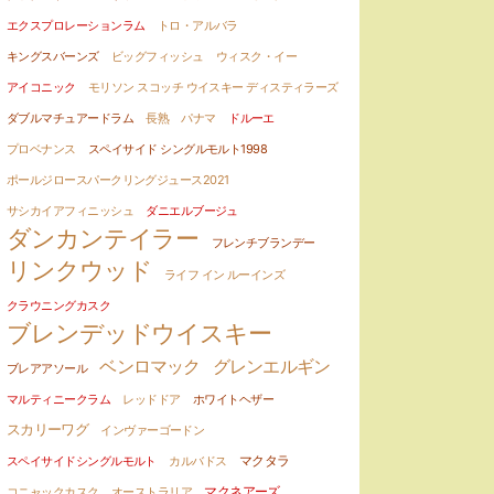
エクスプロレーションラム
トロ・アルバラ
キングスバーンズ
ビッグフィッシュ
ウィスク・イー
アイコニック
モリソン スコッチ ウイスキー ディスティラーズ
ダブルマチュアードラム
長熟
パナマ
ドルーエ
プロベナンス
スペイサイド シングルモルト1998
ポールジロースパークリングジュース2021
サシカイアフィニッシュ
ダニエルブージュ
ダンカンテイラー
フレンチブランデー
リンクウッド
ライフ イン ルーインズ
クラウニングカスク
ブレンデッドウイスキー
ベンロマック
グレンエルギン
ブレアアソール
マルティニークラム
レッドドア
ホワイトヘザー
スカリーワグ
インヴァーゴードン
マクタラ
スペイサイドシングルモルト
カルバドス
マクネアーズ
コニャックカスク
オーストラリア