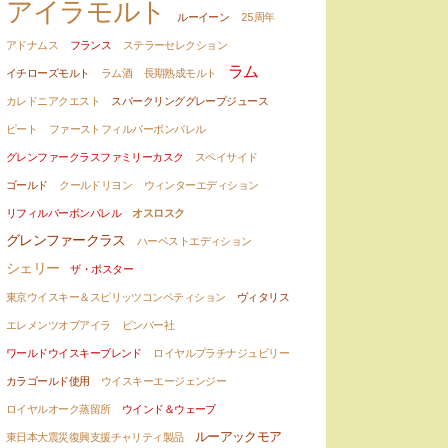
アイラモルト
ルーイーン
25周年
アドナムス
フランス
ステラーセレクション
ラム
イチローズモルト
ラム酒
長期熟成モルト
カレドニアクエスト
スパークリンググレープジュース
ピート
ファーストフィルバーボンバレル
グレンファークラスファミリーカスク
スペイサイド
ゴールド
クールドリヨン
ウィンターエディション
リフィルバーボンバレル
オスロスク
グレンファークラス
ハーベストエディション
シェリー
ザ・ポスター
東京ウイスキー＆スピリッツコンペティション
ヴィタリス
エレメンツオブアイラ
ビンバー社
ワールドウイスキーブレンド
ロイヤルプラチナジュビリー
カラゴールド使用
ウイスキーエージェンジー
ロイヤルオーク蒸留所
ウインド＆ウェーブ
ルーアックモア
東日本大震災復興支援チャリティ製品