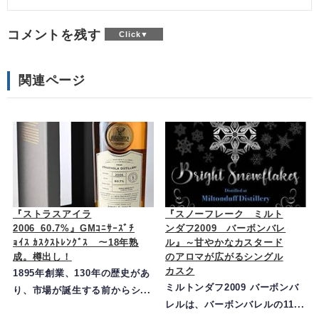
コメントを残す
関連ページ
『ストラスアイラ
『スノーフレーク ミルト
2006_60.7%』GMｺﾆｻｰｽﾞﾁ
ンダフ2009 バーボンバレ
ｮｲｽ ｶｽｸｽﾄﾚﾝｸﾞｽ ～18年熟
ル』～甘やかなカスタード
成。樽出し！
のアロマが広がるシングル
カスク
1895年創業、130年の歴史があ
ミルトンダフ2009 バーボンバ
り、市場が誕生する前からシ...
レルは、バーボンバレルの11...