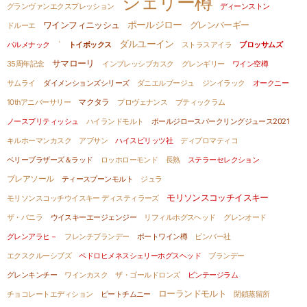
シェリー樽
グランヴァンエクスプレッション
ディーンストン
ポールジロー
ワインフィニッシュ
グレンバーギー
ドルーエ
ダルユーイン
バルメナック
`
トイボックス
ストラスアイラ
ブロッサムズ
サマローリ
35周年記念
インプレッシブカスク
グレンギリー
ワイン空樽
サムライ
ダイメンションズシリーズ
ダニエルブージュ
ジンイラック
オークニー
マクタラ
10thアニバーサリー
プロヴェナンス
ブティックラム
ノースブリティッシュ
ハイランドモルト
ポールジロースパークリングジュース2021
キルホーマンカスク
アブサン
ハイスピリッツ社
ディプロマティコ
ベリーブラザーズ＆ラッド
ロッホローモンド
長熟
ステラーセレクション
ブレアソール
ティースプーンモルト
ジュラ
モリソンスコッチイスキー
モリソンスコッチウイスキー ディスティラーズ
ザ・バニラ
ウイスキーエージェンジー
リフィルホグスヘッド
グレンオード
グレンアラヒ－
フレンチブランデー
ポートワイン樽
ビンバー社
エクスクルーシブズ
ペドロヒメネスシェリーホグスヘッド
ブランデー
グレンキンチー
ワインカスク
ザ・ゴールドロンズ
ビンテージラム
ローランドモルト
チョコレートエディション
ピートチムニー
閉鎖蒸留所