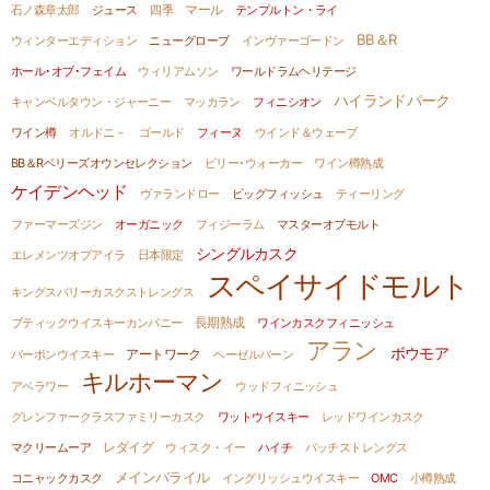
石ノ森章太郎
ジュース
四季
マール
テンプルトン・ライ
BB＆R
ウィンターエディション
ニューグローブ
インヴァーゴードン
ホール･オブ･フェイム
ウィリアムソン
ワールドラムヘリテージ
ハイランドパーク
キャンベルタウン・ジャーニー
マッカラン
フィニシオン
ワイン樽
オルドニ－
ゴールド
フィーヌ
ウインド＆ウェーブ
BB＆Rベリーズオウンセレクション
ビリー･ウォーカー
ワイン樽熟成
ケイデンヘッド
ヴァランドロー
ビッグフィッシュ
ティーリング
ファーマーズジン
オーガニック
フィジーラム
マスターオブモルト
シングルカスク
エレメンツオブアイラ
日本限定
スペイサイドモルト
キングスバリーカスクストレングス
ブティックウイスキーカンパニー
長期熟成
ワインカスクフィニッシュ
アラン
ボウモア
バーボンウイスキー
アートワーク
ヘーゼルバーン
キルホーマン
アベラワー
ウッドフィニッシュ
グレンファークラスファミリーカスク
ワットウイスキー
レッドワインカスク
マクリームーア
レダイグ
ウィスク・イー
ハイチ
バッチストレングス
メインバライル
コニャックカスク
イングリッシュウイスキー
OMC
小樽熟成