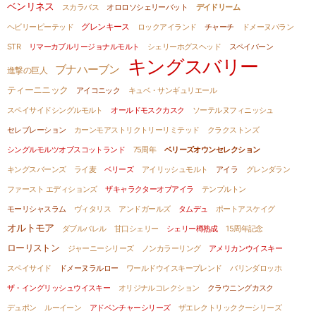
ベンリネス
スカラバス
オロロソシェリーバット
デイドリーム
グレンキース
ヘビリーピーテッド
ロックアイランド
チャーチ
ドメーヌパラン
STR
リマーカブルリージョナルモルト
シェリーホグスヘッド
スペイバーン
キングスバリー
ブナハーブン
進撃の巨人
ティーニニック
アイコニック
キュベ・サンギュリエール
スペイサイドシングルモルト
オールドモスクカスク
ソーテルヌフィニッシュ
セレブレーション
カーンモアストリクトリーリミテッド
クラクストンズ
シングルモルツオブスコットランド
75周年
ベリーズオウンセレクション
キングスバーンズ
ライ麦
ベリーズ
アイリッシュモルト
アイラ
グレンダラン
ファースト エディションズ
ザキャラクターオブアイラ
テンプルトン
モーリシャスラム
ヴィタリス
アンドガールズ
タムデュ
ポートアスケイグ
オルトモア
ダブルバレル
甘口シェリー
シェリー樽熟成
15周年記念
ローリストン
ジャーニーシリーズ
ノンカラーリング
アメリカンウイスキー
スペイサイド
ドメーヌラルロー
ワールドウイスキーブレンド
バリンダロッホ
ザ・イングリッシュウイスキー
オリジナルコレクション
クラウニングカスク
デュポン
ルーイーン
アドベンチャーシリーズ
ザエレクトリッククーシリーズ