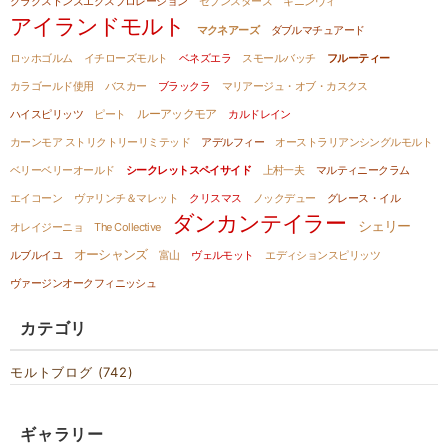
クラクストンズエクスプロレーション
セブンスターズ
キニンヴィ
アイランドモルト
マクネアーズ
ダブルマチュアード
ロッホゴルム
イチローズモルト
ベネズエラ
スモールバッチ
フルーティー
カラゴールド使用
バスカー
ブラックラ
マリアージュ・オブ・カスクス
ルーアックモア
ハイスピリッツ
ピート
カルドレイン
カーンモア ストリクトリーリミテッド
アデルフィー
オーストラリアンシングルモルト
ベリーベリーオールド
シークレットスペイサイド
上村一夫
マルティニークラム
エイコーン
ヴァリンチ＆マレット
クリスマス
ノックデュー
グレース・イル
ダンカンテイラー
シェリー
オレイジーニョ
The Collective
オーシャンズ
ルブルイユ
富山
ヴェルモット
エディションスピリッツ
ヴァージンオークフィニッシュ
カテゴリ
モルトブログ (742)
ギャラリー