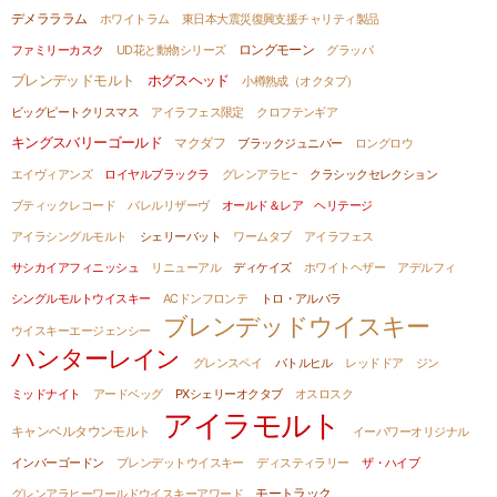
デメラララム
ホワイトラム
東日本大震災復興支援チャリティ製品
ロングモーン
ファミリーカスク
UD花と動物シリーズ
グラッパ
ブレンデッドモルト
ホグスヘッド
小樽熟成（オクタブ）
ビッグピートクリスマス
アイラフェス限定
クロフテンギア
キングスバリーゴールド
マクダフ
ブラックジュニパー
ロングロウ
エイヴィアンズ
ロイヤルブラックラ
グレンアラヒｰ
クラシックセレクション
ブティックレコード
バレルリザーヴ
オールド＆レア ヘリテージ
アイラシングルモルト
シェリーバット
ワームタブ
アイラフェス
サシカイアフィニッシュ
リニューアル
ディケイズ
ホワイトヘザー
アデルフィ
シングルモルトウイスキー
ACドンフロンテ
トロ・アルバラ
ブレンデッドウイスキー
ウイスキーエージェンシー
ハンターレイン
グレンスペイ
バトルヒル
レッドドア
ジン
ミッドナイト
アードベッグ
PXシェリーオクタブ
オスロスク
アイラモルト
キャンベルタウンモルト
イーパワーオリジナル
インバーゴードン
ブレンデットウイスキー
ディスティラリー
ザ・ハイブ
モートラック
グレンアラヒーワールドウイスキーアワード