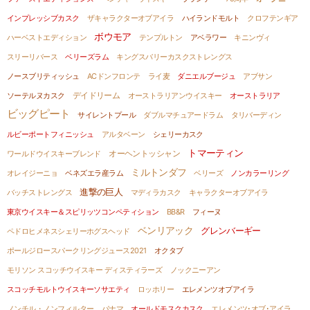
インプレッシブカスク
ザキャラクターオブアイラ
ハイランドモルト
クロフテンギア
ボウモア
ハーベストエディション
テンプルトン
アベラワー
キニンヴィ
スリーリバース
ベリーズラム
キングスバリーカスクストレングス
ノースブリティッシュ
ACドンフロンテ
ライ麦
ダニエルブージュ
アブサン
デイドリーム
ソーテルヌカスク
オーストラリアンウイスキー
オーストラリア
ビッグピート
サイレントプール
ダブルマチュアードラム
タリバーディン
ルビーポートフィニッシュ
アルタベーン
シェリーカスク
トマーティン
ワールドウイスキーブレンド
オーヘントッシャン
ミルトンダフ
オレイジーニョ
ベネズエラ産ラム
ベリーズ
ノンカラーリング
進撃の巨人
バッチストレングス
マディラカスク
キャラクターオブアイラ
東京ウイスキー＆スピリッツコンペティション
BB&R
フィーヌ
ベンリアック
グレンバーギー
ペドロヒメネスシェリーホグスヘッド
ポールジロースパークリングジュース2021
オクタブ
モリソン スコッチウイスキー ディスティラーズ
ノックニーアン
スコッチモルトウイスキーソサエティ
ロッホリー
エレメンツオブアイラ
ノンチル・ノンフィルター
パナマ
オールドモスクカスク
エレメンツ･オブ･アイラ