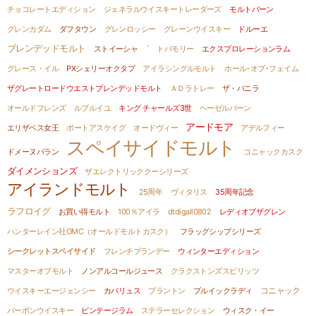
チョコレートエディション
ジェネラルウイスキートレーダーズ
モルトバーン
グレンカダム
ダフタウン
グレンロッシー
グレーンウイスキー
ドルーエ
ブレンデッドモルト
ストイーシャ
`
トバモリー
エクスプロレーションラム
グレース・イル
PXシェリーオクタブ
アイラシングルモルト
ホール･オブ･フェイム
ザグレートロードウエストブレンデッドモルト
ＡＤラトレー
ザ・バニラ
オールドフレンズ
ルブルイユ
キング チャールズ3世
ヘーゼルバーン
アードモア
エリザベス女王
ポートアスケイグ
オードヴィー
アデルフィー
スペイサイドモルト
ドメーヌパラン
コニャックカスク
ダイメンションズ
ザエレクトリッククーシリーズ
アイランドモルト
25周年
ヴィタリス
35周年記念
ラフロイグ
お買い得モルト
100％アイラ
dtdigall0802
レディオブザグレン
ハンターレイン社OMC（オールドモルトカスク）
フラッグシップシリーズ
シークレットスペイサイド
フレンチブランデー
ウィンターエディション
マスターオブモルト
ノンアルコールジュース
クラクストンズスピリッツ
コニャック
ウイスキーエージェンシー
カバリュス
ブラントン
ブルイックラディ
バーボンウイスキー
ビンテージラム
ステラーセレクション
ウィスク・イー