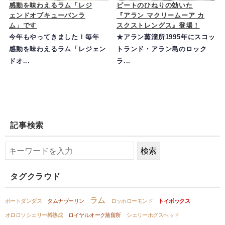
感動を味わえるラム「レジ
ピートのひねりの効いた
ェンドオブキューバンラ
『アラン マクリームーア カ
ム」です
スクストレングス』登場！
今年もやってきました！毎年
★アラン蒸溜所1995年にスコッ
感動を味わえるラム「レジェン
トランド・アラン島のロック
ドオ...
ラ...
記事検索
タグクラウド
ラム
ポートダンダス
タムナヴーリン
ロッホローモンド
トイボックス
オロロソシェリー樽熟成
ロイヤルオーク蒸留所
シェリーホグスヘッド