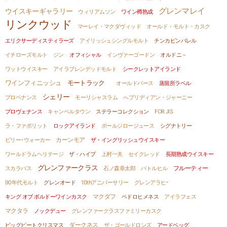
グレンマレイ
ウイスキーギャラリー
ウィリアムソン
ワイン樽熟成
リンクウッド
マーレイ・マクダヴィッド
オールド・モルト・カスク
エリクサーディスティラーズ
アイリッシュシングルモルト
チンカピンバレル
イチローズモルト
ジン
オフィシャル
インヴァーゴードン
オルドニ－
ワットウイスキー
アイラブレンデッドモルト
シークレットアイランド
ワインフィニッシュ
モートラック
オールドパース
蒸留所ラベル
シェリー
プロベナンス
モーリシャスラム
へブリディアン・ジャーニー
プロヴェナンス
キャンベルタウン
ステラーコレクション
FOR JIS
ラ・ファボリット
ロックアイランド
ポールジロージュース
シグナトリー
ビリー･ウォーカー
カーンモア
ザ・イングリッシュウイスキー
ワールドラムヘリテージ
ザ・ハイブ
上村一夫
セイクレッド
長期熟成ウイスキー
グレンファークラス
スカラバス
石ノ森章太郎
バトルヒル
フルーティー
90年代モルト
グレンオード
10thアニバーサリー
グレンアラヒｰ
キング オブ ボルドーワインカスク
マクダフ
ペドロヒメネス
アイラフェス
マクタラ
ノックデュー
グレンファークラスファミリーカスク
ビッグピートクリスマス
ダークネス
ザ・ゴールドロンズ
アードベッグ