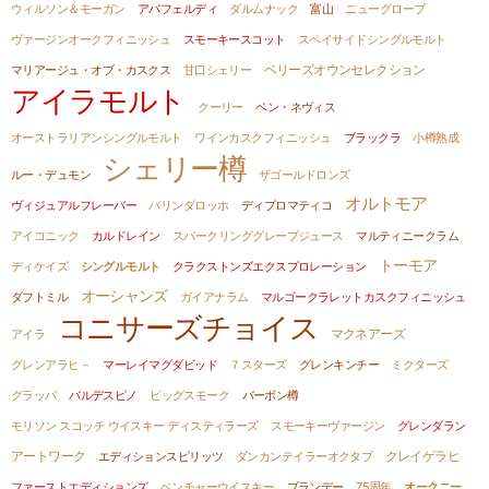
ウィルソン＆モーガン
アバフェルディ
ダルムナック
富山
ニューグローブ
ヴァージンオークフィニッシュ
スモーキースコット
スペイサイドシングルモルト
ベリーズオウンセレクション
マリアージュ・オブ・カスクス
甘口シェリー
アイラモルト
クーリー
ベン・ネヴィス
オーストラリアンシングルモルト
ワインカスクフィニッシュ
ブラックラ
小樽熟成
シェリー樽
ルー・デュモン
ザゴールドロンズ
オルトモア
ヴィジュアルフレーバー
バリンダロッホ
ディプロマティコ
アイコニック
カルドレイン
スパークリンググレープジュース
マルティニークラム
トーモア
ディケイズ
シングルモルト
クラクストンズエクスプロレーション
オーシャンズ
ダフトミル
ガイアナラム
マルゴークラレットカスクフィニッシュ
コニサーズチョイス
マクネアーズ
アイラ
グレンアラヒ－
マーレイマグダビッド
７スターズ
グレンキンチー
ミクターズ
グラッパ
バルデスピノ
ビッグスモーク
バーボン樽
モリソン スコッチ ウイスキー ディスティラーズ
スモーキーヴァージン
グレンダラン
アートワーク
クレイゲラヒ
エディションスピリッツ
ダンカンテイラーオクタブ
ファーストエディションズ
ベンチャーウイスキー
ブランデー
75周年
オークニー