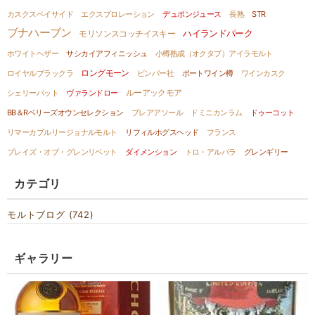
カスクスペイサイド
エクスプロレーション
デュポンジュース
長熟
STR
ブナハーブン
ハイランドパーク
モリソンスコッチイスキー
ホワイトヘザー
サシカイアフィニッシュ
小樽熟成（オクタブ）アイラモルト
ロングモーン
ロイヤルブラックラ
ビンバー社
ポートワイン樽
ワインカスク
ルーアックモア
シェリーバット
ヴァランドロー
BB＆Rベリーズオウンセレクション
ブレアアソール
ドミニカンラム
ドゥーコット
リマーカブルリージョナルモルト
リフィルホグスヘッド
フランス
ブレイズ・オブ・グレンリベット
ダイメンション
トロ・アルバラ
グレンギリー
カテゴリ
モルトブログ (742)
ギャラリー