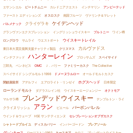
エサンシエル
ピートチムニー
カレドニアクエスト
インチマリン
アンピーテッド
ファースト エディションズ
オスロスク
南国フルーツ
ヴァリンチ＆マレット
ケイデンヘッド
クライゲラキ
バルメナック
グランヴァンエクスプレッション
イングリッシュウイスキー
プルトニー
ワイン樽
ウイスキートレイル
ロングロウ
サムライ
ウエストポート
カルヴァドス
東日本大震災復興支援チャリティ製品
クリスマス
ハンターレイン
インチファッド
ブロッサムズ
スペイサイド
三郎丸
ベンネビス
OMC
Ｊ．バリー
ファミリーカスク
The Collective
スペイサイド シングルモルト1998
ドメーヌラルロー
オールドモルトカスク
ホグスヘッド
閉鎖蒸留所
アデルフィ
エアロライト・リンゼイ
日本限定
ローランドモルト
ダグラスレイン社
ウイスキーエージェンジー
オクトモア
ブレンデッドウイスキー
マルサラ樽
テンプルトン・ライ
アラン
バーボンバレル
クライヌリッシュ
ビエール
ウインド＆ウェーブ
HSE サンテティエンヌ
セレブレーションオブザカスク
シャトードブルイユ
ディスカバリー
インバーゴードン
ブレアソール
グレンキース
ローリストン1993
キースモア
カロニ
ブレンデットウイスキー