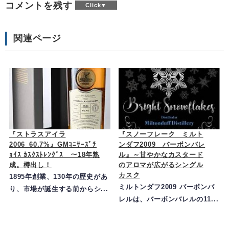
コメントを残す
関連ページ
『ストラスアイラ
『スノーフレーク ミルト
2006_60.7%』GMｺﾆｻｰｽﾞﾁ
ンダフ2009 バーボンバレ
ｮｲｽ ｶｽｸｽﾄﾚﾝｸﾞｽ ～18年熟
ル』～甘やかなカスタード
成。樽出し！
のアロマが広がるシングル
カスク
1895年創業、130年の歴史があ
ミルトンダフ2009 バーボンバ
り、市場が誕生する前からシ...
レルは、バーボンバレルの11...