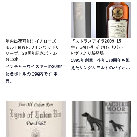
年内出荷可能！イチローズ
『ストラスアイラ2009_15
モルトMWR,ワインウッドリ
年』GMｺﾆｻｰｽﾞﾁｮｲｽ ｶｽｸｽﾄ
ザーブ、20周年記念ボトル
ﾚﾝｸﾞｽより新登場！
各12本
1895年創業、今年130周年を迎
ベンチャーウイスキーの20周年
えたシングルモルトのパイオ...
記念ボトルのご案内です 本
品...