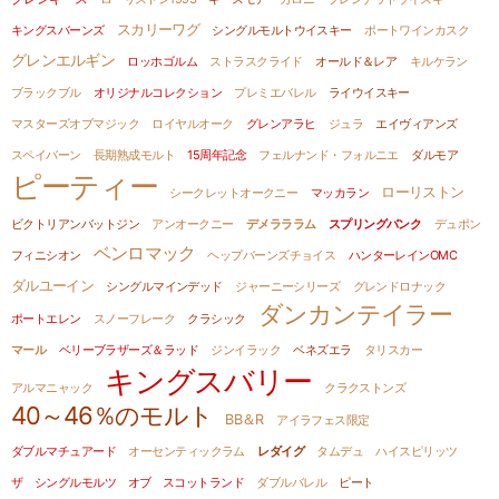
スカリーワグ
キングスバーンズ
シングルモルトウイスキー
ポートワインカスク
グレンエルギン
ロッホゴルム
ストラスクライド
オールド＆レア
キルケラン
ブラックブル
オリジナルコレクション
プレミエバレル
ライウイスキー
マスターズオブマジック
ロイヤルオーク
グレンアラヒ
ジュラ
エイヴィアンズ
スペイバーン
長期熟成モルト
15周年記念
フェルナンド・フォルニエ
ダルモア
ピーティー
ローリストン
シークレットオークニー
マッカラン
ビクトリアンバットジン
アンオークニー
デメラララム
スプリングバンク
デュポン
ベンロマック
フィニシオン
ヘップバーンズチョイス
ハンターレインOMC
ダルユーイン
シングルマインデッド
ジャーニーシリーズ
グレンドロナック
ダンカンテイラー
ポートエレン
スノーフレーク
クラシック
マール
ベリーブラザーズ＆ラッド
ジンイラック
ベネズエラ
タリスカー
キングスバリー
アルマニャック
クラクストンズ
40～46％のモルト
BB＆R
アイラフェス限定
ダブルマチュアード
オーセンティックラム
レダイグ
タムデュ
ハイスピリッツ
ザ シングルモルツ オブ スコットランド
ダブルバレル
ピート