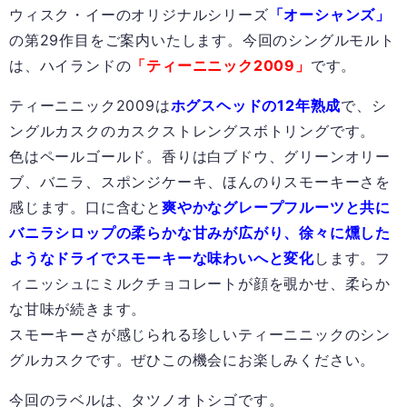
ウィスク・イーのオリジナルシリーズ
「オーシャンズ」
の第29作目をご案内いたします。今回のシングルモルト
は、ハイランドの
「ティーニニック2009」
です。
ティーニニック2009は
ホグスヘッドの12年熟成
で、シ
ングルカスクのカスクストレングスボトリングです。
色はペールゴールド。香りは白ブドウ、グリーンオリー
ブ、バニラ、スポンジケーキ、ほんのりスモーキーさを
感じます。口に含むと
爽やかなグレープフルーツと共に
バニラシロップの柔らかな甘みが広がり、徐々に燻した
ようなドライでスモーキーな味わいへと変化
します。フ
ィニッシュにミルクチョコレートが顔を覗かせ、柔らか
な甘味が続きます。
スモーキーさが感じられる珍しいティーニニックのシン
グルカスクです。ぜひこの機会にお楽しみください。
今回のラベルは、タツノオトシゴです。