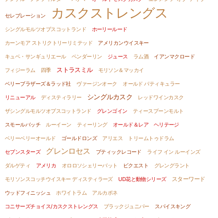
カスクストレングス
セレブレーション
シングルモルツオブスコットランド
ホーリールード
カーンモア ストリクトリーリミテッド
アメリカンウイスキー
キュベ・サンギュリエール
ペンダーリン
ジュース
ラム酒
イアンマクロード
ストラスミル
フィジーラム
四季
モリソン＆マッカイ
ベリーブラザーズ＆ラッド社
ヴァージンオーク
オールド パティキュラー
シングルカスク
リニューアル
ディスティラリー
レッドワインカスク
ザシングルモルツオブスコットランド
グレンゴイン
ティースプーンモルト
スモールバッチ
ルーイーン
ティーリング
オールド＆レア ヘリテージ
ベリーベリーオールド
ゴールドロンズ
アリエス
トリームトゥドラム
グレンロセス
セブンスターズ
ブティックレコード
ライフ イン ルーインズ
ダルゲティ
アメリカ
オロロソシェリーバット
ビクエスト
グレングラント
モリソンスコッチウイスキー ディスティラーズ
UD花と動物シリーズ
スターワード
ウッドフィニッシュ
ホワイトラム
アルカポネ
コニサーズチョイス/カスクストレングス
ブラックジュニパー
スパイスキング