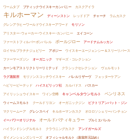
ワームタブ
ブティックウイスキーカンパニー
カスクアイラ
キルホーマン
ディーンストン
レッドドア
チャーチ
ラムカスク
グレンアラヒーワールドウイスキーアワード
モリソン
アリスター･ウォーカー･ウイスキー･カンパニー
エイコーン
ポールジロー
ファーストフィルバーボンバレル
アードナムルッカン
ロイヤルプラチナジュビリー
アポジー
ウイスキーエージェンシー＆スリーリバース
ファーマーズジン
オーガニック
マギーズ・コレクション
カーンモアストリクトリーリミテッド
クラシックセレクション
ヴェルモット
ラグ蒸留所
モリソンスコッチウイスキー
バレルリザーヴ
フェッターケアン
ヘビリーピーテッド
ハイスピリッツ社
カルバドス
バスカー
ベンリネス
アイリッシュウイスキー
ワイン空樽
キャンベルタウンモルト
ウィームスモルト
クールドリヨン
オーガニックジン
ビクトリアンバット・ジン
マクリームーア
グレンスペイ
キルホーマンカスク
オロロソシェリーパンチョン
オールドパティキュラー
イーパワーオリジナル
プルミエバレル
ハイランドシングルモルト
クラウニングカスク
アンドガールズ
ダイメンションズシリーズ
オフィシャルモルト（蒸留所元詰め）