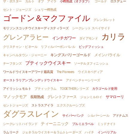
ザ・ポスター
カルト オブ アイラ
小樽熟成（オクタブ）
ゴールド
ロスデュー
セント・ジョージズ
シェリー樽熟成
ゴードン＆マクファイル
グレンタレット
モリソンスコッチウイスキーディスティラーズ
シークレット スペイサイド
カリラ
グレンアラヒー
インチガワー
ダイアモンド
クリスチャン・ビネール
リフィルバーボンバレル
ビッグフィッシュ
キングスバリーゴールド
メインバライル
キャンベルタウン・ジャーニー
ブティックウイスキー
チーフタンズ
ソーテルヌフィニッシュ
ワールドウイスキーアワード最高賞
The Pioneers
ウイスキペディア
オーストラリアンブレンデッドウイスキー
アドベンチャーシリーズ
アイリッシュモルト
ブティックラム
TOGETHERシリーズ
カラゴールド使用
マノックモア
グレントファース
サマローリ
長期熟成
ジョンミルロイ
セントジョージズ
ストラスアイラ
エクスクルーシブズ
ダグラスレイン
サイバーパンク
シルバーシール
アドナムス
ティーニニック
シークレットハイランド
プルミエラベル
ミッドナイト
ラムリーク
ジェネラルウイスキー＆ラムトレーダーズ
ハイチ
インペリアル