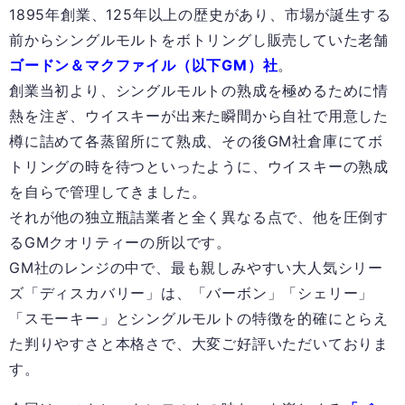
1895年創業、125年以上の歴史があり、市場が誕生する
前からシングルモルトをボトリングし販売していた老舗
ゴードン＆マクファイル（以下GM）社
。
創業当初より、シングルモルトの熟成を極めるために情
熱を注ぎ、ウイスキーが出来た瞬間から自社で用意した
樽に詰めて各蒸留所にて熟成、その後GM社倉庫にてボ
トリングの時を待つといったように、ウイスキーの熟成
を自らで管理してきました。
それが他の独立瓶詰業者と全く異なる点で、他を圧倒す
るGMクオリティーの所以です。
GM社のレンジの中で、最も親しみやすい大人気シリー
ズ「ディスカバリー」は、「バーボン」「シェリー」
「スモーキー」とシングルモルトの特徴を的確にとらえ
た判りやすさと本格さで、大変ご好評いただいておりま
す。