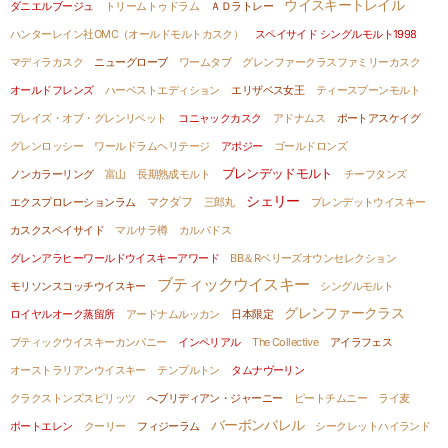
ウイスキートレイル
ダニエルブージュ
トリームトゥドラム
ＡＤラトレー
ハンターレイン社OMC（オールドモルトカスク）
スペイサイド シングルモルト1998
マディラカスク
ニューグローブ
ワームタブ
グレンファークラスファミリーカスク
オールドフレンズ
ハーベストエディション
エリザベス女王
ティースプーンモルト
ブレイズ・オブ・グレンリベット
コニャックカスク
アドナムス
ポートアスケイグ
グレンロッシー
ワールドラムヘリテージ
アポジー
ゴールドロンズ
ブレンデッドモルト
ノンカラーリング
富山
長期熟成モルト
チーフタンズ
シェリー
マクダフ
エクスプロレーションラム
三郎丸
ブレンデットウイスキー
カスクスペイサイド
マルサラ樽
カルバドス
グレンアラヒーワールドウイスキーアワード
BB＆Rベリーズオウンセレクション
ブティックウイスキー
モリソンスコッチウイスキー
シングルモルト
グレンファークラス
ロイヤルオーク蒸留所
アードナムルッカン
日本限定
ブティックウイスキーカンパニー
インペリアル
The Collective
アイラフェス
オーストラリアンウイスキー
テンプルトン
タムナヴーリン
クラクストンズスピリッツ
へブリディアン・ジャーニー
ピートチムニー
ライ麦
バーボンバレル
ポートエレン
クーリー
フィジーラム
シークレットハイランド