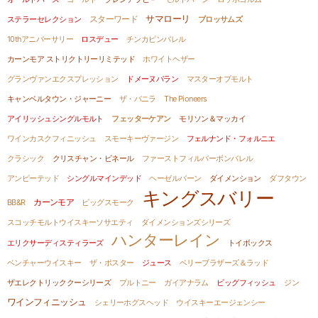
スターワード
サマローリ
ステラーセレクション
ブロッサムズ
10thアニバーサリー
ロスデュー
チンカピンバレル
カーンモア ストリクトリーリミテッド
ホワイトヘザー
グランヴァンエクスプレッション
ドメーヌパラン
マスターオブモルト
キャンベルタウン・ジャーニー
ザ・バニラ
The Pioneers
アイリッシュシングルモルト
フェッターケアン
モリソン＆マッカイ
ワインカスクフィニッシュ
スモーキーヴァージン
フェルナンド・フォルニエ
クラシック
クリスチャン・ビネール
ファーストフィルバーボンバレル
アンピーテッド
シングルマインデッド
ヘーゼルバーン
ダイメンション
ダフタウン
キングスバリー
カーンモア
BB&R
ビッグスモーク
スコッチモルトウイスキーソサエティ
ダイメンションズシリーズ
ハンターレイン
エリクサーディスティラーズ
トイボックス
ベンチャーウイスキー
ザ・ポスター
ジュース
ベリーブラザーズ＆ラッド
ザエレクトリッククーシリーズ
プルトニー
ガイアナラム
ビッグフィッシュ
ジン
ワインフィニッシュ
シェリーホグスヘッド
ウイスキーエージェンシー