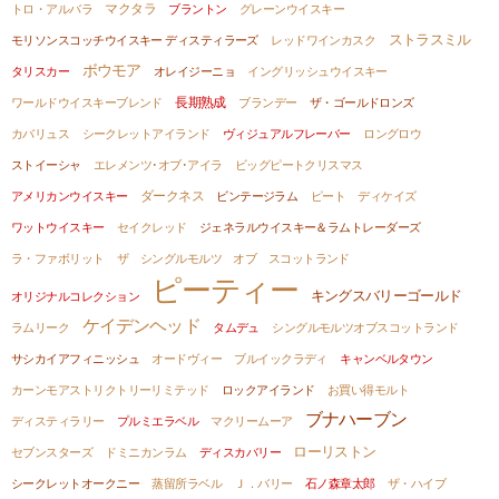
トロ・アルバラ
マクタラ
ブラントン
グレーンウイスキー
ストラスミル
モリソンスコッチウイスキー ディスティラーズ
レッドワインカスク
ボウモア
タリスカー
オレイジーニョ
イングリッシュウイスキー
ワールドウイスキーブレンド
長期熟成
ブランデー
ザ・ゴールドロンズ
カバリュス
シークレットアイランド
ヴィジュアルフレーバー
ロングロウ
ストイーシャ
エレメンツ･オブ･アイラ
ビッグピートクリスマス
アメリカンウイスキー
ダークネス
ビンテージラム
ピート
ディケイズ
ワットウイスキー
セイクレッド
ジェネラルウイスキー＆ラムトレーダーズ
ラ・ファボリット
ザ シングルモルツ オブ スコットランド
ピーティー
キングスバリーゴールド
オリジナルコレクション
ケイデンヘッド
ラムリーク
タムデュ
シングルモルツオブスコットランド
サシカイアフィニッシュ
オードヴィー
ブルイックラディ
キャンベルタウン
カーンモアストリクトリーリミテッド
ロックアイランド
お買い得モルト
ブナハーブン
ディスティラリー
プルミエラベル
マクリームーア
ローリストン
セブンスターズ
ドミニカンラム
ディスカバリー
シークレットオークニー
蒸留所ラベル
Ｊ．バリー
石ノ森章太郎
ザ・ハイブ