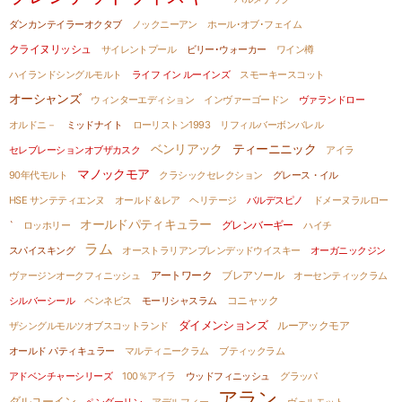
ダンカンテイラーオクタブ
ノックニーアン
ホール･オブ･フェイム
クライヌリッシュ
サイレントプール
ビリー･ウォーカー
ワイン樽
ハイランドシングルモルト
ライフ イン ルーインズ
スモーキースコット
オーシャンズ
ウィンターエディション
インヴァーゴードン
ヴァランドロー
オルドニ－
ミッドナイト
ローリストン1993
リフィルバーボンバレル
ベンリアック
ティーニニック
セレブレーションオブザカスク
アイラ
マノックモア
90年代モルト
クラシックセレクション
グレース・イル
HSE サンテティエンヌ
オールド＆レア ヘリテージ
バルデスピノ
ドメーヌラルロー
オールドパティキュラー
グレンバーギー
`
ロッホリー
ハイチ
ラム
スパイスキング
オーストラリアンブレンデッドウイスキー
オーガニックジン
ヴァージンオークフィニッシュ
アートワーク
ブレアソール
オーセンティックラム
コニャック
シルバーシール
ベンネビス
モーリシャスラム
ダイメンションズ
ルーアックモア
ザシングルモルツオブスコットランド
オールド パティキュラー
マルティニークラム
ブティックラム
アドベンチャーシリーズ
100％アイラ
ウッドフィニッシュ
グラッパ
アラン
ダルユーイン