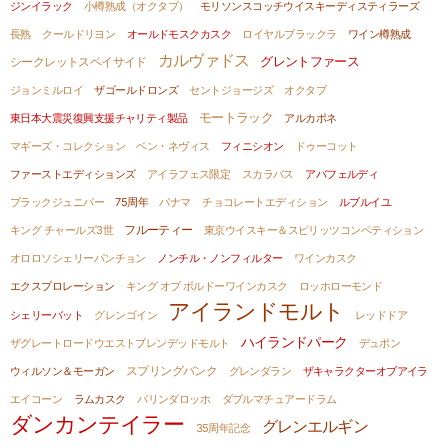
ジンイラック
小樽熟成（オクタブ）
モリソンスコッチウイスキーディスティラーズ
長熟
クールドリヨン
オールドモスクカスク
ロイヤルブラックラ
ワイン樽熟成
カルヴァドス
グレントファース
シークレットスペイサイド
ジョンミルロイ
ザゴールドロンズ
セントジョージズ
オクタブ
モートラック
東日本大震災復興支援チャリティ製品
アルカポネ
マギーズ・コレクション
ベン・ネヴィス
フィニシオン
ドゥーコット
ファーストエディションズ
アイラフェス限定
スカラバス
アバフェルディ
ブラックジュニパー
75周年
パナマ
チョコレートエディション
ルブルイユ
フルーティー
キング チャールズ3世
東京ウイスキー＆スピリッツコンペティション
オロロソシェリーパンチョン
ノンチル・ノンフィルター
ワインカスク
エクスプロレーション
キング オブ ボルドーワインカスク
ロッホローモンド
アイランドモルト
シェリーバット
グレンゴイン
レッドドア
ハイランドパーク
ザグレートロードウエストブレンデッドモルト
デュポン
ウィルソン＆モーガン
スプリングバンク
グレンダラン
ザキャラクターオブアイラ
エイコーン
ラムカスク
バリンダロッホ
ダブルマチュアードラム
ダンカンテイラー
グレンエルギン
35周年記念