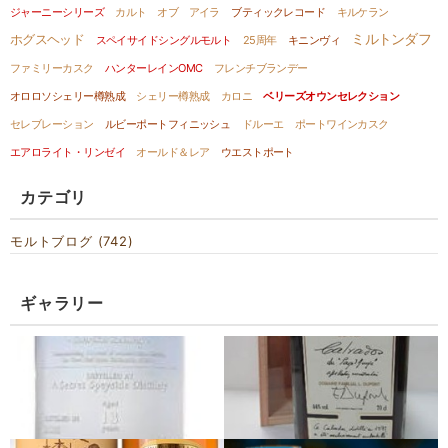
ジャーニーシリーズ
カルト オブ アイラ
ブティックレコード
キルケラン
ミルトンダフ
ホグスヘッド
スペイサイドシングルモルト
25周年
キニンヴィ
ファミリーカスク
ハンターレインOMC
フレンチブランデー
オロロソシェリー樽熟成
シェリー樽熟成
カロニ
ベリーズオウンセレクション
セレブレーション
ルビーポートフィニッシュ
ドルーエ
ポートワインカスク
エアロライト・リンゼイ
オールド＆レア
ウエストポート
カテゴリ
モルトブログ (742)
ギャラリー