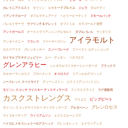
カレドニアクエスト
モリソン
シャトードブルイユ
ジュラ
ダルゲティ
イアンマクロード
ダブルマチュアード
ヘビリーピーテッド
スモールバッチ
バレルリザーヴ
ヴァリンチ＆マレット
ダフトミル
カラゴールド使用
アンドガールズ
オーストラリアンシングルモルト
ダブルバレル
ヴィタリス
アイラモルト
アンオークニー
フランス
ファーマーズジン
カスクアイラ
グレンキンチー
スノーフレーク
ファースト エディションズ
ロイヤルプラチナジュビリー
ルー・デュモン
ベネズエラ
グレンアラヒー
ジェネラルウイスキートレーダーズ
ブラックラ
キルホーマンカスク
プロベナンス
オスロスク
リフィルホグスヘッド
シークレット スペイサイド
ディーンストン
ビクトリアンバットジン
モリソン スコッチ ウイスキー ディスティラーズ
ストラスクライド
ラグ蒸留所
カスクストレングス
ビッグピート
アリエス
グレンロセス
モリソン スコッチウイスキー ディスティラーズ
アルタベーン
ウイスキペディア
ウィリアムソン
エクスクルーシブズ
ペドロヒメネスシェリーホグスヘッド
グレンタレット
エイヴィアンズ