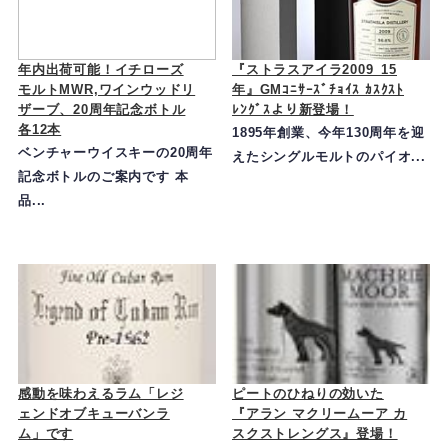
年内出荷可能！イチローズ
『ストラスアイラ2009_15
モルトMWR,ワインウッドリ
年』GMｺﾆｻｰｽﾞﾁｮｲｽ ｶｽｸｽﾄ
ザーブ、20周年記念ボトル
ﾚﾝｸﾞｽより新登場！
各12本
1895年創業、今年130周年を迎
ベンチャーウイスキーの20周年
えたシングルモルトのパイオ...
記念ボトルのご案内です 本
品...
感動を味わえるラム「レジ
ピートのひねりの効いた
ェンドオブキューバンラ
『アラン マクリームーア カ
ム」です
スクストレングス』登場！