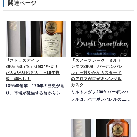
関連ページ
『ストラスアイラ
『スノーフレーク ミルト
2006_60.7%』GMｺﾆｻｰｽﾞﾁ
ンダフ2009 バーボンバレ
ｮｲｽ ｶｽｸｽﾄﾚﾝｸﾞｽ ～18年熟
ル』～甘やかなカスタード
成。樽出し！
のアロマが広がるシングル
カスク
1895年創業、130年の歴史があ
ミルトンダフ2009 バーボンバ
り、市場が誕生する前からシ...
レルは、バーボンバレルの11...