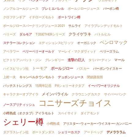
ペンダーリン
アデルフィー
ヴェルモット
ノンアルコールジュース
プレミエバレル
ポールジロージュース
バーボン樽
クロフテンギア
イチローズモルト
ポートワイン樽
ポールジロースパークリングジュース2021
サムライ
アイラブレンデッドモルト
クライゲラキ
ベリーズ
ダルモア
TOGETHERシリーズ
バトルヒル
ベンロマック
ステラーコレクション
エディションスピリッツ
オーガニック
アベラワー
ベリーベリーオールド
マーレイ・マクダヴィッド
ベリーズラム
進撃の巨人
ビクトリアンバット・ジン
グレンギリー
タリバーディン
マール
トーモア
ポールジロー
ハイスピリッツ社
バスカー
バーボンウイスキー
上村一夫
キャンベルタウンモルト
デュポンジュース
閉鎖蒸留所
バッチストレングス
15周年記念
PXシェリーオクタブ
イーパワーオリジナル
メインバライル
キャラクターオブアイラ
クラウニングカスク
サイバーパンク
コニサーズチョイス
ノースブリティッシュ
小樽熟成（オクタブ）アイラモルト
スペイサイド
ダイアモンド
シェリー樽
小樽熟成
アリスター･ウォーカー･ウイスキー･カンパニー
ダグラスレイン社
ポートダンダス
シェリーカスク
アードベッグ
デメラララム