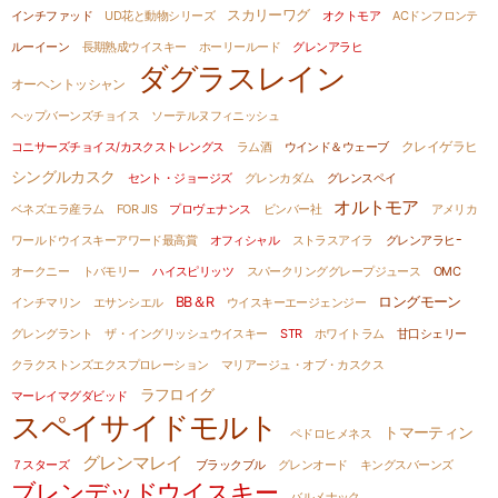
スカリーワグ
インチファッド
UD花と動物シリーズ
オクトモア
ACドンフロンテ
ルーイーン
長期熟成ウイスキー
ホーリールード
グレンアラヒ
ダグラスレイン
オーヘントッシャン
ヘップバーンズチョイス
ソーテルヌフィニッシュ
コニサーズチョイス/カスクストレングス
ラム酒
ウインド＆ウェーブ
クレイゲラヒ
シングルカスク
セント・ジョージズ
グレンカダム
グレンスペイ
オルトモア
ベネズエラ産ラム
FOR JIS
プロヴェナンス
ビンバー社
アメリカ
ワールドウイスキーアワード最高賞
オフィシャル
ストラスアイラ
グレンアラヒｰ
オークニー
トバモリー
ハイスピリッツ
スパークリンググレープジュース
OMC
BB＆R
ロングモーン
インチマリン
エサンシエル
ウイスキーエージェンジー
グレングラント
ザ・イングリッシュウイスキー
STR
ホワイトラム
甘口シェリー
クラクストンズエクスプロレーション
マリアージュ・オブ・カスクス
ラフロイグ
マーレイマグダビッド
スペイサイドモルト
トマーティン
ペドロヒメネス
グレンマレイ
７スターズ
ブラックブル
グレンオード
キングスバーンズ
ブレンデッドウイスキー
バルメナック