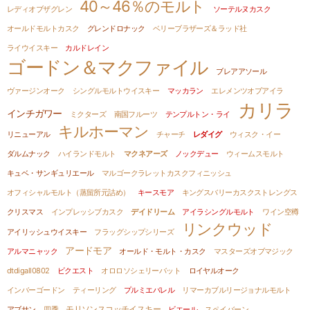
40～46％のモルト
レディオブザグレン
ソーテルヌカスク
オールドモルトカスク
グレンドロナック
ベリーブラザーズ＆ラッド社
ライウイスキー
カルドレイン
ゴードン＆マクファイル
ブレアアソール
ヴァージンオーク
シングルモルトウイスキー
マッカラン
エレメンツオブアイラ
カリラ
インチガワー
ミクターズ
南国フルーツ
テンプルトン・ライ
キルホーマン
リニューアル
チャーチ
レダイグ
ウィスク・イー
ダルムナック
ハイランドモルト
マクネアーズ
ノックデュー
ウィームスモルト
キュベ・サンギュリエール
マルゴークラレットカスクフィニッシュ
オフィシャルモルト（蒸留所元詰め）
キースモア
キングスバリーカスクストレングス
クリスマス
インプレッシブカスク
デイドリーム
アイラシングルモルト
ワイン空樽
リンクウッド
アイリッシュウイスキー
フラッグシップシリーズ
アードモア
アルマニャック
オールド・モルト・カスク
マスターズオブマジック
dtdigall0802
ビクエスト
オロロソシェリーバット
ロイヤルオーク
インバーゴードン
ティーリング
プルミエバレル
リマーカブルリージョナルモルト
モリソンスコッチイスキー
アブサン
四季
ビエール
スペイバーン