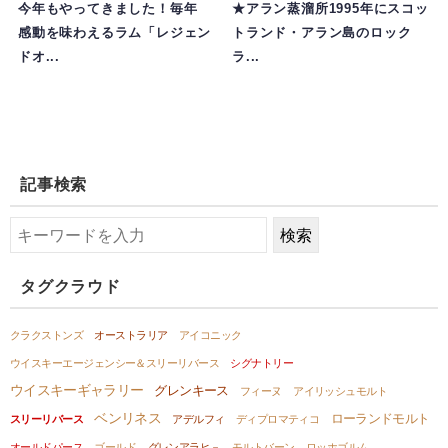
今年もやってきました！毎年
★アラン蒸溜所1995年にスコッ
感動を味わえるラム「レジェン
トランド・アラン島のロック
ドオ...
ラ...
記事検索
タグクラウド
クラクストンズ
オーストラリア
アイコニック
ウイスキーエージェンシー＆スリーリバース
シグナトリー
ウイスキーギャラリー
グレンキース
フィーヌ
アイリッシュモルト
ベンリネス
ローランドモルト
スリーリバース
アデルフィ
ディプロマティコ
オールドパース
ゴールド
グレンアラヒ－
モルトバーン
ロッホゴルム