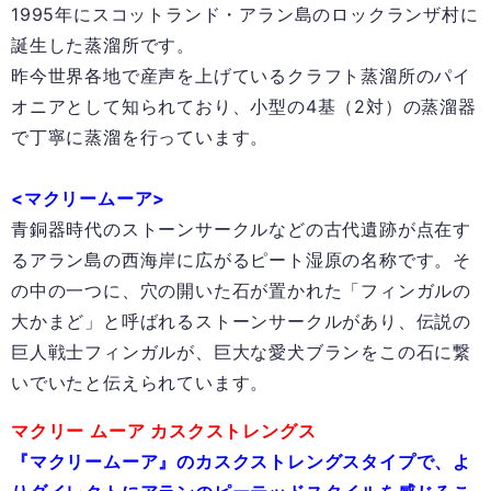
1995年にスコットランド・アラン島のロックランザ村に
誕生し
た蒸溜所です。
昨今世界各地で産声を上げているクラフト蒸溜所のパイ
オニアとし
て知られており、
小型の4基（2対）の蒸溜器
で丁寧に蒸溜を行っています。
<マクリームーア>
青銅器時代のストーンサークルなどの古代遺跡が点在す
るアラン島
の西海岸に広がる
ピート湿原の名称です。そ
の中の一つに、穴の開いた石が置かれた
「フィンガルの
大かまど」
と呼ばれるストーンサークルがあり、伝説の
巨人戦士フィンガルが
、巨大な愛犬ブランを
この石に繋
いでいたと伝えられています。
マクリー ムーア カスクストレングス
『マクリームーア』のカスクストレングスタイプで、よ