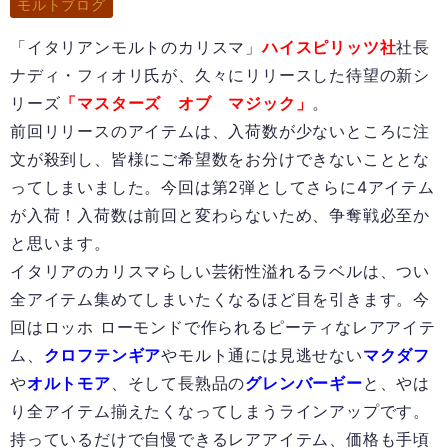
モルトブログ
「イタリアンモルトのカリスマ」
ハイスピリッツ社
社長
ナディ・フィオリ氏が、久々にリリースした待望の新シ
リーズ
「マスターズ オブ マジック」
。
前回リリースのアイテムは、入荷数が少ないところに注
文が殺到し、皆様にご希望数をお分けできないこととな
ってしまいました。今回は第2弾としてさらに4アイテム
が入荷！入荷数は前回と変わらないため、争奪戦必至か
と思います。
イタリアのカリスマらしい芸術性溢れるラベルは、つい
全アイテム集めてしまいたくなるほど目を引きます。今
回はロッホ ローモンドで作られるピーティなレアアイテ
ム、
クロフテンギア
やモルト通には見逃せない
マクダフ
や
オルトモア
、そして長熟品の
グレンバーギー
と、やは
り全アイテム揃えたくなってしまうラインアップです。
持っているだけで自慢できるレアアイテム、価格も手頃