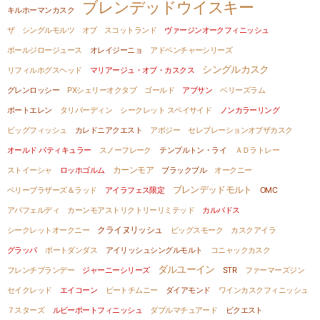
ブレンデッドウイスキー
キルホーマンカスク
ザ シングルモルツ オブ スコットランド
ヴァージンオークフィニッシュ
ポールジロージュース
オレイジーニョ
アドベンチャーシリーズ
シングルカスク
リフィルホグスヘッド
マリアージュ・オブ・カスクス
グレンロッシー
PXシェリーオクタブ
ゴールド
アブサン
ベリーズラム
ポートエレン
タリバーディン
シークレット スペイサイド
ノンカラーリング
ビッグフィッシュ
カレドニアクエスト
アポジー
セレブレーションオブザカスク
オールド パティキュラー
スノーフレーク
テンプルトン・ライ
ＡＤラトレー
ストイーシャ
ロッホゴルム
カーンモア
ブラックブル
オークニー
ブレンデッドモルト
ベリーブラザーズ＆ラッド
アイラフェス限定
OMC
アバフェルディ
カーンモアストリクトリーリミテッド
カルバドス
シークレットオークニー
クライヌリッシュ
ビッグスモーク
カスクアイラ
グラッパ
ポートダンダス
アイリッシュシングルモルト
コニャックカスク
ダルユーイン
フレンチブランデー
ジャーニーシリーズ
STR
ファーマーズジン
セイクレッド
エイコーン
ピートチムニー
ダイアモンド
ワインカスクフィニッシュ
７スターズ
ルビーポートフィニッシュ
ダブルマチュアード
ビクエスト