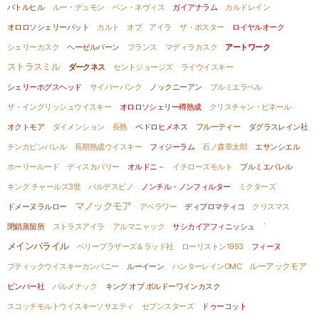
バトルヒル
ルー・デュモン
ベン・ネヴィス
ガイアナラム
カルドレイン
オロロソシェリーバット
カルト オブ アイラ
ザ・ポスター
ロイヤルオーク
シェリーカスク
ヘーゼルバーン
フランス
マディラカスク
アートワーク
ストラスミル
ダークネス
セントジョージズ
ライウイスキー
シェリーホグスヘッド
サイバーパンク
ノックニーアン
プルミエラベル
ザ・イングリッシュウイスキー
オロロソシェリー樽熟成
クリスチャン・ビネール
オクトモア
ダイメンション
長熟
ペドロヒメネス
フルーティー
ダグラスレイン社
チンカピンバレル
長期熟成ウイスキー
フィジーラム
石ノ森章太郎
エサンシエル
ホーリールード
ディスカバリー
オルドニ－
イチローズモルト
プルミエバレル
キング チャールズ3世
バルデスピノ
ノンチル・ノンフィルター
ミクターズ
マノックモア
ドメーヌラルロー
アベラワー
ディプロマティコ
クリスマス
閉鎖蒸留所
ストラスアイラ
アルマニャック
サシカイアフィニッシュ
`
メインバライル
ベリーブラザーズ＆ラッド社
ローリストン1993
フィーヌ
ルーアックモア
ブティックウイスキーカンパニー
ルーイーン
ハンターレインOMC
ビンバー社
バルメナック
キング オブ ボルドーワインカスク
スコッチモルトウイスキーソサエティ
セブンスターズ
ドゥーコット