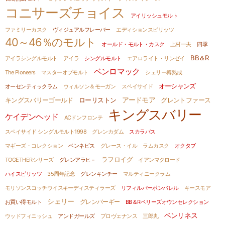
コニサーズチョイス
アイリッシュモルト
ファミリーカスク
ヴィジュアルフレーバー
エディションスピリッツ
40～46％のモルト
オールド・モルト・カスク
上村一夫
四季
BB＆R
アイラシングルモルト
アイラ
シングルモルト
エアロライト・リンゼイ
ベンロマック
The Pioneers
マスターオブモルト
シェリー樽熟成
オーシャンズ
オーセンティックラム
ウィルソン＆モーガン
スペイサイド
アードモア
キングスバリーゴールド
ローリストン
グレントファース
キングスバリー
ケイデンヘッド
ACドンフロンテ
スペイサイド シングルモルト1998
グレンカダム
スカラバス
マギーズ・コレクション
ベンネビス
グレース・イル
ラムカスク
オクタブ
ラフロイグ
TOGETHERシリーズ
グレンアラヒ－
イアンマクロード
ハイスピリッツ
35周年記念
グレンキンチー
マルティニークラム
モリソンスコッチウイスキーディスティラーズ
リフィルバーボンバレル
キースモア
シェリー
グレンバーギー
お買い得モルト
BB＆Rベリーズオウンセレクション
ベンリネス
ウッドフィニッシュ
アンドガールズ
プロヴェナンス
三郎丸