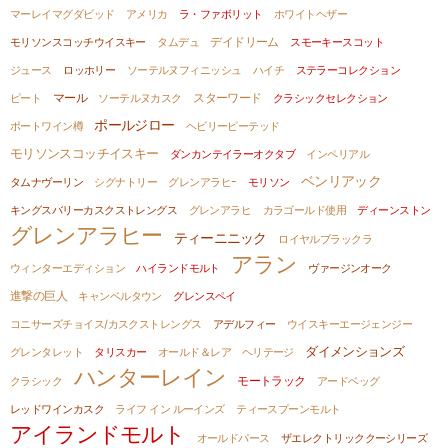
マーレイマグダビッド
アメリカ
ラ・ファボリット
ホワイトヘザー
モリソンスコッチウイスキー
タムデュ
デイドリーム
スモーキースコット
ジュース
ロッホリー
ソーテルヌフィニッシュ
ハイチ
ステラーコレクション
ピート
マール
ソーテルヌカスク
スターワード
クラシックセレクション
ポールジロー
ポートワイン樽
ヘビリーピーテッド
モリソンスコッチイスキー
ダンカンテイラーオクタブ
インペリアル
ベンリアック
タムナヴーリン
シグナトリー
グレンアラヒｰ
モリソン
キングスバリーカスクストレングス
グレンアラヒ
カラゴールド使用
ディーンストン
グレンアラヒー
ティーニニック
ロイヤルブラックラ
アラン
ウィンターエディション
ハイランドモルト
ヴァージンオーク
進撃の巨人
キャンベルタウン
グレンスペイ
コニサーズチョイス/カスクストレングス
アデルフィー
ウイスキーエージェンジー
ダイメンションズ
グレンタレット
タリスカー
オールド＆レア ヘリテージ
ハンターレイン
モートラック
クラシック
アードベッグ
レッドワインカスク
ライフ イン ルーインズ
ティースプーンモルト
アイランドモルト
オールドパース
ザエレクトリッククーシリーズ