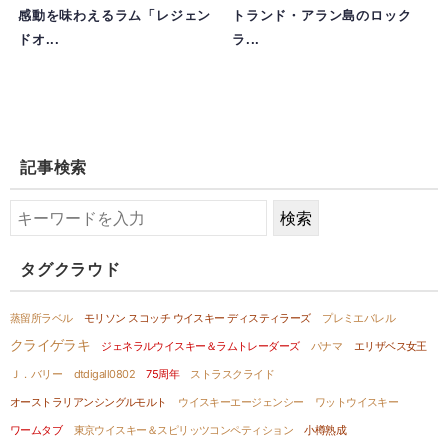
感動を味わえるラム「レジェン
トランド・アラン島のロック
ドオ...
ラ...
記事検索
タグクラウド
蒸留所ラベル
モリソン スコッチ ウイスキー ディスティラーズ
プレミエバレル
クライゲラキ
ジェネラルウイスキー＆ラムトレーダーズ
パナマ
エリザベス女王
Ｊ．バリー
dtdigall0802
75周年
ストラスクライド
オーストラリアンシングルモルト
ウイスキーエージェンシー
ワットウイスキー
ワームタブ
東京ウイスキー＆スピリッツコンペティション
小樽熟成