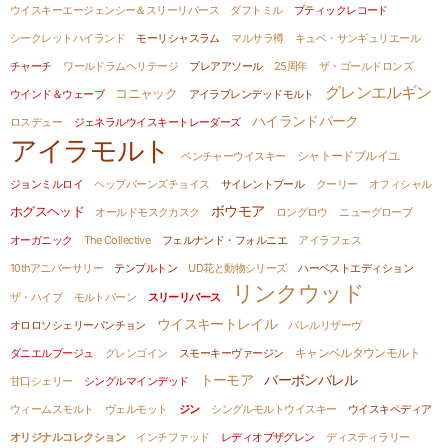
ウイスキーエージェンシー＆スリーリバース
ダフトミル
ブティックレコード
シークレットハイランド
モーリシャスラム
マルサラ樽
キュベ・サンギュリエール
チャーチ
ワールドラムヘリテージ
ブレアアソール
25周年
ザ・ゴールドロンズ
グレンエルギン
コニャック
ウインド＆ウェーブ
アイラブレンデッドモルト
ハイランドパーク
ロスデュー
ジェネラルウイスキートレーダーズ
アイラモルト
シャトードブルイユ
ベンチャーウイスキー
ジョンミルロイ
ヘップバーンズチョイス
サイレントプール
クーリー
オフィシャル
ボウモア
ホグスヘッド
オールドモスクカスク
ロングロウ
ニューグローブ
オーガニック
The Collective
フェルナンド・フォルニエ
アイラフェス
10thアニバーサリー
テンプルトン
UD花と動物シリーズ
ハーベストエディション
リンクウッド
ザ・ハイブ
モルトバーン
スリーリバース
ウイスキートレイル
オロロソシェリーパンチョン
バレルリザーヴ
キャンベルタウンモルト
ダニエルブージュ
グレンゴイン
スモーキーヴァージン
バーボンバレル
トーモア
甘口シェリー
シングルマインデッド
ウィームスモルト
ヴェルモット
ジン
シングルモルトウイスキー
ウイスキペディア
オリジナルコレクション
インチファッド
レディオブザグレン
ディスティラリー