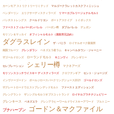
カーンモア ストリクトリーリミテッド
マルゴークラレットカスクフィニッシュ
ペンダーリン
エリクサーディスティラーズ
リマーカブルリージョナルモルト
バッチストレングス
クールドリヨン
ポートアスケイグ
トイボックス
ファーストフィルバーボンバレル
バーボン樽
ダブルバレル
デュポン
モリソン＆マッカイ
オフィシャルモルト（蒸留所元詰め）
ダグラスレイン
ザ・バニラ
ロイヤルオーク蒸留所
南国フルーツ
グレンダラン
ベネズエラ産ラム
キャンベルタウン・ジャーニー
ローランドモルト
ザゴールドロンズ
キニンヴィ
グレンギリー
シェリー樽
マクネアーズ
セレブレーション
モリソンスコッチウイスキー ディスティラーズ
クロフテンギア
セント・ジョージズ
インヴァーゴードン
ポールジロースパークリングジュース2021
ゴールドロンズ
ザグレートロードウエストブレンデッドモルト
ファースト エディションズ
グレングラント
ザシングルモルツオブスコットランド
ロイヤルプラチナジュビリー
グレンキース
ベネズエラ
グレンアラヒーワールドウイスキーアワード
プルトニー
ゴードン＆マクファイル
ブナハーブン