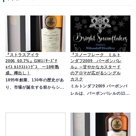
『ストラスアイラ
『スノーフレーク ミルト
2006_60.7%』GMｺﾆｻｰｽﾞﾁ
ンダフ2009 バーボンバレ
ｮｲｽ ｶｽｸｽﾄﾚﾝｸﾞｽ ～18年熟
ル』～甘やかなカスタード
成。樽出し！
のアロマが広がるシングル
カスク
1895年創業、130年の歴史があ
ミルトンダフ2009 バーボンバ
り、市場が誕生する前からシ...
レルは、バーボンバレルの11...