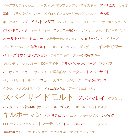
ノースブリティッシュ
オーストラリアンブレンデッドウイスキー
アドナムス
ライ麦
富山
ブラックジュニパー
ペドロヒメネスシェリーホグスヘッド
ラム酒
ミルトンダフ
キングスバーンズ
へブリディアン・ジャーニー
オーガニックジン
グレンドロナック
オードヴィー
ロッホローモンド
デメラララム
ドメーヌパラン
オールドパティキュラー
ステラーセレクション
シェリーバット
ベリーズ
インチガワー
ブレアソール
90年代モルト
BB&R
アデルフィ
ダルゲティ
ベリーズオウンセレクション
アイコニック
グレーンウイスキー
ブレンデットウイスキー
100％アイラ
フラッグシップシリーズ
マクダフ
バーボンウイスキー
サムライ
15周年記念
シークレットスペイサイド
ベリーベリーオールド
バスカー
カロニ
ラムリーク
エイヴィアンズ
クラクストンズスピリッツ
ドミニカンラム
アードナムルッカン
スペイサイドモルト
グレンマレイ
ダフタウン
ハンターレイン社OMC（オールドモルトカスク）
オールドモルトカスク
キルホーマン
ウィリアムソン
エクスクルーシブズ
レダイグ
トマーティン
HSE サンテティエンヌ
トロ・アルバラ
チーフタンズ
長期熟成モルト
モリソン スコッチウイスキー ディスティラーズ