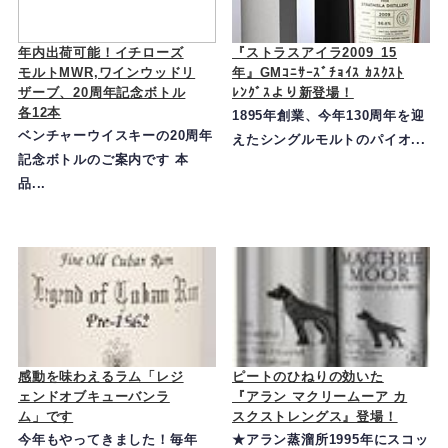
年内出荷可能！イチローズ
『ストラスアイラ2009_15
モルトMWR,ワインウッドリ
年』GMｺﾆｻｰｽﾞﾁｮｲｽ ｶｽｸｽﾄ
ザーブ、20周年記念ボトル
ﾚﾝｸﾞｽより新登場！
各12本
1895年創業、今年130周年を迎
ベンチャーウイスキーの20周年
えたシングルモルトのパイオ...
記念ボトルのご案内です 本
品...
感動を味わえるラム「レジ
ピートのひねりの効いた
ェンドオブキューバンラ
『アラン マクリームーア カ
ム」です
スクストレングス』登場！
今年もやってきました！毎年
★アラン蒸溜所1995年にスコッ