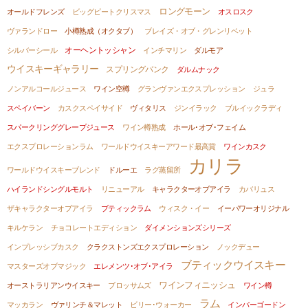
ロングモーン
オールドフレンズ
ビッグピートクリスマス
オスロスク
ヴァランドロー
小樽熟成（オクタブ）
ブレイズ・オブ・グレンリベット
オーヘントッシャン
シルバーシール
インチマリン
ダルモア
ウイスキーギャラリー
スプリングバンク
ダルムナック
ノンアルコールジュース
ワイン空樽
グランヴァンエクスプレッション
ジュラ
スペイバーン
カスクスペイサイド
ヴィタリス
ジンイラック
ブルイックラディ
スパークリンググレープジュース
ワイン樽熟成
ホール･オブ･フェイム
エクスプロレーションラム
ワールドウイスキーアワード最高賞
ワインカスク
カリラ
ワールドウイスキーブレンド
ドルーエ
ラグ蒸留所
ハイランドシングルモルト
リニューアル
キャラクターオブアイラ
カバリュス
ザキャラクターオブアイラ
ブティックラム
ウィスク・イー
イーパワーオリジナル
キルケラン
チョコレートエディション
ダイメンションズシリーズ
インプレッシブカスク
クラクストンズエクスプロレーション
ノックデュー
ブティックウイスキー
マスターズオブマジック
エレメンツ･オブ･アイラ
ワインフィニッシュ
オーストラリアンウイスキー
ブロッサムズ
ワイン樽
ラム
マッカラン
ヴァリンチ＆マレット
ビリー･ウォーカー
インバーゴードン