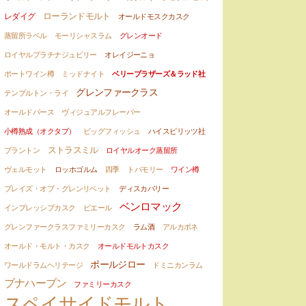
ローランドモルト
レダイグ
オールドモスクカスク
蒸留所ラベル
モーリシャスラム
グレンオード
ロイヤルプラチナジュビリー
オレイジーニョ
ポートワイン樽
ミッドナイト
ベリーブラザーズ＆ラッド社
グレンファークラス
テンプルトン・ライ
オールドパース
ヴィジュアルフレーバー
小樽熟成（オクタブ）
ビッグフィッシュ
ハイスピリッツ社
ストラスミル
ブラントン
ロイヤルオーク蒸留所
ヴェルモット
ロッホゴルム
四季
トバモリー
ワイン樽
ブレイズ・オブ・グレンリベット
ディスカバリー
ベンロマック
インプレッシブカスク
ビエール
グレンファークラスファミリーカスク
ラム酒
アルカポネ
オールド・モルト・カスク
オールドモルトカスク
ポールジロー
ワールドラムヘリテージ
ドミニカンラム
ブナハーブン
ファミリーカスク
スペイサイドモルト