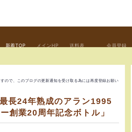
新着TOP
メインHP
送料表
会員登録
ますので、このブログの更新通知を受け取る為には再度登録お願い
長24年熟成のアラン1995
ー創業20周年記念ボトル」