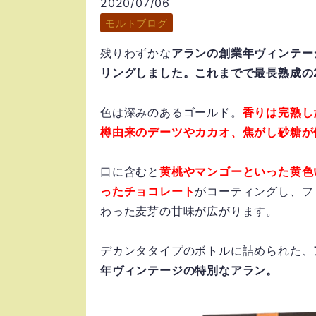
2020/07/06
モルトブログ
残りわずかな
アランの創業年ヴィンテー
リングしました。これまでで最長熟成の
色は深みのあるゴールド。
香りは完熟し
樽由来のデーツやカカオ、焦がし砂糖が
口に含むと
黄桃やマンゴーといった黄色
ったチョコレート
がコーティングし、フ
わった麦芽の甘味が広がります。
デカンタタイプのボトルに詰められた、
年ヴィンテージの特別なアラン。