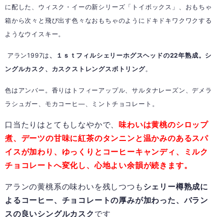
に配した、ウィスク・イーの新シリーズ「トイボックス」、おもちゃ
箱から次々と飛び出す色々なおもちゃのようにドキドキワクワクする
ようなウイスキー。
アラン1997は
、１ｓｔフィルシェリーホグスヘッドの22年熟成。シ
ングルカスク、カスクストレングスボトリング
。
色はアンバー。香りはトフィーアップル、サルタナレーズン、デメラ
ラシュガー、モカコーヒ—、ミントチョコレート。
口当たりはとてもしなやかで、
味わいは黄桃のシロップ
煮、デーツの甘味に紅茶のタンニンと温かみのあるスパ
イスが加わり、ゆっくりとコーヒーキャンディ、ミルク
チョコレートへ変化し、心地よい余韻が続きます。
アランの黄桃系の味わいを残しつつも
シェリー樽熟成に
よるコーヒー、チョコレートの厚みが加わった、バラン
スの良いシングルカスク
です