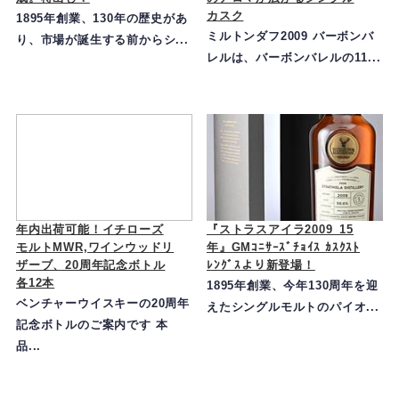
カスク
1895年創業、130年の歴史があ
ミルトンダフ2009 バーボンバ
り、市場が誕生する前からシ...
レルは、バーボンバレルの11...
年内出荷可能！イチローズ
『ストラスアイラ2009_15
モルトMWR,ワインウッドリ
年』GMｺﾆｻｰｽﾞﾁｮｲｽ ｶｽｸｽﾄ
ザーブ、20周年記念ボトル
ﾚﾝｸﾞｽより新登場！
各12本
1895年創業、今年130周年を迎
ベンチャーウイスキーの20周年
えたシングルモルトのパイオ...
記念ボトルのご案内です 本
品...