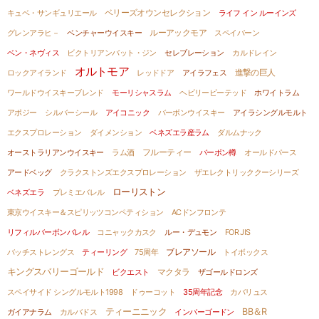
キュベ・サンギュリエール
ベリーズオウンセレクション
ライフ イン ルーインズ
ルーアックモア
グレンアラヒ－
ベンチャーウイスキー
スペイバーン
ベン・ネヴィス
ビクトリアンバット・ジン
セレブレーション
カルドレイン
オルトモア
進撃の巨人
ロックアイランド
レッドドア
アイラフェス
ワールドウイスキーブレンド
モーリシャスラム
ヘビリーピーテッド
ホワイトラム
アポジー
シルバーシール
アイコニック
バーボンウイスキー
アイラシングルモルト
エクスプロレーション
ダイメンション
ベネズエラ産ラム
ダルムナック
オーストラリアンウイスキー
ラム酒
フルーティー
バーボン樽
オールドパース
アードベッグ
クラクストンズエクスプロレーション
ザエレクトリッククーシリーズ
ローリストン
ベネズエラ
プレミエバレル
東京ウイスキー＆スピリッツコンペティション
ACドンフロンテ
リフィルバーボンバレル
コニャックカスク
ルー・デュモン
FOR JIS
バッチストレングス
ティーリング
75周年
ブレアソール
トイボックス
キングスバリーゴールド
ビクエスト
マクタラ
ザゴールドロンズ
スペイサイド シングルモルト1998
ドゥーコット
35周年記念
カバリュス
ティーニニック
BB＆R
ガイアナラム
カルバドス
インバーゴードン