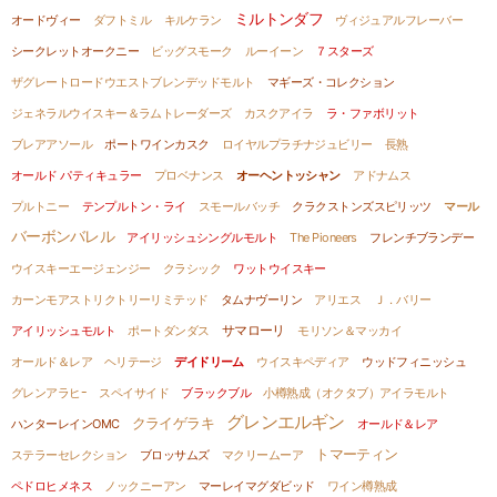
ミルトンダフ
オードヴィー
ダフトミル
キルケラン
ヴィジュアルフレーバー
シークレットオークニー
ビッグスモーク
ルーイーン
７スターズ
ザグレートロードウエストブレンデッドモルト
マギーズ・コレクション
ジェネラルウイスキー＆ラムトレーダーズ
カスクアイラ
ラ・ファボリット
ブレアアソール
ポートワインカスク
ロイヤルプラチナジュビリー
長熟
オールド パティキュラー
プロベナンス
オーヘントッシャン
アドナムス
プルトニー
テンプルトン・ライ
スモールバッチ
クラクストンズスピリッツ
マール
バーボンバレル
アイリッシュシングルモルト
The Pioneers
フレンチブランデー
ウイスキーエージェンジー
クラシック
ワットウイスキー
カーンモアストリクトリーリミテッド
タムナヴーリン
アリエス
Ｊ．バリー
サマローリ
アイリッシュモルト
ポートダンダス
モリソン＆マッカイ
オールド＆レア ヘリテージ
デイドリーム
ウイスキペディア
ウッドフィニッシュ
グレンアラヒｰ
スペイサイド
ブラックブル
小樽熟成（オクタブ）アイラモルト
グレンエルギン
クライゲラキ
ハンターレインOMC
オールド＆レア
トマーティン
ステラーセレクション
ブロッサムズ
マクリームーア
ペドロヒメネス
ノックニーアン
マーレイマグダビッド
ワイン樽熟成