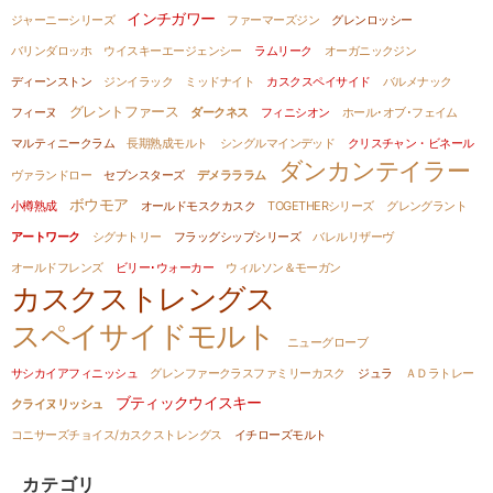
インチガワー
ジャーニーシリーズ
ファーマーズジン
グレンロッシー
バリンダロッホ
ウイスキーエージェンシー
ラムリーク
オーガニックジン
ディーンストン
ジンイラック
ミッドナイト
カスクスペイサイド
バルメナック
グレントファース
フィーヌ
ダークネス
フィニシオン
ホール･オブ･フェイム
マルティニークラム
長期熟成モルト
シングルマインデッド
クリスチャン・ビネール
ダンカンテイラー
ヴァランドロー
セブンスターズ
デメラララム
ボウモア
小樽熟成
オールドモスクカスク
TOGETHERシリーズ
グレングラント
アートワーク
シグナトリー
フラッグシップシリーズ
バレルリザーヴ
オールドフレンズ
ビリー･ウォーカー
ウィルソン＆モーガン
カスクストレングス
スペイサイドモルト
ニューグローブ
サシカイアフィニッシュ
グレンファークラスファミリーカスク
ジュラ
ＡＤラトレー
ブティックウイスキー
クライヌリッシュ
コニサーズチョイス/カスクストレングス
イチローズモルト
カテゴリ