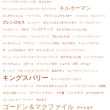
ベリーブラザーズ＆ラッド社
タリスカー
キルホーマン
モリソンスコッチウイスキーディスティラーズ
ビッグフィッシュ
ベリーズラム
アイリッシュウイスキー
バトルヒル
モルトバーン
グレンロセス
ロッホリー
モリソンスコッチウイスキー
ディプロマティコ
ベンロマック
ヴェルモット
パナマ
エクスプロレーションラム
ティースプーンモルト
ゴールドロンズ
プルミエバレル
ヘップバーンズチョイス
メインバライル
インチファッド
アデルフィ
アイラフェス限定
ロングロウ
ザ シングルモルツ オブ スコットランド
ビッグピートクリスマス
モリソン スコッチウイスキー ディスティラーズ
ダグラスレイン社
ドメーヌラルロー
ウィリアムソン
上村一夫
カラゴールド使用
ジュース
四季
ゴールド
ザ・バニラ
ザキャラクターオブアイラ
ダルゲティ
ルビーポートフィニッシュ
キングスバリー
キャンベルタウンモルト
ベリーブラザーズ＆ラッド
ファーストエディションズ
イーパワーオリジナル
三郎丸
ベンリネス
ローランドモルト
UD花と動物シリーズ
ライ麦
ロイヤルオーク
グレンキンチー
クーリー
サムライ
ゴードン＆マクファイル
アードモア