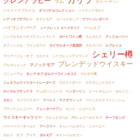
グレンアラヒー
ラム
タリバーディン
シャトードブルイユ
オリジナルコレクション
ハイランドモルト
レディオブザグレン
オクトモア
スパイスキング
ヴァージンオーク
ハイランドパーク
シークレット スペイサイド
ワームタブ
シングルモルツオブスコットランド
ポートワイン樽
ラムカスク
ディスカバリー
オフィシャル
ワインカスク
ロイヤルオーク蒸留所
スカラバス
ルブルイユ
シェリー樽
マリアージュ・オブ・カスクス
シークレットアイランド
ブレンデッドウイスキー
マノックモア
アルマニャック
リニューアル
キング オブ ボルドーワインカスク
マルサラ樽
ジェネラルウイスキートレーダーズ
ウエストポート
クラウニングカスク
ロイヤルブラックラ
デュポンジュース
ペンダーリン
ピートチムニー
オルドニ－
カロニ
ライウイスキー
マーレイ・マクダヴィッド
ワインカスクフィニッシュ
ブラックジュニパー
フェッターケアン
セント・ジョージズ
ウイスキーギャラリー
プルミエラベル
PXシェリーオクタブ
チーフタンズ
ベリーベリーオールド
アベラワー
キャンベルタウン・ジャーニー
カルト オブ アイラ
ダルモア
キャンベルタウン