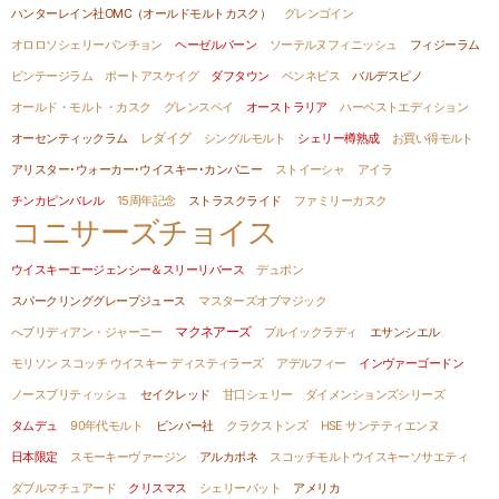
ハンターレイン社OMC（オールドモルトカスク）
グレンゴイン
オロロソシェリーパンチョン
ヘーゼルバーン
ソーテルヌフィニッシュ
フィジーラム
ビンテージラム
ポートアスケイグ
ダフタウン
ベンネビス
バルデスピノ
オールド・モルト・カスク
グレンスペイ
オーストラリア
ハーベストエディション
オーセンティックラム
レダイグ
シングルモルト
シェリー樽熟成
お買い得モルト
アリスター･ウォーカー･ウイスキー･カンパニー
ストイーシャ
アイラ
チンカピンバレル
15周年記念
ストラスクライド
ファミリーカスク
コニサーズチョイス
ウイスキーエージェンシー＆スリーリバース
デュポン
スパークリンググレープジュース
マスターズオブマジック
へブリディアン・ジャーニー
マクネアーズ
ブルイックラディ
エサンシエル
モリソン スコッチ ウイスキー ディスティラーズ
アデルフィー
インヴァーゴードン
ノースブリティッシュ
セイクレッド
甘口シェリー
ダイメンションズシリーズ
タムデュ
90年代モルト
ビンバー社
クラクストンズ
HSE サンテティエンヌ
日本限定
スモーキーヴァージン
アルカポネ
スコッチモルトウイスキーソサエティ
ダブルマチュアード
クリスマス
シェリーバット
アメリカ