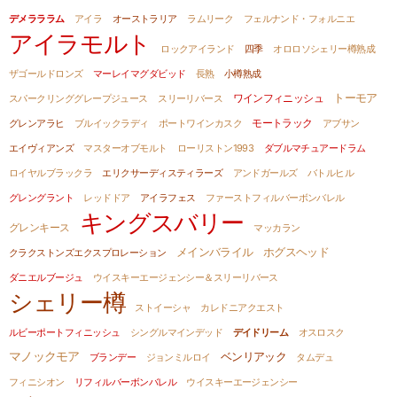
デメラララム
アイラ
オーストラリア
ラムリーク
フェルナンド・フォルニエ
アイラモルト
ロックアイランド
四季
オロロソシェリー樽熟成
ザゴールドロンズ
マーレイマグダビッド
長熟
小樽熟成
トーモア
ワインフィニッシュ
スパークリンググレープジュース
スリーリバース
モートラック
グレンアラヒ
ブルイックラディ
ポートワインカスク
アブサン
エイヴィアンズ
マスターオブモルト
ローリストン1993
ダブルマチュアードラム
ロイヤルブラックラ
エリクサーディスティラーズ
アンドガールズ
バトルヒル
グレングラント
レッドドア
アイラフェス
ファーストフィルバーボンバレル
キングスバリー
グレンキース
マッカラン
メインバライル
ホグスヘッド
クラクストンズエクスプロレーション
ダニエルブージュ
ウイスキーエージェンシー＆スリーリバース
シェリー樽
ストイーシャ
カレドニアクエスト
ルビーポートフィニッシュ
シングルマインデッド
デイドリーム
オスロスク
マノックモア
ベンリアック
ブランデー
ジョンミルロイ
タムデュ
フィニシオン
リフィルバーボンバレル
ウイスキーエージェンシー