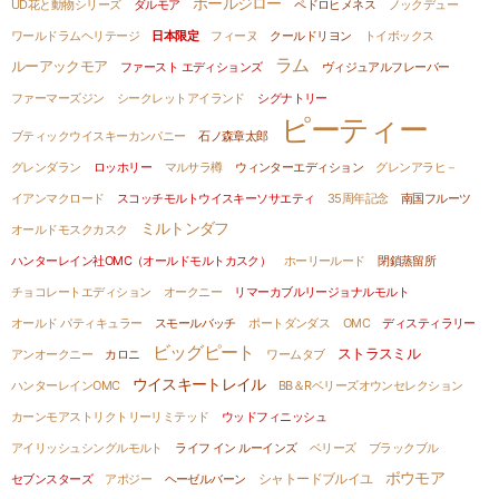
ポールジロー
UD花と動物シリーズ
ダルモア
ペドロヒメネス
ノックデュー
ワールドラムヘリテージ
日本限定
フィーヌ
クールドリヨン
トイボックス
ラム
ルーアックモア
ファースト エディションズ
ヴィジュアルフレーバー
ファーマーズジン
シークレットアイランド
シグナトリー
ピーティー
ブティックウイスキーカンパニー
石ノ森章太郎
グレンダラン
ロッホリー
マルサラ樽
ウィンターエディション
グレンアラヒ－
イアンマクロード
スコッチモルトウイスキーソサエティ
35周年記念
南国フルーツ
ミルトンダフ
オールドモスクカスク
ハンターレイン社OMC（オールドモルトカスク）
ホーリールード
閉鎖蒸留所
チョコレートエディション
オークニー
リマーカブルリージョナルモルト
オールド パティキュラー
スモールバッチ
ポートダンダス
OMC
ディスティラリー
ビッグピート
ストラスミル
アンオークニー
カロニ
ワームタブ
ウイスキートレイル
ハンターレインOMC
BB＆Rベリーズオウンセレクション
カーンモアストリクトリーリミテッド
ウッドフィニッシュ
アイリッシュシングルモルト
ライフ イン ルーインズ
ベリーズ
ブラックブル
ボウモア
シャトードブルイユ
セブンスターズ
アポジー
ヘーゼルバーン