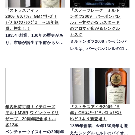
『ストラスアイラ
『スノーフレーク ミルト
2006_60.7%』GMｺﾆｻｰｽﾞﾁ
ンダフ2009 バーボンバレ
ｮｲｽ ｶｽｸｽﾄﾚﾝｸﾞｽ ～18年熟
ル』～甘やかなカスタード
成。樽出し！
のアロマが広がるシングル
カスク
1895年創業、130年の歴史があ
ミルトンダフ2009 バーボンバ
り、市場が誕生する前からシ...
レルは、バーボンバレルの11...
年内出荷可能！イチローズ
『ストラスアイラ2009_15
モルトMWR,ワインウッドリ
年』GMｺﾆｻｰｽﾞﾁｮｲｽ ｶｽｸｽﾄ
ザーブ、20周年記念ボトル
ﾚﾝｸﾞｽより新登場！
各12本
1895年創業、今年130周年を迎
ベンチャーウイスキーの20周年
えたシングルモルトのパイオ...