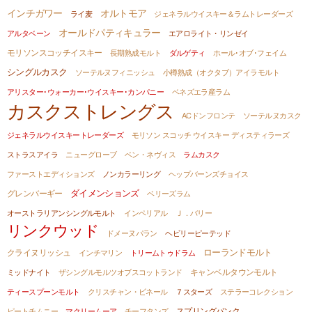
インチガワー
オルトモア
ライ麦
ジェネラルウイスキー＆ラムトレーダーズ
オールドパティキュラー
アルタベーン
エアロライト・リンゼイ
モリソンスコッチイスキー
長期熟成モルト
ダルゲティ
ホール･オブ･フェイム
シングルカスク
ソーテルヌフィニッシュ
小樽熟成（オクタブ）アイラモルト
アリスター･ウォーカー･ウイスキー･カンパニー
ベネズエラ産ラム
カスクストレングス
ACドンフロンテ
ソーテルヌカスク
ジェネラルウイスキートレーダーズ
モリソン スコッチ ウイスキー ディスティラーズ
ストラスアイラ
ニューグローブ
ベン・ネヴィス
ラムカスク
ファーストエディションズ
ノンカラーリング
ヘップバーンズチョイス
ダイメンションズ
グレンバーギー
ベリーズラム
オーストラリアンシングルモルト
インペリアル
Ｊ．バリー
リンクウッド
ドメーヌパラン
ヘビリーピーテッド
ローランドモルト
クライヌリッシュ
インチマリン
トリームトゥドラム
ミッドナイト
ザシングルモルツオブスコットランド
キャンベルタウンモルト
ティースプーンモルト
クリスチャン・ビネール
７スターズ
ステラーコレクション
ピートチムニー
マクリームーア
チーフタンズ
スプリングバンク