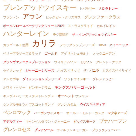
ブレンデッドウイスキー
トバモリー
ＡＤラトレー
アラン
グレンファークラス
ブラントン
ビッグピートクリスマス
ポールジロースパークリングジュース2021
ストラスクライド
カルドレイン
ハンターレイン
ラグ蒸留所
ザ・イングリッシュウイスキー
カリラ
カラゴールド使用
フラッグシップシリーズ
BB&R
アイコニック
ベリーブラザーズ＆ラッド
ゴールド
アイリッシュモルト
ノックニーアン
グランヴァンエクスプレッション
ウィリアムソン
モリソン
グレンドロナック
セイクレッド
ジャーニーシリーズ
ハイスピリッツ
ザ・バニラ
カスクスペイサイド
アルカポネ
ダイメンションズシリーズ
ワットウイスキー
グレンアラヒｰ
キングスバリーゴールド
ホワイトヘザー
ビンテージラム
キングスバリーカスクストレングス
オーヘントッシャン
シングルモルツオブスコットランド
グレンカダム
ウイスキペディア
ベンロマック
バーボンウイスキー
オールド・モルト・カスク
マクネアーズ
ブナハーブン
アデルフィー
キャンベルタウン・ジャーニー
ビッグスモーク
グレンロセス
ブレアソール
ウィルソン＆モーガン
ブラックジュニパー