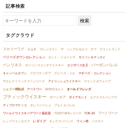
記事検索
タグクラウド
スカリーワグ
ジュラ
グレンゴイン
ザ シングルモルツ オブ スコットランド
ベリーズオウンセレクション
セント・ジョージズ
モリソン＆マッカイ
ベンリネス
バーボンバレル
モリソンスコッチウイスキー
エリザベス女王
キャンベルタウン
クロフテンギア
グレース・イル
マギーズ・コレクション
ザエレクトリッククーシリーズ
アイリッシュウイスキー
ウインド＆ウェーブ
シェリー樽熟成
アベラワー
90年代モルト
オールドフレンズ
ブティックウイスキー
カーンモア
ダイアモンド
エクスクルーシブズ
ディプロマティコ
オレイジーニョ
プルミエバレル
アートワーク
ワールドウイスキーアワード最高賞
TOGETHERシリーズ
FOR JIS
レダイグ
レッドワインカスク
キングスバーンズ
ワイン樽
バスカー