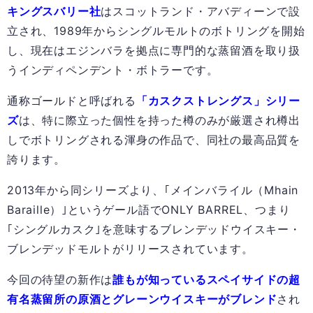
キングスバリー社
はスコットランド・アバディーンで設
立され、1989年からシングルモルトのボトリングを開始
し、現在はエジンバラを拠点に専門的な蒸留酒を取り扱
うインディペンデント・ボトラーです。
通称ゴールドと呼ばれる
「カスクストレングス」シリー
ズ
は、特に際立った個性を持った樽のみが厳選され樽出
しでボトリングされる渾身の作品で、同社の最高品質を
誇ります。
2013年から同シリーズより、｢メインバライル（Mhain
Baraille）｣というゲール語でONLY BARREL、つまり
｢シングルカスク｣を意味するブレンデッドウイスキー・
ブレンデッドモルトがリリースされています。
今回の待望の新作は
誰もが知っているスペイサイドの超
有名蒸留所の原酒とグレーンウイスキーがブレンド
され