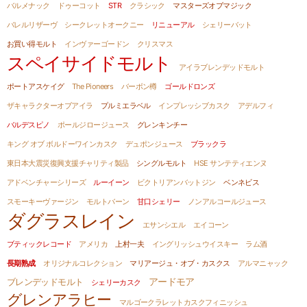
バルメナック
ドゥーコット
STR
クラシック
マスターズオブマジック
バレルリザーヴ
シークレットオークニー
リニューアル
シェリーバット
お買い得モルト
インヴァーゴードン
クリスマス
スペイサイドモルト
アイラブレンデッドモルト
ポートアスケイグ
The Pioneers
バーボン樽
ゴールドロンズ
ザキャラクターオブアイラ
プルミエラベル
インプレッシブカスク
アデルフィ
バルデスピノ
ポールジロージュース
グレンキンチー
キング オブ ボルドーワインカスク
デュポンジュース
ブラックラ
東日本大震災復興支援チャリティ製品
シングルモルト
HSE サンテティエンヌ
アドベンチャーシリーズ
ルーイーン
ビクトリアンバットジン
ベンネビス
スモーキーヴァージン
モルトバーン
甘口シェリー
ノンアルコールジュース
ダグラスレイン
エサンシエル
エイコーン
ブティックレコード
アメリカ
上村一夫
イングリッシュウイスキー
ラム酒
長期熟成
オリジナルコレクション
マリアージュ・オブ・カスクス
アルマニャック
アードモア
ブレンデッドモルト
シェリーカスク
グレンアラヒー
マルゴークラレットカスクフィニッシュ