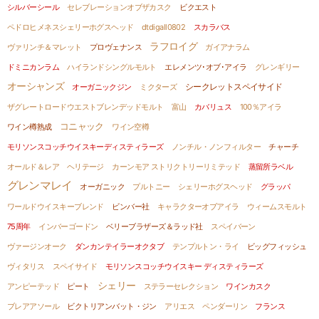
シルバーシール
セレブレーションオブザカスク
ビクエスト
ペドロヒメネスシェリーホグスヘッド
dtdigall0802
スカラバス
ラフロイグ
ヴァリンチ＆マレット
プロヴェナンス
ガイアナラム
ドミニカンラム
ハイランドシングルモルト
エレメンツ･オブ･アイラ
グレンギリー
オーシャンズ
オーガニックジン
ミクターズ
シークレットスペイサイド
ザグレートロードウエストブレンデッドモルト
富山
カバリュス
100％アイラ
コニャック
ワイン樽熟成
ワイン空樽
モリソンスコッチウイスキーディスティラーズ
ノンチル・ノンフィルター
チャーチ
オールド＆レア ヘリテージ
カーンモア ストリクトリーリミテッド
蒸留所ラベル
グレンマレイ
オーガニック
プルトニー
シェリーホグスヘッド
グラッパ
ワールドウイスキーブレンド
ビンバー社
キャラクターオブアイラ
ウィームスモルト
75周年
インバーゴードン
ベリーブラザーズ＆ラッド社
スペイバーン
ヴァージンオーク
ダンカンテイラーオクタブ
テンプルトン・ライ
ビッグフィッシュ
ヴィタリス
スペイサイド
モリソンスコッチウイスキー ディスティラーズ
シェリー
アンピーテッド
ピート
ステラーセレクション
ワインカスク
ブレアアソール
ビクトリアンバット・ジン
アリエス
ペンダーリン
フランス