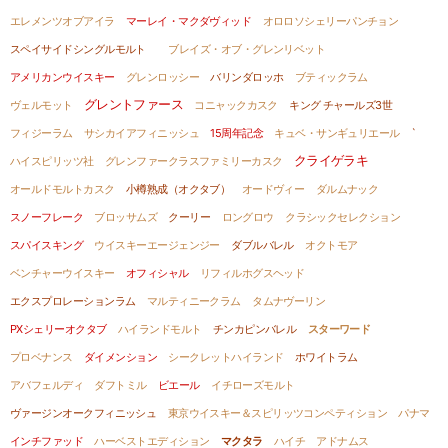
エレメンツオブアイラ
マーレイ・マクダヴィッド
オロロソシェリーパンチョン
スペイサイドシングルモルト
ブレイズ・オブ・グレンリベット
アメリカンウイスキー
グレンロッシー
バリンダロッホ
ブティックラム
グレントファース
ヴェルモット
コニャックカスク
キング チャールズ3世
フィジーラム
サシカイアフィニッシュ
15周年記念
キュベ・サンギュリエール
`
クライゲラキ
ハイスピリッツ社
グレンファークラスファミリーカスク
オールドモルトカスク
小樽熟成（オクタブ）
オードヴィー
ダルムナック
スノーフレーク
ブロッサムズ
クーリー
ロングロウ
クラシックセレクション
スパイスキング
ウイスキーエージェンジー
ダブルバレル
オクトモア
ベンチャーウイスキー
オフィシャル
リフィルホグスヘッド
エクスプロレーションラム
マルティニークラム
タムナヴーリン
PXシェリーオクタブ
ハイランドモルト
チンカピンバレル
スターワード
プロベナンス
ダイメンション
シークレットハイランド
ホワイトラム
アバフェルディ
ダフトミル
ビエール
イチローズモルト
ヴァージンオークフィニッシュ
東京ウイスキー＆スピリッツコンペティション
パナマ
インチファッド
ハーベストエディション
マクタラ
ハイチ
アドナムス