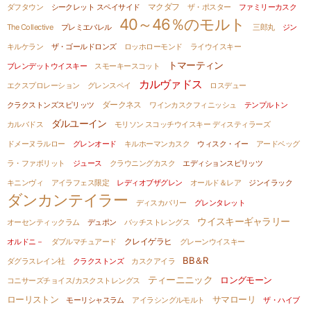
ダフタウン
シークレット スペイサイド
マクダフ
ザ・ポスター
ファミリーカスク
40～46％のモルト
The Collective
プレミエバレル
三郎丸
ジン
キルケラン
ザ・ゴールドロンズ
ロッホローモンド
ライウイスキー
トマーティン
ブレンデットウイスキー
スモーキースコット
カルヴァドス
エクスプロレーション
グレンスペイ
ロスデュー
クラクストンズスピリッツ
ダークネス
ワインカスクフィニッシュ
テンプルトン
ダルユーイン
カルバドス
モリソン スコッチウイスキー ディスティラーズ
ドメーヌラルロー
グレンオード
キルホーマンカスク
ウィスク・イー
アードベッグ
ラ・ファボリット
ジュース
クラウニングカスク
エディションスピリッツ
キニンヴィ
アイラフェス限定
レディオブザグレン
オールド＆レア
ジンイラック
ダンカンテイラー
ディスカバリー
グレンタレット
ウイスキーギャラリー
オーセンティックラム
デュポン
バッチストレングス
オルドニ－
ダブルマチュアード
クレイゲラヒ
グレーンウイスキー
BB＆R
ダグラスレイン社
クラクストンズ
カスクアイラ
ティーニニック
ロングモーン
コニサーズチョイス/カスクストレングス
ローリストン
サマローリ
モーリシャスラム
アイラシングルモルト
ザ・ハイブ