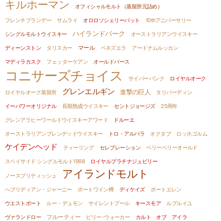
キルホーマン
オフィシャルモルト（蒸留所元詰め）
フレンチブランデー
サムライ
オロロソシェリーバット
10thアニバーサリー
ハイランドパーク
シングルモルトウイスキー
オーストラリアンウイスキー
ディーンストン
タリスカー
マール
ベネズエラ
アードナムルッカン
マディラカスク
フェッターケアン
オールドパース
コニサーズチョイス
サイバーパンク
ロイヤルオーク
グレンエルギン
進撃の巨人
ロイヤルオーク蒸留所
タリバーディン
イーパワーオリジナル
長期熟成ウイスキー
セントジョージズ
25周年
グレンアラヒーワールドウイスキーアワード
ドルーエ
オーストラリアンブレンデッドウイスキー
トロ・アルバラ
オクタブ
ロッホゴルム
ケイデンヘッド
ティーリング
セレブレーション
ベリーベリーオールド
スペイサイド シングルモルト1998
ロイヤルプラチナジュビリー
アイランドモルト
ノースブリティッシュ
へブリディアン・ジャーニー
ポートワイン樽
ディケイズ
ポートエレン
ウエストポート
ルー・デュモン
サイレントプール
キースモア
ルブルイユ
ヴァランドロー
フルーティー
ビリー･ウォーカー
カルト オブ アイラ