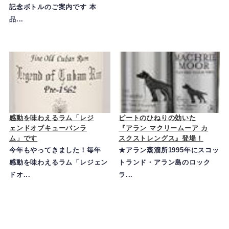
記念ボトルのご案内です 本
品...
感動を味わえるラム「レジ
ピートのひねりの効いた
ェンドオブキューバンラ
『アラン マクリームーア カ
ム」です
スクストレングス』登場！
今年もやってきました！毎年
★アラン蒸溜所1995年にスコッ
感動を味わえるラム「レジェン
トランド・アラン島のロック
ドオ...
ラ...