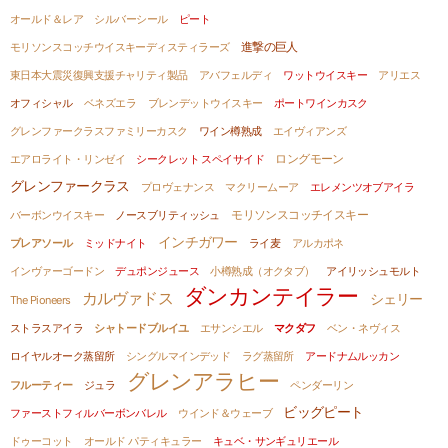
オールド＆レア
シルバーシール
ピート
進撃の巨人
モリソンスコッチウイスキーディスティラーズ
東日本大震災復興支援チャリティ製品
アバフェルディ
ワットウイスキー
アリエス
オフィシャル
ベネズエラ
ブレンデットウイスキー
ポートワインカスク
グレンファークラスファミリーカスク
ワイン樽熟成
エイヴィアンズ
ロングモーン
エアロライト・リンゼイ
シークレット スペイサイド
グレンファークラス
プロヴェナンス
マクリームーア
エレメンツオブアイラ
モリソンスコッチイスキー
バーボンウイスキー
ノースブリティッシュ
インチガワー
ブレアソール
ミッドナイト
ライ麦
アルカポネ
インヴァーゴードン
デュポンジュース
小樽熟成（オクタブ）
アイリッシュモルト
ダンカンテイラー
カルヴァドス
シェリー
The Pioneers
ストラスアイラ
シャトードブルイユ
エサンシエル
マクダフ
ベン・ネヴィス
ロイヤルオーク蒸留所
シングルマインデッド
ラグ蒸留所
アードナムルッカン
グレンアラヒー
フルーティー
ジュラ
ペンダーリン
ビッグピート
ファーストフィルバーボンバレル
ウインド＆ウェーブ
ドゥーコット
オールド パティキュラー
キュベ・サンギュリエール