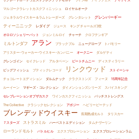
ザグレートロードウエストブレンデッドモルト
ワイン樽
アイラフェス
ディケイズ
マルゴークラレットカスクフィニッシュ
ロイヤルオーク
グレンバーギー
ジェネラルウイスキー＆ラムトレーダーズ
グレンタレット
ティーニニック
レダイグ
ジュース
キング チャールズ3世
オロロソシェリーバット
ジョンミルロイ
チャーチ
クロフテンギア
アラン
ミルトンダフ
ブラックブル
ニューグローブ
トバモリー
アリスター･ウォーカー･ウイスキー･カンパニー
オークニー
ダルゲティ
グレンゴイン
セイクレッド
アルタベーン
ピートチムニー
ディスティラリー
リンクウッド
ビッグフィッシュ
ブティックレコード
ストイーシャ
チョコレートエディション
ダルムナック
クラクストンズ
フィーヌ
15周年記念
ルーイーン
マギーズ・コレクション
ダイメンションズシリーズ
スパイスキング
セレブレーションオブザカスク
ワインカスクフィニッシュ
バッチストレングス
The Collective
クラシックセレクション
アポジー
ヘビリーピーテッド
ブレンデッドウイスキー
長期熟成モルト
タリスカー
ストラスミル
７スターズ
ハーベストエディション
タムナヴーリン
ローランドモルト
バトルヒル
エクスプロレーション
エクスプロレーションラム