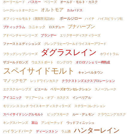
ホーリールード
バスカー
ベリーズ
オールド・モルト・カスク
オルトモア
シークレットオークニー
カルバドス
ポールジロー
オフィシャルモルト（蒸留所元詰め）
ハイチ
ハイスピリッツ社
ブナハーブン
コニャック
ブティックラム
ロスデュー
アドベンチャーシリーズ
ブランデー
エリクサーディスティラーズ
ファーストエディションズ
グレンアラヒーワールドウイスキーアワード
ダグラスレイン
フラッグシップシリーズ
ホワイトラム
ザゴールドロンズ
ウエストポート
ロングロウ
オロロソシェリー樽熟成
スペイサイドモルト
キャンベルタウン
マノックモア
レッドワインカスク
クラクストンズエクスプロレーション
エクスクルーシブズ
ビエール
ベリーズオウンセレクション
スノーフレーク
アイコニック
マリアージュ・オブ・カスクス
インペリアル
モリソン スコッチ ウイスキー ディスティラーズ
ステラーコレクション
スペイサイドシングルモルト
ビッグスモーク
ルー・デュモン
クラウニングカスク
キングスバーンズ
富山
アンピーテッド
ウッドフィニッシュ
ハンターレイン
ハイランドパーク
ディーンストン
ラム酒