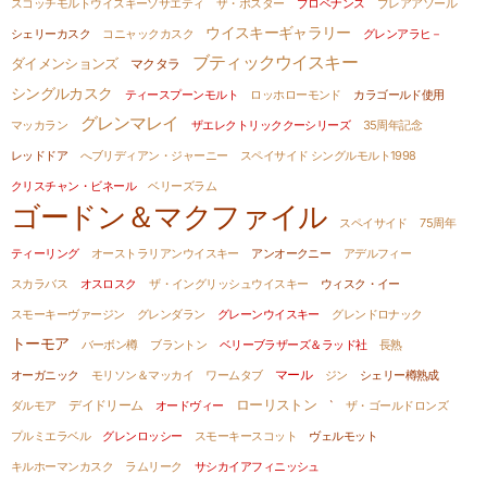
スコッチモルトウイスキーソサエティ
ザ・ポスター
プロベナンス
ブレアアソール
ウイスキーギャラリー
シェリーカスク
コニャックカスク
グレンアラヒ－
ブティックウイスキー
ダイメンションズ
マクタラ
シングルカスク
ティースプーンモルト
ロッホローモンド
カラゴールド使用
グレンマレイ
マッカラン
ザエレクトリッククーシリーズ
35周年記念
レッドドア
へブリディアン・ジャーニー
スペイサイド シングルモルト1998
クリスチャン・ビネール
ベリーズラム
ゴードン＆マクファイル
スペイサイド
75周年
ティーリング
オーストラリアンウイスキー
アンオークニー
アデルフィー
スカラバス
オスロスク
ザ・イングリッシュウイスキー
ウィスク・イー
スモーキーヴァージン
グレンダラン
グレーンウイスキー
グレンドロナック
トーモア
バーボン樽
ブラントン
ベリーブラザーズ＆ラッド社
長熟
オーガニック
モリソン＆マッカイ
ワームタブ
マール
ジン
シェリー樽熟成
ローリストン
ダルモア
デイドリーム
オードヴィー
`
ザ・ゴールドロンズ
プルミエラベル
グレンロッシー
スモーキースコット
ヴェルモット
キルホーマンカスク
ラムリーク
サシカイアフィニッシュ