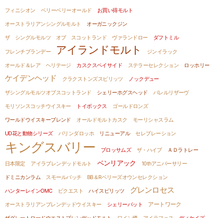
フィニシオン
ベリーベリーオールド
お買い得モルト
オーストラリアンシングルモルト
オーガニックジン
ザ シングルモルツ オブ スコットランド
ヴァランドロー
ダフトミル
アイランドモルト
フレンチブランデー
ジンイラック
オールド＆レア ヘリテージ
カスクスペイサイド
ステラーセレクション
ロッホリー
ケイデンヘッド
クラクストンズスピリッツ
ノックデュー
ザシングルモルツオブスコットランド
シェリーホグスヘッド
バレルリザーヴ
モリソンスコッチウイスキー
トイボックス
ゴールドロンズ
ワールドウイスキーブレンド
オールドモルトカスク
モーリシャスラム
UD花と動物シリーズ
バリンダロッホ
リニューアル
セレブレーション
キングスバリー
ブロッサムズ
ザ・ハイブ
ＡＤラトレー
ベンリアック
日本限定
アイラブレンデッドモルト
10thアニバーサリー
ドミニカンラム
スモールバッチ
BB＆Rベリーズオウンセレクション
グレンロセス
ハンターレインOMC
ビクエスト
ハイスピリッツ
オーストラリアンブレンデッドウイスキー
シェリーバット
アートワーク