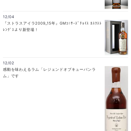
12/04
『ストラスアイラ2009_15年』GMｺﾆｻｰｽﾞﾁｮｲｽ ｶｽｸｽﾄ
ﾚﾝｸﾞｽより新登場！
12/02
感動を味わえるラム「レジェンドオブキューバンラ
ム」です