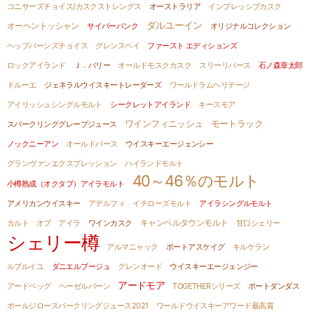
コニサーズチョイス/カスクストレングス
オーストラリア
インプレッシブカスク
ダルユーイン
オーヘントッシャン
サイバーパンク
オリジナルコレクション
ヘップバーンズチョイス
グレンスペイ
ファースト エディションズ
ロックアイランド
Ｊ．バリー
オールドモスクカスク
スリーリバース
石ノ森章太郎
ドルーエ
ジェネラルウイスキートレーダーズ
ワールドラムヘリテージ
アイリッシュシングルモルト
シークレットアイランド
キースモア
ワインフィニッシュ
モートラック
スパークリンググレープジュース
ノックニーアン
オールドパース
ウイスキーエージェンシー
グランヴァンエクスプレッション
ハイランドモルト
40～46％のモルト
小樽熟成（オクタブ）アイラモルト
アメリカンウイスキー
アデルフィ
イチローズモルト
アイラシングルモルト
カルト オブ アイラ
ワインカスク
キャンベルタウンモルト
甘口シェリー
シェリー樽
アルマニャック
ポートアスケイグ
キルケラン
ルブルイユ
ダニエルブージュ
グレンオード
ウイスキーエージェンジー
アードモア
アードベッグ
ヘーゼルバーン
TOGETHERシリーズ
ポートダンダス
ポールジロースパークリングジュース2021
ワールドウイスキーアワード最高賞