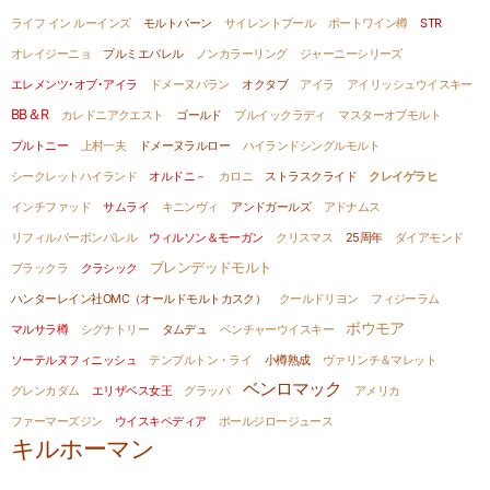
ライフ イン ルーインズ
モルトバーン
サイレントプール
ポートワイン樽
STR
オレイジーニョ
プルミエバレル
ノンカラーリング
ジャーニーシリーズ
エレメンツ･オブ･アイラ
ドメーヌパラン
オクタブ
アイラ
アイリッシュウイスキー
BB＆R
カレドニアクエスト
ゴールド
ブルイックラディ
マスターオブモルト
プルトニー
上村一夫
ドメーヌラルロー
ハイランドシングルモルト
シークレットハイランド
オルドニ－
カロニ
ストラスクライド
クレイゲラヒ
インチファッド
サムライ
キニンヴィ
アンドガールズ
アドナムス
リフィルバーボンバレル
ウィルソン＆モーガン
クリスマス
25周年
ダイアモンド
ブレンデッドモルト
ブラックラ
クラシック
ハンターレイン社OMC（オールドモルトカスク）
クールドリヨン
フィジーラム
ボウモア
マルサラ樽
シグナトリー
タムデュ
ベンチャーウイスキー
ソーテルヌフィニッシュ
テンプルトン・ライ
小樽熟成
ヴァリンチ＆マレット
ベンロマック
グレンカダム
エリザベス女王
グラッパ
アメリカ
ファーマーズジン
ウイスキペディア
ポールジロージュース
キルホーマン