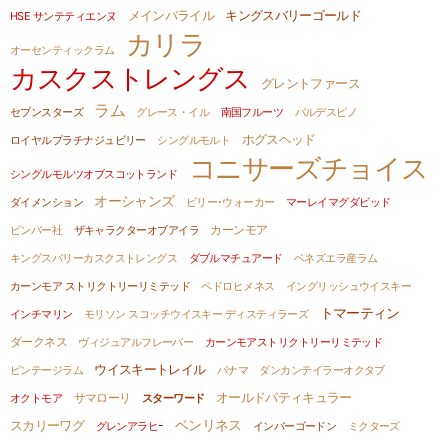
メインバライル
キングスバリーゴールド
HSE サンテティエンヌ
カリラ
オーセンティックラム
カスクストレングス
グレントファース
ラム
セブンスターズ
グレース・イル
南国フルーツ
バルデスピノ
ホグスヘッド
ロイヤルプラチナジュビリー
シングルモルト
コニサーズチョイス
シングルモルツオブスコットランド
オーシャンズ
ダイメンション
ビリー･ウォーカー
マーレイマグダビッド
ビンバー社
ザキャラクターオブアイラ
カーンモア
キングスバリーカスクストレングス
ダブルマチュアード
ベネズエラ産ラム
カーンモア ストリクトリーリミテッド
ペドロヒメネス
イングリッシュウイスキー
トマーティン
インチマリン
モリソン スコッチウイスキー ディスティラーズ
ダークネス
ヴィジュアルフレーバー
カーンモアストリクトリーリミテッド
ウイスキートレイル
ビンテージラム
パナマ
ダンカンテイラーオクタブ
オールドパティキュラー
サマローリ
オクトモア
スターワード
ベンリネス
スカリーワグ
グレンアラヒｰ
インバーゴードン
ミクターズ