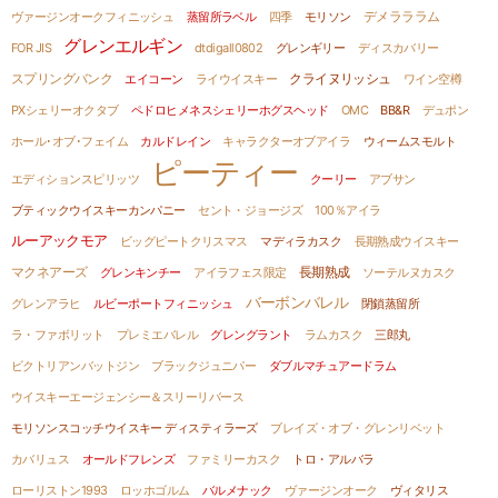
デメラララム
ヴァージンオークフィニッシュ
蒸留所ラベル
四季
モリソン
グレンエルギン
FOR JIS
dtdigall0802
グレンギリー
ディスカバリー
スプリングバンク
クライヌリッシュ
エイコーン
ライウイスキー
ワイン空樽
PXシェリーオクタブ
ペドロヒメネスシェリーホグスヘッド
OMC
BB&R
デュポン
ホール･オブ･フェイム
カルドレイン
キャラクターオブアイラ
ウィームスモルト
ピーティー
エディションスピリッツ
クーリー
アブサン
ブティックウイスキーカンパニー
セント・ジョージズ
100％アイラ
ルーアックモア
ビッグピートクリスマス
マディラカスク
長期熟成ウイスキー
マクネアーズ
グレンキンチー
アイラフェス限定
長期熟成
ソーテルヌカスク
バーボンバレル
グレンアラヒ
ルビーポートフィニッシュ
閉鎖蒸留所
ラ・ファボリット
プレミエバレル
グレングラント
ラムカスク
三郎丸
ビクトリアンバットジン
ブラックジュニパー
ダブルマチュアードラム
ウイスキーエージェンシー＆スリーリバース
モリソンスコッチウイスキー ディスティラーズ
ブレイズ・オブ・グレンリベット
カバリュス
オールドフレンズ
ファミリーカスク
トロ・アルバラ
ローリストン1993
ロッホゴルム
バルメナック
ヴァージンオーク
ヴィタリス