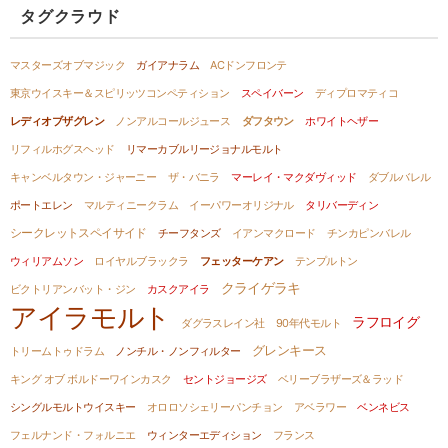
タグクラウド
マスターズオブマジック
ガイアナラム
ACドンフロンテ
東京ウイスキー＆スピリッツコンペティション
スペイバーン
ディプロマティコ
レディオブザグレン
ノンアルコールジュース
ダフタウン
ホワイトヘザー
リフィルホグスヘッド
リマーカブルリージョナルモルト
キャンベルタウン・ジャーニー
ザ・バニラ
マーレイ・マクダヴィッド
ダブルバレル
ポートエレン
マルティニークラム
イーパワーオリジナル
タリバーディン
シークレットスペイサイド
チーフタンズ
イアンマクロード
チンカピンバレル
ウィリアムソン
ロイヤルブラックラ
フェッターケアン
テンプルトン
クライゲラキ
ビクトリアンバット・ジン
カスクアイラ
アイラモルト
ラフロイグ
ダグラスレイン社
90年代モルト
グレンキース
トリームトゥドラム
ノンチル・ノンフィルター
キング オブ ボルドーワインカスク
セントジョージズ
ベリーブラザーズ＆ラッド
シングルモルトウイスキー
オロロソシェリーパンチョン
アベラワー
ベンネビス
フェルナンド・フォルニエ
ウィンターエディション
フランス