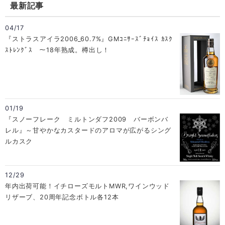
最新記事
04/17
『ストラスアイラ2006_60.7%』GMｺﾆｻｰｽﾞﾁｮｲｽ ｶｽｸ
ｽﾄﾚﾝｸﾞｽ ～18年熟成。樽出し！
01/19
『スノーフレーク ミルトンダフ2009 バーボンバ
レル』～甘やかなカスタードのアロマが広がるシング
ルカスク
12/29
年内出荷可能！イチローズモルトMWR,ワインウッド
リザーブ、20周年記念ボトル各12本