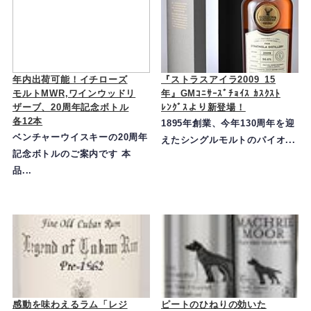
年内出荷可能！イチローズ
『ストラスアイラ2009_15
モルトMWR,ワインウッドリ
年』GMｺﾆｻｰｽﾞﾁｮｲｽ ｶｽｸｽﾄ
ザーブ、20周年記念ボトル
ﾚﾝｸﾞｽより新登場！
各12本
1895年創業、今年130周年を迎
ベンチャーウイスキーの20周年
えたシングルモルトのパイオ...
記念ボトルのご案内です 本
品...
感動を味わえるラム「レジ
ピートのひねりの効いた