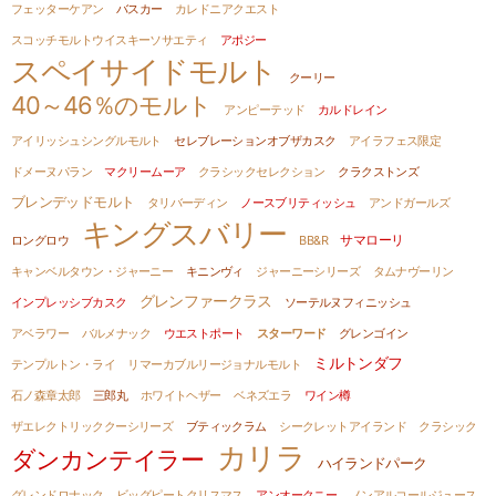
フェッターケアン
バスカー
カレドニアクエスト
スコッチモルトウイスキーソサエティ
アポジー
スペイサイドモルト
クーリー
40～46％のモルト
アンピーテッド
カルドレイン
アイリッシュシングルモルト
セレブレーションオブザカスク
アイラフェス限定
ドメーヌパラン
マクリームーア
クラシックセレクション
クラクストンズ
ブレンデッドモルト
タリバーディン
ノースブリティッシュ
アンドガールズ
キングスバリー
サマローリ
ロングロウ
BB&R
キャンベルタウン・ジャーニー
キニンヴィ
ジャーニーシリーズ
タムナヴーリン
グレンファークラス
インプレッシブカスク
ソーテルヌフィニッシュ
アベラワー
バルメナック
ウエストポート
スターワード
グレンゴイン
ミルトンダフ
テンプルトン・ライ
リマーカブルリージョナルモルト
石ノ森章太郎
三郎丸
ホワイトヘザー
ベネズエラ
ワイン樽
ザエレクトリッククーシリーズ
ブティックラム
シークレットアイランド
クラシック
カリラ
ダンカンテイラー
ハイランドパーク
グレンドロナック
ビッグピートクリスマス
アンオークニー
ノンアルコールジュース