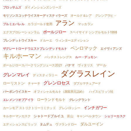
ブロッサムズ
ダイメンションズシリーズ
モリソンスコッチウイスキーディスティラーズ
オールド＆レア
グレンアラヒ－
アラン
プルミエバレル
カラゴールド使用
マッカラン
ポールジロー
エクスプロレーションラム
スペイサイド シングルモルト1998
ブレンデットウイスキー
ドルーエ
ウィンターエディション
ベンロマック
ザグレートロードウエストブレンデッドモルト
エイヴィアンズ
キルホーマン
バッチストレングス
ルー・デュモン
ポールジロースパークリングジュース2021
パナマ
ヴィタリス
マール
ダグラスレイン
グレンマレイ
ディスティラリー
グレンロセス
ローリストン
チャーチ
ダブルマチュアード
バーボンウイスキー
オフィシャルモルト（蒸留所元詰め）
ハイスピリッツ社
ローランドモルト
エレメンツオブアイラ
グレングラント
インチガワー
カーンモア ストリクトリーリミテッド
グレンロッシー
キルホーマンカスク
シャトードブルイユ
富山
キャンベルタウン
シェリーカスク
ダルユーイン
エディションスピリッツ
タムデュ
ヴァランドロー