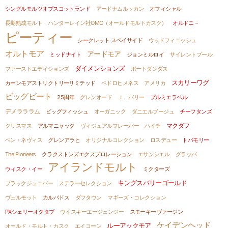
シングルモルツオブスコットランド
アードナムルッカン
オフィシャル
長期熟成モルト
ハンターレイン社OMC（オールドモルトカスク）
オルドニ－
ピーティー
シークレット スペイサイド
ウッドフィニッシュ
オルトモア
アードモア
ミッドナイト
ジョンミルロイ
サイレントプール
ダイメンションズ
ファーストエディションズ
ポートダンダス
スカリーワグ
カーンモアストリクトリーリミテッド
ペドロヒメネス
アメリカ
ビッグピート
25周年
グレンオード
Ｊ．バリー
プルミエラベル
デメラララム
ビッグフィッシュ
オーガニック
ダニエルブージュ
チーフタンズ
マクダフ
クリスマス
アルマニャック
ヴィジュアルフレーバー
ハイチ
ベン・ネヴィス
グレンアラヒ
オリジナルコレクション
ロスデュー
トバモリー
The Pioneers
クラクストンズエクスプロレーション
エサンシエル
グラッパ
アイランドモルト
ウィスク・イー
ミクターズ
キングスバリーゴールド
ブラックジュニパー
ステラーセレクション
ヴェルモット
カルバドス
ダフタウン
マギーズ・コレクション
PXシェリーオクタブ
ウイスキーエージェンジー
スモーキーヴァージン
ケイデンヘッド
ルーアックモア
オールド・モルト・カスク
エイコーン