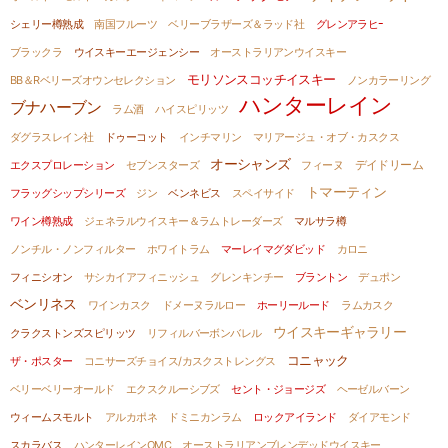
シェリー樽熟成
南国フルーツ
ベリーブラザーズ＆ラッド社
グレンアラヒｰ
ブラックラ
ウイスキーエージェンシー
オーストラリアンウイスキー
モリソンスコッチイスキー
BB＆Rベリーズオウンセレクション
ノンカラーリング
ハンターレイン
ブナハーブン
ラム酒
ハイスピリッツ
ダグラスレイン社
ドゥーコット
インチマリン
マリアージュ・オブ・カスクス
オーシャンズ
デイドリーム
エクスプロレーション
セブンスターズ
フィーヌ
トマーティン
フラッグシップシリーズ
ジン
ベンネビス
スペイサイド
ワイン樽熟成
ジェネラルウイスキー＆ラムトレーダーズ
マルサラ樽
ノンチル・ノンフィルター
ホワイトラム
マーレイマグダビッド
カロニ
フィニシオン
サシカイアフィニッシュ
グレンキンチー
ブラントン
デュポン
ベンリネス
ワインカスク
ドメーヌラルロー
ホーリールード
ラムカスク
ウイスキーギャラリー
クラクストンズスピリッツ
リフィルバーボンバレル
コニャック
ザ・ポスター
コニサーズチョイス/カスクストレングス
ベリーベリーオールド
エクスクルーシブズ
セント・ジョージズ
ヘーゼルバーン
ウィームスモルト
アルカポネ
ドミニカンラム
ロックアイランド
ダイアモンド
スカラバス
ハンターレインOMC
オーストラリアンブレンデッドウイスキー