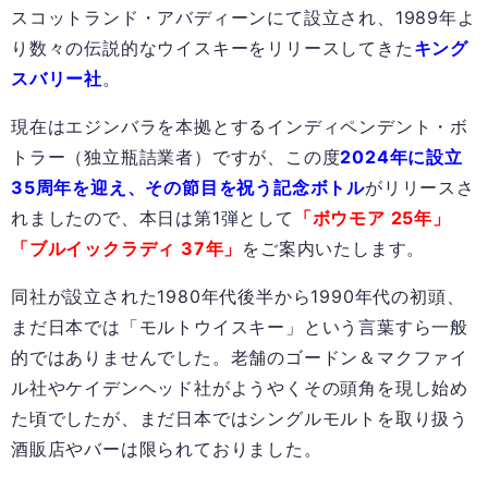
スコットランド・アバディーンにて設立され、1989年よ
り数々の伝説的なウイスキーをリリースしてきた
キング
スバリー社
。
現在はエジンバラを本拠とするインディペンデント・ボ
トラー（独立瓶詰業者）ですが、この度
2024年に設立
35周年を迎え、その節目を祝う記念ボトル
がリリースさ
れましたので、本日は第1弾として
「ボウモア 25年」
「ブルイックラディ 37年」
をご案内いたします。
同社が設立された1980年代後半から1990年代の初頭、
まだ日本では「モルトウイスキー」という言葉すら一般
的ではありませんでした。老舗のゴードン＆マクファイ
ル社やケイデンヘッド社がようやくその頭角を現し始め
た頃でしたが、まだ日本ではシングルモルトを取り扱う
酒販店やバーは限られておりました。