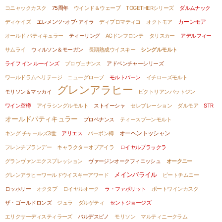
コニャックカスク
75周年
ウインド＆ウェーブ
TOGETHERシリーズ
ダルムナック
カーンモア
ディケイズ
エレメンツ･オブ･アイラ
ディプロマティコ
オクトモア
オールド パティキュラー
ティーリング
ACドンフロンテ
タリスカー
アデルフィー
サムライ
ウィルソン＆モーガン
長期熟成ウイスキー
シングルモルト
ライフ イン ルーインズ
プロヴェナンス
アドベンチャーシリーズ
ワールドラムヘリテージ
ニューグローブ
モルトバーン
イチローズモルト
グレンアラヒー
モリソン＆マッカイ
ビクトリアンバットジン
ワイン空樽
アイラシングルモルト
ストイーシャ
セレブレーション
ダルモア
STR
オールドパティキュラー
プロベナンス
ティースプーンモルト
オーヘントッシャン
キング チャールズ3世
アリエス
バーボン樽
フレンチブランデー
キャラクターオブアイラ
ロイヤルブラックラ
グランヴァンエクスプレッション
ヴァージンオークフィニッシュ
オークニー
メインバライル
グレンアラヒーワールドウイスキーアワード
ピートチムニー
ロッホリー
オクタブ
ロイヤルオーク
ラ・ファボリット
ポートワインカスク
ザ・ゴールドロンズ
ジュラ
ダルゲティ
セントジョージズ
エリクサーディスティラーズ
バルデスピノ
モリソン
マルティニークラム