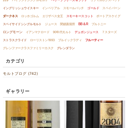
四季
ハイランドシングルモルト
ベリーブラザーズ＆ラッド
リフィルホグスヘッド
イングリッシュウイスキー
インペリアル
スモールバッチ
ゴールド
スペイバーン
ダークネス
ロッホゴルム
エリザベス女王
スモーキースコット
ポートアスケイグ
BB＆R
スペイサイドシングルモルト
ジュース
閉鎖蒸留所
プルトニー
ロングモーン
イアンマクロード
90年代モルト
デュポンジュース
７スターズ
ストラスクライド
ローリストン1993
ブルイックラディ
フルーティー
グレンファークラスファミリーカスク
グレンダラン
カテゴリ
モルトブログ (742)
ギャラリー