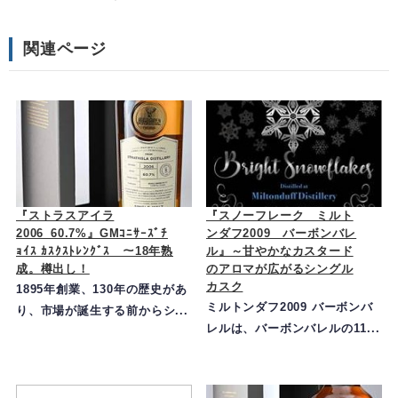
関連ページ
『ストラスアイラ
『スノーフレーク ミルト
2006_60.7%』GMｺﾆｻｰｽﾞﾁ
ンダフ2009 バーボンバレ
ｮｲｽ ｶｽｸｽﾄﾚﾝｸﾞｽ ～18年熟
ル』～甘やかなカスタード
成。樽出し！
のアロマが広がるシングル
カスク
1895年創業、130年の歴史があ
ミルトンダフ2009 バーボンバ
り、市場が誕生する前からシ...
レルは、バーボンバレルの11...