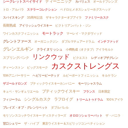
ティーニニック
シークレットスペイサイド
カバリュス
オールドフレンズ
トロ・アルバラ
ステラーコレクション
ペドロヒメネスシェリーホグスヘッド
スパイスキング
35周年記念
ザキャラクターオブアイラ
ファミリーカスク
長期熟成
アイリッシュウイスキー
ビクトリアンバット・ジン
モートラック
ワインカスクフィニッシュ
マーレイ・マクダヴィッド
グレントファース
オーガニックジン
ダブルマチュアードラム
インチファッド
グレンエルギン
クライヌリッシュ
小樽熟成（オクタブ）アイラモルト
リンクウッド
スプリングバンク
ビクエスト
レディオブザグレン
カスクストレングス
ディーンストン
ビッグスモーク
10thアニバーサリー
ヘビリーピーテッド
ルビーポートフィニッシュ
キルケラン
ザゴールドロンズ
ブティックウイスキーカンパニー
モーリシャスラム
ブティックウイスキー
キュベ・サンギュリエール
フランス
日本限定
シングルカスク
ラフロイグ
フィジーラム
トリームトゥドラム
100％アイラ
ブレイズ・オブ・グレンリベット
ダブルバレル
モリソンスコッチウイスキー ディスティラーズ
オロロソシェリーバット
ザ・バニラ
甘口シェリー
ザ・ハイブ
東京ウイスキー＆スピリッツコンペティション