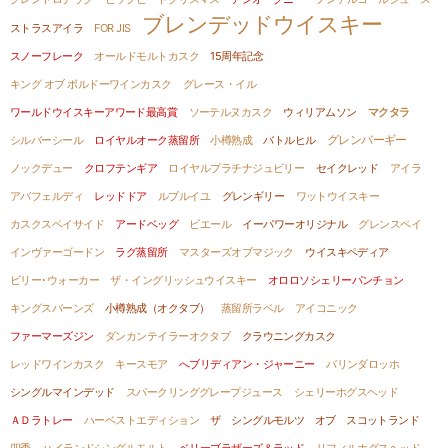
ブレンデッドウイスキー
ストラスアイラ
FOR JIS
スノーフレーク
オールドモルトカスク
15周年記念
キング オブ ボルドーワインカスク
グレース・イル
ワールドウイスキーアワード最高賞
ソーテルヌカスク
ウィリアムソン
マクタラ
グレンバーギー
シルバーシール
ロイヤルオーク蒸留所
小樽熟成
バトルヒル
ノックデュー
クロフテンギア
ロイヤルプラチナジュビリー
セイクレッド
アイラ
アバフェルディ
レッドドア
ルブルイユ
グレンギリー
ワットウイスキー
カスクスペイサイド
アードベッグ
ビエール
イーパワーオリジナル
グレンスペイ
インヴァーゴードン
ラグ蒸留所
マスターズオブマジック
ウイスキペディア
ビリー･ウォーカー
ザ・イングリッシュウイスキー
オロロソシェリーパンチョン
キングスバーンズ
小樽熟成（オクタブ）
蒸留所ラベル
アイコニック
ファーマーズジン
ダンカンテイラーオクタブ
クラウニングカスク
レッドワインカスク
キースモア
へブリディアン・ジャーニー
バリンダロッホ
シングルマインデッド
スパークリンググレープジュース
シェリーホグスヘッド
ＡＤラトレー
ハーベストエディション
ザ シングルモルツ オブ スコットランド