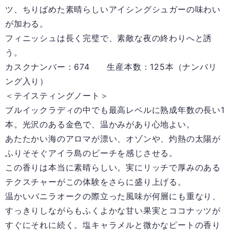
ツ、ちりばめた素晴らしいアイシングシュガーの味わい
が加わる。
フィニッシュは長く完璧で、素敵な夜の終わりへと誘
う。
カスクナンバー：674 生産本数：125本（ナンバリ
ング入り）
＜テイスティングノート＞
ブルイックラディの中でも最高レベルに熟成年数の長い1
本。光沢のある金色で、温かみがあり心地よい。
あたたかい海のアロマが漂い、オゾンや、灼熱の太陽が
ふりそそぐアイラ島のビーチを感じさせる。
この香りは本当に素晴らしい。実にリッチで厚みのある
テクスチャーがこの体験をさらに盛り上げる。
温かいバニラオークの際立った風味が何層にも重なり、
すっきりしながらもふくよかな甘い果実とココナッツが
すぐにそれに続く。塩キャラメルと微かなピートの香り