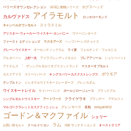
ホグスヘッド
ベリーズオウンセレクション
UD花と動物シリーズ
アイラモルト
カルヴァドス
ロッホローモンド
ストラスミル
キャンベルタウンモルト
アリスター･ウォーカー･ウイスキー･カンパニー
ヴァージンオーク
ファースト エディションズ
マクネアーズ
ヘップバーンズチョイス
グレーンウイスキー
オーセンティックラム
ライ麦
フェルナンド・フォルニエ
アルタベーン
上村一夫
アイラブレンデッドモルト
ブレアアソール
シェリーバット
アドナムス
`
ザシングルモルツオブスコットランド
マスターオブモルト
ボウモア
カスクアイラ
スリーリバース
キングスバリーカスクストレングス
テンプルトン
ジェネラルウイスキートレーダーズ
グレンカダム
ウイスキートレイル
サイバーパンク
ポールジロージュース
ブラックブル
クライゲラキ
シングルモルトウイスキー
アートワーク
ブランデー
アデルフィ
グレンキース
マルゴークラレットカスクフィニッシュ
長熟
dtdigall0802
ゴードン＆マクファイル
シェリー
ラム
お買い得モルト
クールドリヨン
HSE サンテティエンヌ
オーストラリア