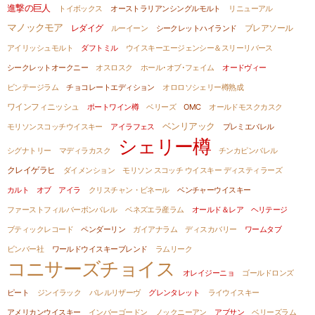
進撃の巨人
トイボックス
オーストラリアンシングルモルト
リニューアル
マノックモア
レダイグ
ルーイーン
シークレットハイランド
ブレアソール
アイリッシュモルト
ダフトミル
ウイスキーエージェンシー＆スリーリバース
シークレットオークニー
オスロスク
ホール･オブ･フェイム
オードヴィー
ビンテージラム
チョコレートエディション
オロロソシェリー樽熟成
ワインフィニッシュ
ポートワイン樽
ベリーズ
OMC
オールドモスクカスク
ベンリアック
モリソンスコッチウイスキー
アイラフェス
プレミエバレル
シェリー樽
シグナトリー
マディラカスク
チンカピンバレル
クレイゲラヒ
ダイメンション
モリソン スコッチ ウイスキー ディスティラーズ
カルト オブ アイラ
クリスチャン・ビネール
ベンチャーウイスキー
ファーストフィルバーボンバレル
ベネズエラ産ラム
オールド＆レア ヘリテージ
ブティックレコード
ペンダーリン
ガイアナラム
ディスカバリー
ワームタブ
ビンバー社
ワールドウイスキーブレンド
ラムリーク
コニサーズチョイス
オレイジーニョ
ゴールドロンズ
ピート
ジンイラック
バレルリザーヴ
グレンタレット
ライウイスキー
アメリカンウイスキー
インバーゴードン
ノックニーアン
アブサン
ベリーズラム