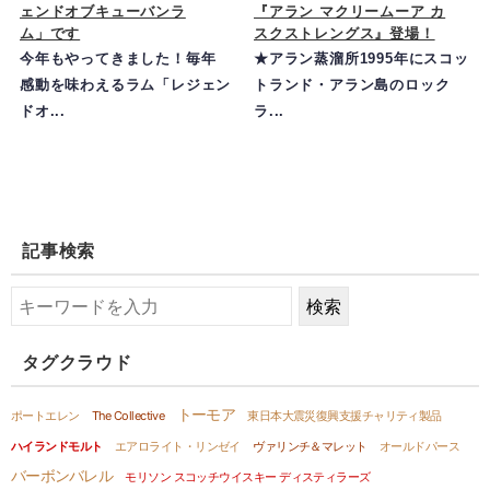
ェンドオブキューバンラ
『アラン マクリームーア カ
ム」です
スクストレングス』登場！
今年もやってきました！毎年
★アラン蒸溜所1995年にスコッ
感動を味わえるラム「レジェン
トランド・アラン島のロック
ドオ...
ラ...
記事検索
タグクラウド
トーモア
ポートエレン
The Collective
東日本大震災復興支援チャリティ製品
ハイランドモルト
エアロライト・リンゼイ
ヴァリンチ＆マレット
オールドパース
バーボンバレル
モリソン スコッチウイスキー ディスティラーズ