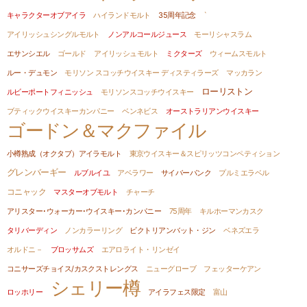
キャラクターオブアイラ
ハイランドモルト
35周年記念
`
アイリッシュシングルモルト
ノンアルコールジュース
モーリシャスラム
エサンシエル
ゴールド
アイリッシュモルト
ミクターズ
ウィームスモルト
ルー・デュモン
モリソン スコッチウイスキー ディスティラーズ
マッカラン
ローリストン
ルビーポートフィニッシュ
モリソンスコッチウイスキー
ブティックウイスキーカンパニー
ベンネビス
オーストラリアンウイスキー
ゴードン＆マクファイル
小樽熟成（オクタブ）アイラモルト
東京ウイスキー＆スピリッツコンペティション
グレンバーギー
ルブルイユ
アベラワー
サイバーパンク
プルミエラベル
コニャック
マスターオブモルト
チャーチ
アリスター･ウォーカー･ウイスキー･カンパニー
75周年
キルホーマンカスク
タリバーディン
ノンカラーリング
ビクトリアンバット・ジン
ベネズエラ
オルドニ－
ブロッサムズ
エアロライト・リンゼイ
コニサーズチョイス/カスクストレングス
ニューグローブ
フェッターケアン
シェリー樽
ロッホリー
アイラフェス限定
富山