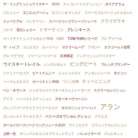
ザ・イングリッシュウイスキー
BB&R
チョコレートエディション
ガイアナラム
プルトニー
ダニエルブージュ
モリソン＆マッカイ
リマーカブルリージョナルモルト
クライゲラキ
インペリアル
インチマリン
スパークリンググレープジュース
トマーティン
グレンキース
パナマ
甘口シェリー
ブレアソール
スペイサイド シングルモルト1998
OMC
TOGETHERシリーズ
ザ・ハイブ
ラムカスク
ルーイーン
マクリームーア
アポジー
カラゴールド使用
クレイゲラヒ
ジャーニーシリーズ
日本限定
イングリッシュウイスキー
ビッグピート
ウイスキートレイル
シングルモルト
フレンチブランデー
ファミリーカスク
ピートチムニー
ジョンミルロイ
デュポンジュース
モリソン
ティーニニック
ソーテルヌカスク
ローリストン1993
ワイン空樽
ベン・ネヴィス
ジェネラルウイスキー＆ラムトレーダーズ
ステラーセレクション
アイラ
ハーベストエディション
スモーキーヴァージン
アラン
グレンファークラスファミリーカスク
オロロソシェリーバット
ダンカンテイラーオクタブ
ベリーズオウンセレクション
アリエス
ポールジロースパークリングジュース2021
ワインカスク
クラシックセレクション
上村一夫
ザシングルモルツオブスコットランド
バレルリザーヴ
ヴェルモット