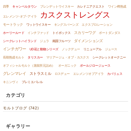
四季
キャンベルタウン
ブレンデットウイスキー
カレドニアクエスト
ワイン樽熟成
カスクストレングス
エレメンツ･オブ･アイラ
モートラック
ワットウイスキー
キングスバーンズ
エクスプロレーション
スカリーワグ
ホーリールード
インチファッド
トイボックス
ポートダンダス
ダイメンションズ
シークレットハイランド
ジュラ
南国フルーツ
インチガワー
UD花と動物シリーズ
ノックデュー
リニューアル
ジュース
長期熟成モルト
タリスカー
マリアージュ・オブ・カスクス
シークレットオークニー
オフィシャルモルト（蒸留所元詰め）
オーガニック
ポールジロージュース
グレンマレイ
ストラスミル
ロスデュー
エレメンツオブアイラ
カバリュス
キニンヴィ
プレミエバレル
カテゴリ
モルトブログ (742)
ギャラリー