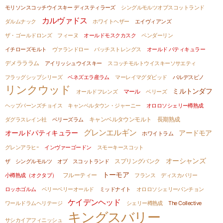
モリソンスコッチウイスキー ディスティラーズ
シングルモルツオブスコットランド
カルヴァドス
ダルムナック
ホワイトヘザー
エイヴィアンズ
ザ・ゴールドロンズ
フィーヌ
オールドモスクカスク
ペンダーリン
イチローズモルト
ヴァランドロー
バッチストレングス
オールド パティキュラー
デメラララム
アイリッシュウイスキー
スコッチモルトウイスキーソサエティ
フラッグシップシリーズ
ベネズエラ産ラム
マーレイマグダビッド
バルデスピノ
リンクウッド
ミルトンダフ
オールドフレンズ
マール
ベリーズ
ヘップバーンズチョイス
キャンベルタウン・ジャーニー
オロロソシェリー樽熟成
ダグラスレイン社
ベリーズラム
キャンベルタウンモルト
長期熟成
グレンエルギン
アードモア
オールドパティキュラー
ホワイトラム
グレンアラヒｰ
インヴァーゴードン
スモーキースコット
オーシャンズ
ザ シングルモルツ オブ スコットランド
スプリングバンク
トーモア
小樽熟成（オクタブ）
フルーティー
フランス
ディスカバリー
ロッホゴルム
ベリーベリーオールド
ミッドナイト
オロロソシェリーパンチョン
ケイデンヘッド
ワールドラムヘリテージ
シェリー樽熟成
The Collective
キングスバリー
サシカイアフィニッシュ