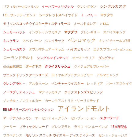
シングルカスク
リフィルバーボンバレル
イーパワーオリジナル
グレンダラン
HSE サンテティエンヌ
シークレットスペイサイド
Ｊ．バリー
マクタラ
モリソンスコッチウイスキーディスティラーズ
オールド＆レア
カロニ
シェリーバット
インプレッシブカスク
マクダフ
グレンギリー
スパイスキング
ベンロマック
キルケラン
スペイバーン
ジンイラック
キング チャールズ3世
シェリーカスク
ダブルマチュアードラム
ハイスピリッツ
エクスプロレーションラム
ローランドモルト
シングルマインデッド
オーストラリア
ダルゲティ
dtdigall0802
ダークネス
クライヌリッシュ
ヴィジュアルフレーバー
ザエレクトリッククーシリーズ
ロイヤルプラチナジュビリー
アルマニャック
グレンアラヒ－
アルタベーン
ベンチャーウイスキー
レッドドア
ポートアスケイグ
ノースブリティッシュ
マディラカスク
クラクストンズスピリッツ
ノンチル・ノンフィルター
カーンモアストリクトリーリミテッド
アイランドモルト
BB＆Rベリーズオウンセレクション
アードナムルッカン
オーセンティックラム
セレブレーション
スターワード
クーリー
ブティックレコード
グレンアラヒ
ライフ イン ルーインズ
15周年記念
プロベナンス
モリソン スコッチ ウイスキー ディスティラーズ
セント・ジョージズ