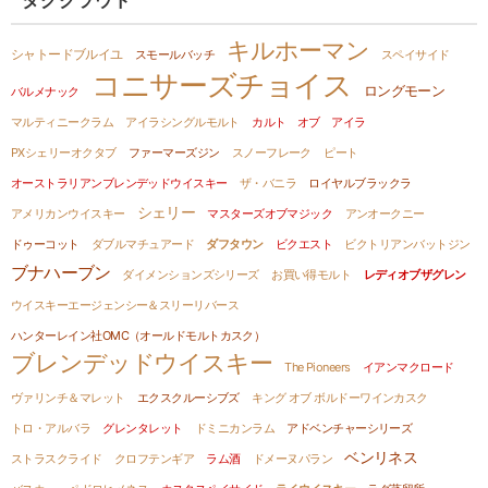
タグクラウド
キルホーマン
シャトードブルイユ
スモールバッチ
スペイサイド
コニサーズチョイス
ロングモーン
バルメナック
マルティニークラム
アイラシングルモルト
カルト オブ アイラ
PXシェリーオクタブ
ファーマーズジン
スノーフレーク
ピート
オーストラリアンブレンデッドウイスキー
ザ・バニラ
ロイヤルブラックラ
シェリー
アメリカンウイスキー
マスターズオブマジック
アンオークニー
ドゥーコット
ダブルマチュアード
ダフタウン
ビクエスト
ビクトリアンバットジン
ブナハーブン
ダイメンションズシリーズ
お買い得モルト
レディオブザグレン
ウイスキーエージェンシー＆スリーリバース
ハンターレイン社OMC（オールドモルトカスク）
ブレンデッドウイスキー
The Pioneers
イアンマクロード
ヴァリンチ＆マレット
エクスクルーシブズ
キング オブ ボルドーワインカスク
トロ・アルバラ
グレンタレット
ドミニカンラム
アドベンチャーシリーズ
ベンリネス
ストラスクライド
クロフテンギア
ラム酒
ドメーヌパラン