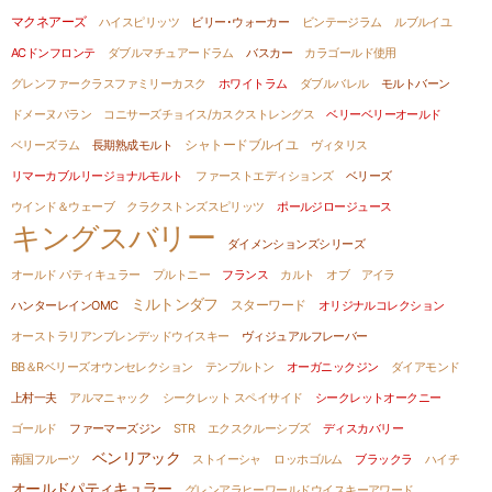
マクネアーズ
ハイスピリッツ
ビリー･ウォーカー
ビンテージラム
ルブルイユ
ACドンフロンテ
ダブルマチュアードラム
バスカー
カラゴールド使用
グレンファークラスファミリーカスク
ホワイトラム
ダブルバレル
モルトバーン
ドメーヌパラン
コニサーズチョイス/カスクストレングス
ベリーベリーオールド
ベリーズラム
長期熟成モルト
シャトードブルイユ
ヴィタリス
リマーカブルリージョナルモルト
ファーストエディションズ
ベリーズ
ウインド＆ウェーブ
クラクストンズスピリッツ
ポールジロージュース
キングスバリー
ダイメンションズシリーズ
オールド パティキュラー
プルトニー
フランス
カルト オブ アイラ
ミルトンダフ
ハンターレインOMC
スターワード
オリジナルコレクション
オーストラリアンブレンデッドウイスキー
ヴィジュアルフレーバー
BB＆Rベリーズオウンセレクション
テンプルトン
オーガニックジン
ダイアモンド
上村一夫
アルマニャック
シークレット スペイサイド
シークレットオークニー
ゴールド
ファーマーズジン
STR
エクスクルーシブズ
ディスカバリー
ベンリアック
南国フルーツ
ストイーシャ
ロッホゴルム
ブラックラ
ハイチ
オールドパティキュラー
グレンアラヒーワールドウイスキーアワード