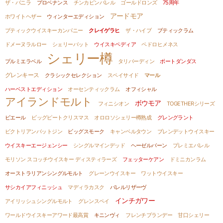
ザ・バニラ
プロベナンス
チンカピンバレル
ゴールドロンズ
75周年
アードモア
ホワイトヘザー
ウィンターエディション
ブティックウイスキーカンパニー
クレイゲラヒ
ザ・ハイブ
ブティックラム
ドメーヌラルロー
シェリーバット
ウイスキペディア
ペドロヒメネス
シェリー樽
プルミエラベル
タリバーディン
ポートダンダス
グレンキース
クラシックセレクション
スペイサイド
マール
ハーベストエディション
オーセンティックラム
オフィシャル
アイランドモルト
ボウモア
フィニシオン
TOGETHERシリーズ
ビエール
ビッグピートクリスマス
オロロソシェリー樽熟成
グレングラント
ビクトリアンバットジン
ビッグスモーク
キャンベルタウン
ブレンデットウイスキー
ウイスキーエージェンシー
シングルマインデッド
ヘーゼルバーン
プレミエバレル
モリソン スコッチウイスキー ディスティラーズ
フェッターケアン
ドミニカンラム
オーストラリアンシングルモルト
グレーンウイスキー
ワットウイスキー
サシカイアフィニッシュ
マディラカスク
バレルリザーヴ
インチガワー
アイリッシュシングルモルト
グレンスペイ
ワールドウイスキーアワード最高賞
キニンヴィ
フレンチブランデー
甘口シェリー