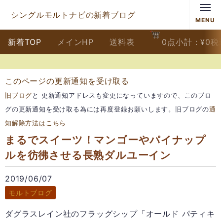
シングルモルトナビの新着ブログ
MENU
新着TOP
メインHP
送料表
0
点
小計：
¥
0
税
このページの更新通知を受け取る
旧ブログ
と 更新通知アドレスも変更になっていますので、このブロ
グの更新通知を受け取る為には再度登録お願いします。旧ブログの
通
知解除方法はこちら
まるでスイーツ！マンゴーやパイナップ
ルを彷彿させる長熟ダルユーイン
2019/06/07
モルトブログ
ダグラスレイン社のフラッグシップ「オールド パティキ