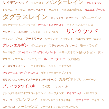
ハンターレイン
ケイデンヘッド
ラムカスク
グレンダラン
トリームトゥドラム
ホーリールード
サムライ
ベネズエラ産ラム
ダニエルブージュ
ダグラスレイン
ダルユーイン
キャラクターオブアイラ
エリクサーディスティラーズ
オールドモスクカスク
ライフ イン ルーインズ
リンクウッド
キング チャールズ3世
ノンチル・ノンフィルター
サイレントプール
アートワーク
シークレットアイランド
HSE サンテティエンヌ
グレンエルギン
モートラック
ダルムナック
フラッグシップシリーズ
キースモア
ブレイズ・オブ・グレンリベット
ベリーズオウンセレクション
ジン
シェリー
ルーアックモア
マスターオブモルト
ラグ蒸留所
ノースブリティッシュ
エクスプロレーション
アドナムス
マリアージュ・オブ・カスクス
ザキャラクターオブアイラ
カルヴァドス
モリソンスコッチウイスキーディスティラーズ
ルーイーン
ブティックウイスキー
ライ麦
エサンシエル
ザシングルモルツオブスコットランド
チーフタンズ
アイコニック
ベネズエラ
グレンマレイ
ジュース
モリソンスコッチウイスキー
オクトモア
エイコーン
オーシャンズ
スカラバス
ファーストフィルバーボンバレル