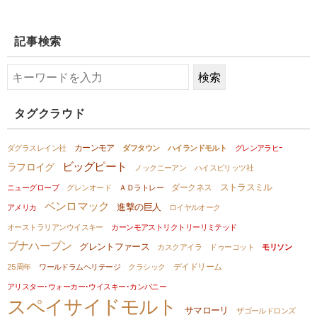
記事検索
タグクラウド
カーンモア
ダグラスレイン社
ダフタウン
ハイランドモルト
グレンアラヒｰ
ビッグピート
ラフロイグ
ノックニーアン
ハイスピリッツ社
ストラスミル
ダークネス
ニューグローブ
グレンオード
ＡＤラトレー
ベンロマック
進撃の巨人
アメリカ
ロイヤルオーク
オーストラリアンウイスキー
カーンモアストリクトリーリミテッド
ブナハーブン
グレントファース
カスクアイラ
ドゥーコット
モリソン
デイドリーム
25周年
ワールドラムヘリテージ
クラシック
アリスター･ウォーカー･ウイスキー･カンパニー
スペイサイドモルト
サマローリ
ザゴールドロンズ