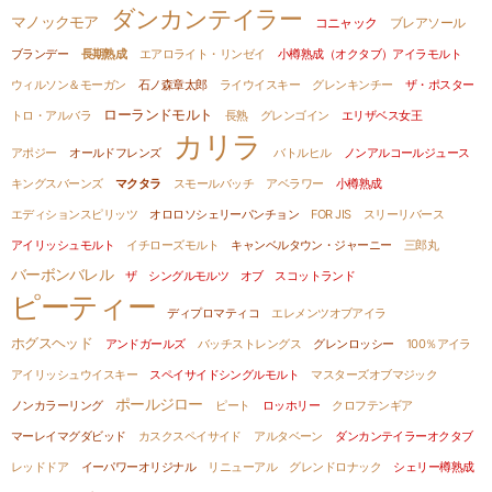
ダンカンテイラー
マノックモア
コニャック
ブレアソール
ブランデー
長期熟成
エアロライト・リンゼイ
小樽熟成（オクタブ）アイラモルト
ウィルソン＆モーガン
石ノ森章太郎
ライウイスキー
グレンキンチー
ザ・ポスター
ローランドモルト
トロ・アルバラ
長熟
グレンゴイン
エリザベス女王
カリラ
アポジー
オールドフレンズ
バトルヒル
ノンアルコールジュース
キングスバーンズ
マクタラ
スモールバッチ
アベラワー
小樽熟成
エディションスピリッツ
オロロソシェリーパンチョン
FOR JIS
スリーリバース
アイリッシュモルト
イチローズモルト
キャンベルタウン・ジャーニー
三郎丸
バーボンバレル
ザ シングルモルツ オブ スコットランド
ピーティー
ディプロマティコ
エレメンツオブアイラ
ホグスヘッド
アンドガールズ
バッチストレングス
グレンロッシー
100％アイラ
アイリッシュウイスキー
スペイサイドシングルモルト
マスターズオブマジック
ポールジロー
ノンカラーリング
ピート
ロッホリー
クロフテンギア
マーレイマグダビッド
カスクスペイサイド
アルタベーン
ダンカンテイラーオクタブ
レッドドア
イーパワーオリジナル
リニューアル
グレンドロナック
シェリー樽熟成