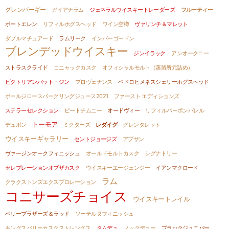
グレンバーギー
ガイアナラム
ジェネラルウイスキートレーダーズ
フルーティー
ポートエレン
リフィルホグスヘッド
ワイン空樽
ヴァリンチ＆マレット
ダブルマチュアード
ラムリーク
インバーゴードン
ブレンデッドウイスキー
ジンイラック
アンオークニー
ストラスクライド
コニャックカスク
オフィシャルモルト（蒸留所元詰め）
ビクトリアンバット・ジン
プロヴェナンス
ペドロヒメネスシェリーホグスヘッド
ポールジロースパークリングジュース2021
ファースト エディションズ
ステラーセレクション
ピートチムニー
オードヴィー
リフィルバーボンバレル
トーモア
デュポン
ミクターズ
レダイグ
グレンタレット
ウイスキーギャラリー
セントジョージズ
アブサン
ヴァージンオークフィニッシュ
オールドモルトカスク
シグナトリー
セレブレーションオブザカスク
ウイスキーエージェンジー
イアンマクロード
ラム
クラクストンズエクスプロレーション
コニサーズチョイス
ウイスキートレイル
ベリーブラザーズ＆ラッド
ソーテルヌフィニッシュ
キングスバリーカスクストレングス
タムデュ
ノックデュー
ブラックジュニパー