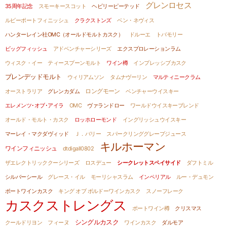
グレンロセス
35周年記念
スモーキースコット
ヘビリーピーテッド
ルビーポートフィニッシュ
クラクストンズ
ベン・ネヴィス
ハンターレイン社OMC（オールドモルトカスク）
ドルーエ
トバモリー
ビッグフィッシュ
アドベンチャーシリーズ
エクスプロレーションラム
ウィスク・イー
ティースプーンモルト
ワイン樽
インプレッシブカスク
ブレンデッドモルト
ウィリアムソン
タムナヴーリン
マルティニークラム
ロングモーン
オーストラリア
グレンカダム
ベンチャーウイスキー
エレメンツ･オブ･アイラ
OMC
ヴァランドロー
ワールドウイスキーブレンド
オールド・モルト・カスク
ロッホローモンド
イングリッシュウイスキー
マーレイ・マクダヴィッド
Ｊ．バリー
スパークリンググレープジュース
キルホーマン
ワインフィニッシュ
dtdigall0802
ザエレクトリッククーシリーズ
ロスデュー
シークレットスペイサイド
ダフトミル
シルバーシール
グレース・イル
モーリシャスラム
インペリアル
ルー・デュモン
ポートワインカスク
キング オブ ボルドーワインカスク
スノーフレーク
カスクストレングス
ポートワイン樽
クリスマス
シングルカスク
クールドリヨン
フィーヌ
ワインカスク
ダルモア