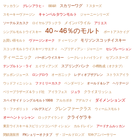
スカリーワグ
マッカラン
グレンアラヒ－
BB&R
７スターズ
キャンベルタウンモルト
スモーキーヴァージン
ジャーニーシリーズ
メインバライル
ソーテルヌカスク
ロイヤルブラックラ
アリエス
40～46％のモルト
シングルモルトウイスキー
ポートアスケイグ
モリソンスコッチイスキー
お買い得モルト
ヴァージンオーク
ティーリング
スコッチモルトウイスキーソサエティ
へブリディアン・ジャーニー
セレブレーション
ティーニニック
バーボンウイスキー
シークレットハイランド
セブンスターズ
スプリングバンク
テンプルトン・ライ
エイヴィアンズ
小樽熟成（オクタブ）
デュポンジュース
ロングロウ
オーガニック
レディオブザグレン
ストラスアイラ
ウッドフィニッシュ
ファミリーカスク
ペンダーリン
オールド＆レア ヘリテージ
ベリーブラザーズ＆ラッド社
アイラフェス
ジュラ
クライヌリッシュ
ダイメンションズ
スペイサイド シングルモルト1998
アルカポネ
アデルフィ
グレンファークラス
ラ・ファボリット
バルデスピノ
ウィームスモルト
クライゲラキ
オーヘントッシャン
ロックアイランド
東京ウイスキー＆スピリッツコンペティション
カルドレイン
アードナムルッカン
閉鎖蒸留所
PXシェリーオクタブ
ザ・ゴールドロンズ
10thアニバーサリー