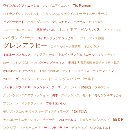
ワインカスクフィニッシュ
カレドニアクエスト
The Pioneers
ハイランドシングルモルト
モリソンスコッチウイスキー ディスティラーズ
アンピーテッド
バリンダロッホ
クリスチャン・ビネール
セイクレッド
オルトモア
ベンリネス
ステラーコレクション
蒸留所ラベル
フィジーラム
ハイランドパーク
ロイヤルプラチナジュビリー
アイラフェス限定
グレンアラヒー
ロイヤルオーク蒸留所
キルケラン
キルホーマンカスク
ブレアアソール
キュベ・サンギュリエール
ミッドナイト
ローリストン1993
ヘップバーンズチョイス
東日本大震災復興支援チャリティ製品
オロロソシェリーバット
The Collective
セント・ジョージズ
ディーンストン
キングスバリーゴールド
カロニ
ヴェルモット
ビンバー社
ジェネラルウイスキー＆ラムトレーダーズ
グラッパ
日本限定
ダルゲティ
グランヴァンエクスプレッション
四季
アイラシングルモルト
モリソン＆マッカイ
ブラントン
インチファッド
プルミエバレル
モリソン スコッチ ウイスキー ディスティラーズ
15周年記念
BB＆R
チョコレートエディション
チャーチ
ブロッサムズ
シェリーホグスヘッド
マクダフ
マクリームーア
ディスティラリー
ディケイズ
シングルモルト