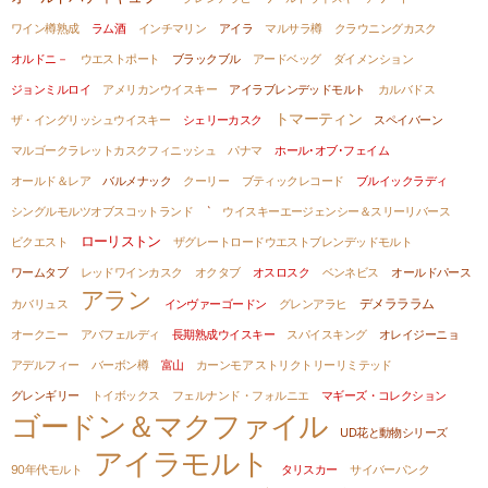
ワイン樽熟成
ラム酒
インチマリン
アイラ
マルサラ樽
クラウニングカスク
オルドニ－
ウエストポート
ブラックブル
アードベッグ
ダイメンション
ジョンミルロイ
アメリカンウイスキー
アイラブレンデッドモルト
カルバドス
トマーティン
ザ・イングリッシュウイスキー
シェリーカスク
スペイバーン
マルゴークラレットカスクフィニッシュ
パナマ
ホール･オブ･フェイム
オールド＆レア
バルメナック
クーリー
ブティックレコード
ブルイックラディ
シングルモルツオブスコットランド
`
ウイスキーエージェンシー＆スリーリバース
ローリストン
ビクエスト
ザグレートロードウエストブレンデッドモルト
ワームタブ
レッドワインカスク
オクタブ
オスロスク
ベンネビス
オールドパース
アラン
カバリュス
インヴァーゴードン
グレンアラヒ
デメラララム
オークニー
アバフェルディ
長期熟成ウイスキー
スパイスキング
オレイジーニョ
アデルフィー
バーボン樽
富山
カーンモア ストリクトリーリミテッド
グレンギリー
トイボックス
フェルナンド・フォルニエ
マギーズ・コレクション
ゴードン＆マクファイル
UD花と動物シリーズ
アイラモルト
90年代モルト
タリスカー
サイバーパンク