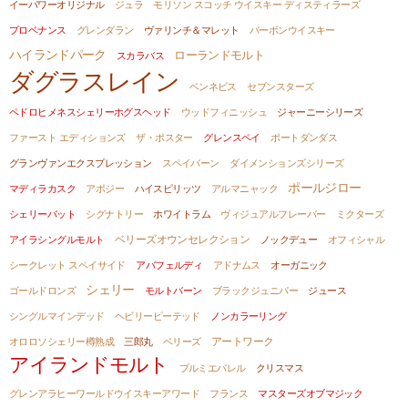
イーパワーオリジナル
ジュラ
モリソン スコッチ ウイスキー ディスティラーズ
プロベナンス
グレンダラン
ヴァリンチ＆マレット
バーボンウイスキー
ハイランドパーク
ローランドモルト
スカラバス
ダグラスレイン
ベンネビス
セブンスターズ
ペドロヒメネスシェリーホグスヘッド
ウッドフィニッシュ
ジャーニーシリーズ
ファースト エディションズ
ザ・ポスター
グレンスペイ
ポートダンダス
グランヴァンエクスプレッション
スペイバーン
ダイメンションズシリーズ
ポールジロー
マディラカスク
アポジー
ハイスピリッツ
アルマニャック
シェリーバット
シグナトリー
ホワイトラム
ヴィジュアルフレーバー
ミクターズ
アイラシングルモルト
ベリーズオウンセレクション
ノックデュー
オフィシャル
シークレット スペイサイド
アバフェルディ
アドナムス
オーガニック
シェリー
ゴールドロンズ
モルトバーン
ブラックジュニパー
ジュース
シングルマインデッド
ヘビリーピーテッド
ノンカラーリング
オロロソシェリー樽熟成
三郎丸
ベリーズ
アートワーク
アイランドモルト
プルミエバレル
クリスマス
グレンアラヒーワールドウイスキーアワード
フランス
マスターズオブマジック