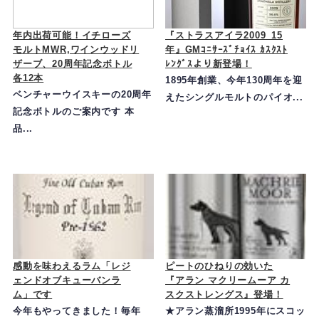
年内出荷可能！イチローズ
『ストラスアイラ2009_15
モルトMWR,ワインウッドリ
年』GMｺﾆｻｰｽﾞﾁｮｲｽ ｶｽｸｽﾄ
ザーブ、20周年記念ボトル
ﾚﾝｸﾞｽより新登場！
各12本
1895年創業、今年130周年を迎
ベンチャーウイスキーの20周年
えたシングルモルトのパイオ...
記念ボトルのご案内です 本
品...
感動を味わえるラム「レジ
ピートのひねりの効いた
ェンドオブキューバンラ
『アラン マクリームーア カ
ム」です
スクストレングス』登場！
今年もやってきました！毎年
★アラン蒸溜所1995年にスコッ