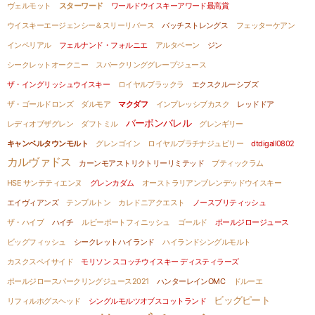
ヴェルモット
スターワード
ワールドウイスキーアワード最高賞
ウイスキーエージェンシー＆スリーリバース
バッチストレングス
フェッターケアン
インペリアル
フェルナンド・フォルニエ
アルタベーン
ジン
シークレットオークニー
スパークリンググレープジュース
ザ・イングリッシュウイスキー
ロイヤルブラックラ
エクスクルーシブズ
ザ・ゴールドロンズ
ダルモア
マクダフ
インプレッシブカスク
レッドドア
バーボンバレル
レディオブザグレン
ダフトミル
グレンギリー
キャンベルタウンモルト
グレンゴイン
ロイヤルプラチナジュビリー
dtdigall0802
カルヴァドス
カーンモアストリクトリーリミテッド
ブティックラム
HSE サンテティエンヌ
グレンカダム
オーストラリアンブレンデッドウイスキー
エイヴィアンズ
テンプルトン
カレドニアクエスト
ノースブリティッシュ
ザ・ハイブ
ハイチ
ルビーポートフィニッシュ
ゴールド
ポールジロージュース
ビッグフィッシュ
シークレットハイランド
ハイランドシングルモルト
カスクスペイサイド
モリソン スコッチウイスキー ディスティラーズ
ポールジロースパークリングジュース2021
ハンターレインOMC
ドルーエ
ビッグピート
リフィルホグスヘッド
シングルモルツオブスコットランド