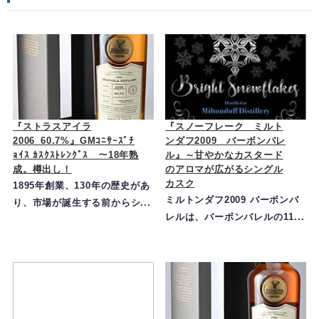
『ストラスアイラ
『スノーフレーク ミルト
2006_60.7%』GMｺﾆｻｰｽﾞﾁ
ンダフ2009 バーボンバレ
ｮｲｽ ｶｽｸｽﾄﾚﾝｸﾞｽ ～18年熟
ル』～甘やかなカスタード
成。樽出し！
のアロマが広がるシングル
カスク
1895年創業、130年の歴史があ
ミルトンダフ2009 バーボンバ
り、市場が誕生する前からシ...
レルは、バーボンバレルの11...