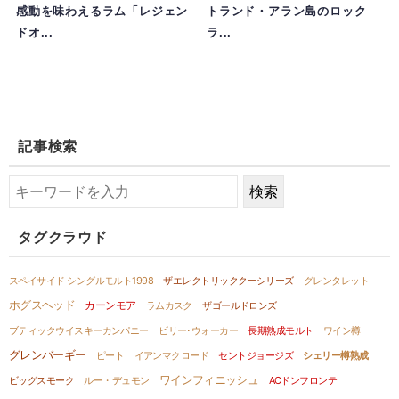
感動を味わえるラム「レジェン
トランド・アラン島のロック
ドオ...
ラ...
記事検索
タグクラウド
スペイサイド シングルモルト1998
ザエレクトリッククーシリーズ
グレンタレット
ホグスヘッド
カーンモア
ラムカスク
ザゴールドロンズ
ブティックウイスキーカンパニー
ビリー･ウォーカー
長期熟成モルト
ワイン樽
グレンバーギー
ピート
イアンマクロード
セントジョージズ
シェリー樽熟成
ワインフィニッシュ
ビッグスモーク
ルー・デュモン
ACドンフロンテ