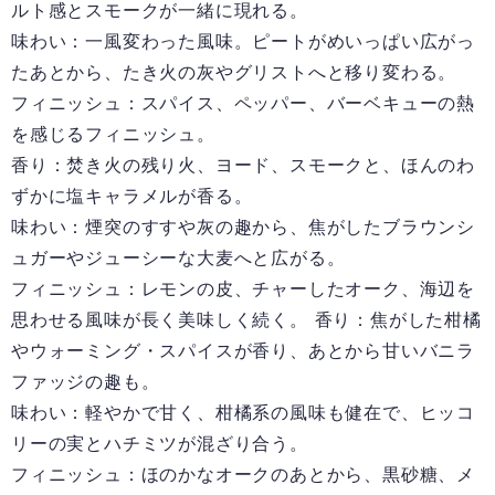
ルト感とスモークが一緒に現れる。
味わい：一風変わった風味。ピートがめいっぱい広がっ
たあとから、たき火の灰やグリストへと移り変わる。
フィニッシュ：スパイス、ペッパー、バーベキューの熱
を感じるフィニッシュ。
香り：焚き火の残り火、ヨード、スモークと、ほんのわ
ずかに塩キャラメルが香る。
味わい：煙突のすすや灰の趣から、焦がしたブラウンシ
ュガーやジューシーな大麦へと広がる。
フィニッシュ：レモンの皮、チャーしたオーク、海辺を
思わせる風味が長く美味しく続く。 香り：焦がした柑橘
やウォーミング・スパイスが香り、あとから甘いバニラ
ファッジの趣も。
味わい：軽やかで甘く、柑橘系の風味も健在で、ヒッコ
リーの実とハチミツが混ざり合う。
フィニッシュ：ほのかなオークのあとから、黒砂糖、メ