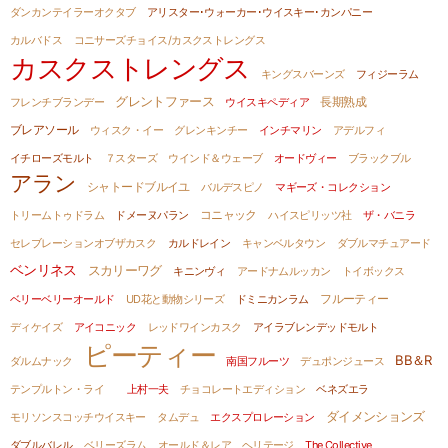
ダンカンテイラーオクタブ
アリスター･ウォーカー･ウイスキー･カンパニー
カルバドス
コニサーズチョイス/カスクストレングス
カスクストレングス
キングスバーンズ
フィジーラム
グレントファース
フレンチブランデー
ウイスキペディア
長期熟成
ブレアソール
ウィスク・イー
グレンキンチー
インチマリン
アデルフィ
イチローズモルト
７スターズ
ウインド＆ウェーブ
オードヴィー
ブラックブル
アラン
シャトードブルイユ
バルデスピノ
マギーズ・コレクション
コニャック
トリームトゥドラム
ドメーヌパラン
ハイスピリッツ社
ザ・バニラ
セレブレーションオブザカスク
カルドレイン
キャンベルタウン
ダブルマチュアード
ベンリネス
スカリーワグ
キニンヴィ
アードナムルッカン
トイボックス
ベリーベリーオールド
UD花と動物シリーズ
ドミニカンラム
フルーティー
ディケイズ
アイコニック
レッドワインカスク
アイラブレンデッドモルト
ピーティー
BB＆R
ダルムナック
南国フルーツ
デュポンジュース
テンプルトン・ライ
上村一夫
チョコレートエディション
ベネズエラ
ダイメンションズ
モリソンスコッチウイスキー
タムデュ
エクスプロレーション
ダブルバレル
ベリーズラム
オールド＆レア ヘリテージ
The Collective