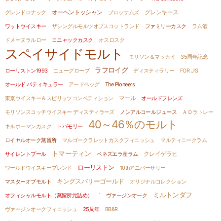
グレンキース
グレンドロナック
オーヘントッシャン
ブロッサムズ
ワットウイスキー
ザシングルモルツオブスコットランド
ファミリーカスク
ラム酒
ドメーヌラルロー
コニャックカスク
オスロスク
スペイサイドモルト
モリソン＆マッカイ
35周年記念
ラフロイグ
ローリストン1993
ニューグローブ
ディスティラリー
FOR JIS
オールド パティキュラー
アードベッグ
The Pioneers
東京ウイスキー＆スピリッツコンペティション
マール
オールドフレンズ
モリソンスコッチウイスキー ディスティラーズ
ノンアルコールジュース
ＡＤラトレー
40～46％のモルト
キルホーマンカスク
トバモリー
ロイヤルオーク蒸留所
マルゴークラレットカスクフィニッシュ
マルティニークラム
トマーティン
サイレントプール
ベネズエラ産ラム
クレイゲラヒ
ローリストン
ワールドウイスキーブレンド
10thアニバーサリー
キングスバリーゴールド
マスターオブモルト
オリジナルコレクション
ミルトンダフ
オフィシャルモルト（蒸留所元詰め）
`
ヴァージンオーク
ヴァージンオークフィニッシュ
25周年
BB&R