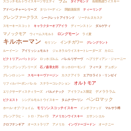
ラム
スコッチモルトウイスキーソサエティ
ダイアモンド
長期熟成ウイスキー
アドベンチャーシリーズ
タリバーディン
閉鎖蒸留所
ティーリング
グレンファークラス
シークレットアイランド
ソーテルヌカスク
スモーキースコット
キャラクターオブアイラ
ディーンストン
ダルゲティ
マノックモア
ロングモーン
ウィームスモルト
ライ麦
キルホーマン
インチガワー
モリソン
グレングラント
ルーイーン
アイリッシュモルト
ジェネラルウイスキートレーダーズ
カロニ
ビクトリアンバットジン
ロッホゴルム
バレルリザーヴ
へブリディアン・ジャーニー
フラッグシップシリーズ
石ノ森章太郎
ロッホローモンド
フィーヌ
デュポン
グレンロッシー
スモーキーヴァージン
カスクアイラ
エアロライト・リンゼイ
オルトモア
リフィルバーボンバレル
ステラーコレクション
デメラララム
エリクサーディスティラーズ
バルメナック
アイラフェス限定
ベンロマック
ビクエスト
シングルモルトウイスキー
タムナヴーリン
モリソンスコッチイスキー
ホール･オブ･フェイム
インチファッド
マルサラ樽
グレンアラヒ－
トロ・アルバラ
アメリカンウイスキー
エサンシエル
クロフテンギア
オーストラリア
アメリカ
インヴァーゴードン
オークニー