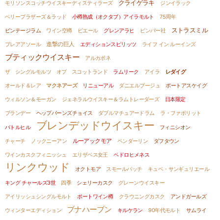
クライゲラキ
モリソンスコッチウイスキーディスティラーズ
ジンイラック
ベリーブラザーズ＆ラッド
小樽熟成（オクタブ）アイラモルト
75周年
ストラスミル
ビンテージラム
ワイン空樽
ビエール
グレンアラヒ
ビンバー社
進撃の巨人
ブレアアソール
エディションスピリッツ
ライフ イン ルーインズ
ブティックウイスキー
アルカポネ
ザ シングルモルツ オブ スコットランド
ラムリーク
アイラ
レダイグ
オールド＆レア
マクネアーズ
リニューアル
ダニエルブージュ
ポートアスケイグ
ウィルソン＆モーガン
ジェネラルウイスキー＆ラムトレーダーズ
日本限定
ブランデー
ヘップバーンズチョイス
ダブルマチュアードラム
ラ・ファボリット
ブレンデッドウイスキー
バトルヒル
フィニシオン
ルーアックモア
チャーチ
ノックニーアン
ペンダーリン
ダフタウン
ワインカスクフィニッシュ
エリザベス女王
ペドロヒメネス
リンクウッド
オクトモア
スモールバッチ
キュベ・サンギュリエール
キング チャールズ3世
四季
シェリーカスク
グレーンウイスキー
アイリッシュシングルモルト
ポートワイン樽
クラウニングカスク
アンドガールズ
ブナハーブン
ウィンターエディション
キルケラン
90年代モルト
サムライ