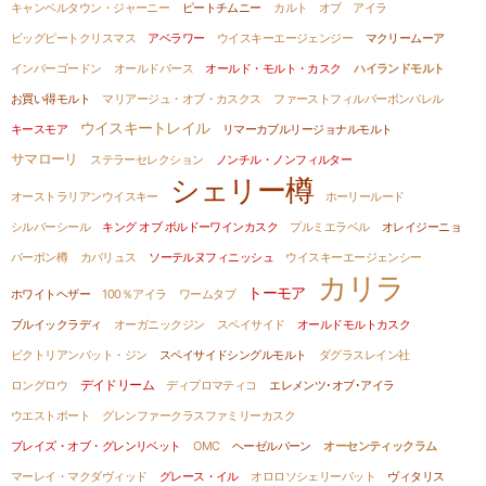
キャンベルタウン・ジャーニー
ピートチムニー
カルト オブ アイラ
ビッグピートクリスマス
アベラワー
ウイスキーエージェンジー
マクリームーア
インバーゴードン
オールドパース
オールド・モルト・カスク
ハイランドモルト
お買い得モルト
マリアージュ・オブ・カスクス
ファーストフィルバーボンバレル
ウイスキートレイル
キースモア
リマーカブルリージョナルモルト
サマローリ
ステラーセレクション
ノンチル・ノンフィルター
シェリー樽
オーストラリアンウイスキー
ホーリールード
シルバーシール
キング オブ ボルドーワインカスク
プルミエラベル
オレイジーニョ
バーボン樽
カバリュス
ソーテルヌフィニッシュ
ウイスキーエージェンシー
カリラ
トーモア
ホワイトヘザー
100％アイラ
ワームタブ
ブルイックラディ
オーガニックジン
スペイサイド
オールドモルトカスク
ビクトリアンバット・ジン
スペイサイドシングルモルト
ダグラスレイン社
デイドリーム
ロングロウ
ディプロマティコ
エレメンツ･オブ･アイラ
ウエストポート
グレンファークラスファミリーカスク
ブレイズ・オブ・グレンリベット
OMC
ヘーゼルバーン
オーセンティックラム
マーレイ・マクダヴィッド
グレース・イル
オロロソシェリーバット
ヴィタリス