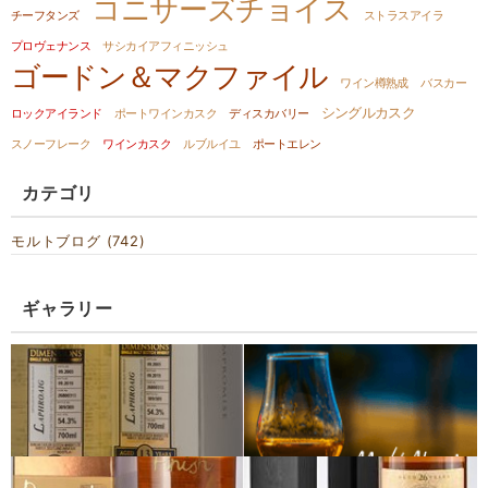
コニサーズチョイス
チーフタンズ
ストラスアイラ
プロヴェナンス
サシカイアフィニッシュ
ゴードン＆マクファイル
ワイン樽熟成
バスカー
シングルカスク
ロックアイランド
ポートワインカスク
ディスカバリー
スノーフレーク
ワインカスク
ルブルイユ
ポートエレン
カテゴリ
モルトブログ (742)
ギャラリー