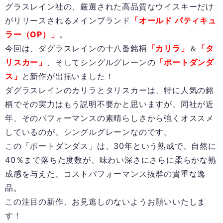
グラスレイン社の、厳選された高品質なウイスキーだけ
がリリースされるメインブランド
「オールド パティキュ
ラー（OP）」
。
今回は、ダグラスレインの十八番銘柄
「カリラ」
＆
「タ
リスカー」
、そしてシングルグレーンの
「ポートダンダ
ス」
と新作が出揃いました！
ダグラスレインのカリラとタリスカーは、特に人気の銘
柄でその実力はもう説明不要かと思いますが、同社が近
年、そのパフォーマンスの素晴らしさから強くオススメ
しているのが、シングルグレーンなのです。
この「ポートダンダス」は、30年という熟成で、自然に
40％まで落ちた度数が、味わい深さにさらに柔らかな熟
成感を与えた、コストパフォーマンス抜群の貴重な逸
品。
この注目の新作、お見逃しのないようお願いいたしま
す！