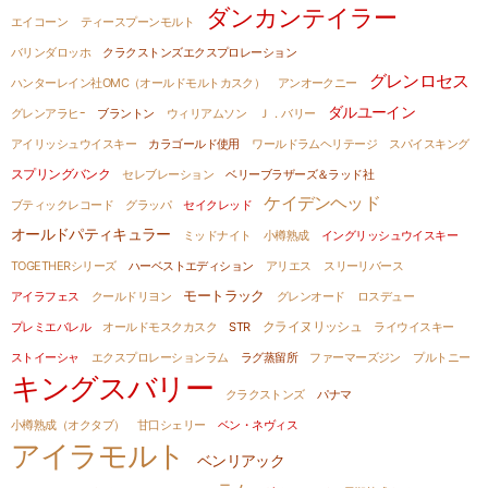
ダンカンテイラー
エイコーン
ティースプーンモルト
バリンダロッホ
クラクストンズエクスプロレーション
グレンロセス
ハンターレイン社OMC（オールドモルトカスク）
アンオークニー
ダルユーイン
グレンアラヒｰ
ブラントン
ウィリアムソン
Ｊ．バリー
アイリッシュウイスキー
カラゴールド使用
ワールドラムヘリテージ
スパイスキング
スプリングバンク
セレブレーション
ベリーブラザーズ＆ラッド社
ケイデンヘッド
ブティックレコード
グラッパ
セイクレッド
オールドパティキュラー
ミッドナイト
小樽熟成
イングリッシュウイスキー
TOGETHERシリーズ
ハーベストエディション
アリエス
スリーリバース
モートラック
アイラフェス
クールドリヨン
グレンオード
ロスデュー
クライヌリッシュ
プレミエバレル
オールドモスクカスク
STR
ライウイスキー
ストイーシャ
エクスプロレーションラム
ラグ蒸留所
ファーマーズジン
プルトニー
キングスバリー
クラクストンズ
パナマ
小樽熟成（オクタブ）
甘口シェリー
ベン・ネヴィス
アイラモルト
ベンリアック