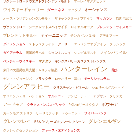
ザグレートロードウエストブレンデッドモルト
マーレイマグダビッド
ウイスキーギャラリー
オーシャンズ
ダークネス
オクタブ
オーストラリアンシングルモルト
ザキャラクターオブアイラ
マッカラン
15周年記念
ヴァランドロー
シークレットスペイサイド
ロイヤルオーク
ブレンデットウイスキー
ティーニニック
ブレンデッドモルト
チンカピンバレル
アデルフィー
ダイメンション
ストラスクライド
クーリー
エレメンツオブアイラ
クラシック
メインバライル
ガイアナラム
蒸留所ラベル
ジョンミルロイ
シングルモルト
ベンチャーウイスキー
マクタラ
キングスバリーカスクストレングス
ハンターレイン
東日本大震災復興支援チャリティ製品
長熟
セント・ジョージズ
ブラックラ
ロッホリー
富山
モーリシャスラム
グレンアラヒー
クリスチャン・ビネール
シェリーホグスヘッド
オロロソシェリーパンチョン
オルドニ－
アンピーテッド
アブサン
タリスカー
アードモア
ボウモア
クラクストンズスピリッツ
PXシェリーオクタブ
カーンモア ストリクトリーリミテッド
ドゥーコット
サイバーパンク
グレンマレイ
グレンエルギン
BB＆Rベリーズオウンセレクション
クラシックセレクション
ファーストエディションズ