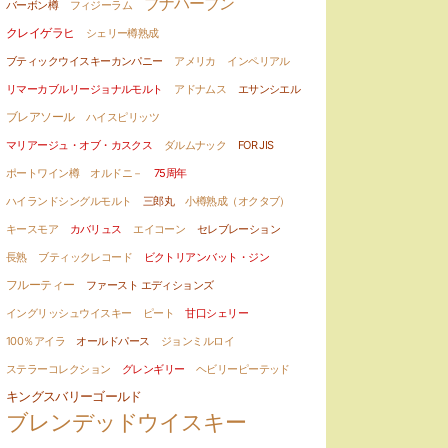
ブナハーブン
バーボン樽
フィジーラム
クレイゲラヒ
シェリー樽熟成
ブティックウイスキーカンパニー
アメリカ
インペリアル
リマーカブルリージョナルモルト
アドナムス
エサンシエル
ブレアソール
ハイスピリッツ
マリアージュ・オブ・カスクス
ダルムナック
FOR JIS
ポートワイン樽
オルドニ－
75周年
ハイランドシングルモルト
三郎丸
小樽熟成（オクタブ）
キースモア
カバリュス
エイコーン
セレブレーション
長熟
ブティックレコード
ビクトリアンバット・ジン
フルーティー
ファースト エディションズ
イングリッシュウイスキー
ピート
甘口シェリー
100％アイラ
オールドパース
ジョンミルロイ
ステラーコレクション
グレンギリー
ヘビリーピーテッド
キングスバリーゴールド
ブレンデッドウイスキー