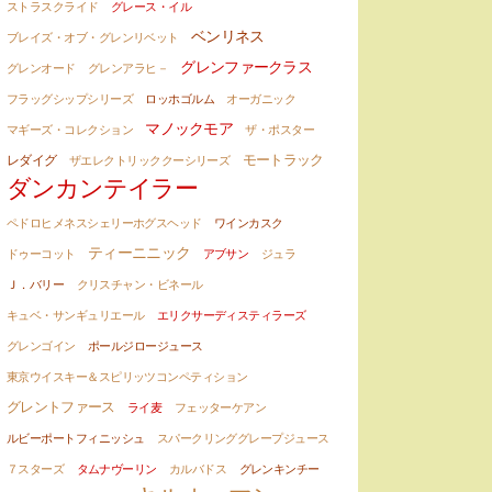
ストラスクライド
グレース・イル
ベンリネス
ブレイズ・オブ・グレンリベット
グレンファークラス
グレンオード
グレンアラヒ－
フラッグシップシリーズ
ロッホゴルム
オーガニック
マノックモア
マギーズ・コレクション
ザ・ポスター
モートラック
レダイグ
ザエレクトリッククーシリーズ
ダンカンテイラー
ペドロヒメネスシェリーホグスヘッド
ワインカスク
ティーニニック
ドゥーコット
アブサン
ジュラ
Ｊ．バリー
クリスチャン・ビネール
キュベ・サンギュリエール
エリクサーディスティラーズ
グレンゴイン
ポールジロージュース
東京ウイスキー＆スピリッツコンペティション
グレントファース
ライ麦
フェッターケアン
ルビーポートフィニッシュ
スパークリンググレープジュース
７スターズ
タムナヴーリン
カルバドス
グレンキンチー