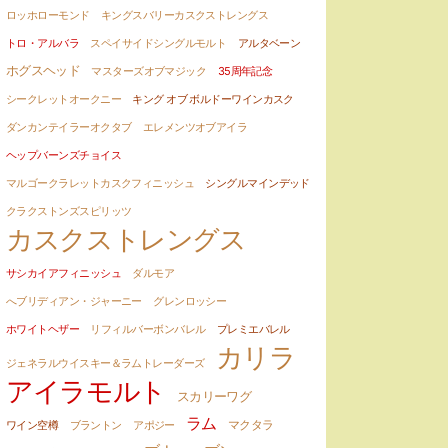
ロッホローモンド
キングスバリーカスクストレングス
トロ・アルバラ
スペイサイドシングルモルト
アルタベーン
ホグスヘッド
マスターズオブマジック
35周年記念
シークレットオークニー
キング オブ ボルドーワインカスク
ダンカンテイラーオクタブ
エレメンツオブアイラ
ヘップバーンズチョイス
マルゴークラレットカスクフィニッシュ
シングルマインデッド
クラクストンズスピリッツ
カスクストレングス
サシカイアフィニッシュ
ダルモア
へブリディアン・ジャーニー
グレンロッシー
ホワイトヘザー
リフィルバーボンバレル
プレミエバレル
カリラ
ジェネラルウイスキー＆ラムトレーダーズ
アイラモルト
スカリーワグ
ラム
マクタラ
ワイン空樽
ブラントン
アポジー