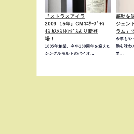
『ストラスアイラ
感動を
2009_15年』GMｺﾆｻｰｽﾞﾁｮ
ジェン
ｲｽ ｶｽｸｽﾄﾚﾝｸﾞｽより新登
ラム」
場！
今年もや
動を味わ
1895年創業、今年130周年を迎えた
オ...
シングルモルトのパイオ...