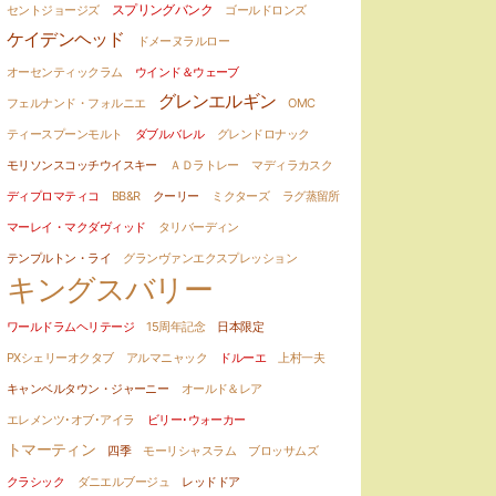
スプリングバンク
セントジョージズ
ゴールドロンズ
ケイデンヘッド
ドメーヌラルロー
オーセンティックラム
ウインド＆ウェーブ
グレンエルギン
フェルナンド・フォルニエ
OMC
ティースプーンモルト
ダブルバレル
グレンドロナック
モリソンスコッチウイスキー
ＡＤラトレー
マディラカスク
ディプロマティコ
BB&R
クーリー
ミクターズ
ラグ蒸留所
マーレイ・マクダヴィッド
タリバーディン
テンプルトン・ライ
グランヴァンエクスプレッション
キングスバリー
ワールドラムヘリテージ
15周年記念
日本限定
PXシェリーオクタブ
アルマニャック
ドルーエ
上村一夫
キャンベルタウン・ジャーニー
オールド＆レア
エレメンツ･オブ･アイラ
ビリー･ウォーカー
トマーティン
四季
モーリシャスラム
ブロッサムズ
クラシック
ダニエルブージュ
レッドドア