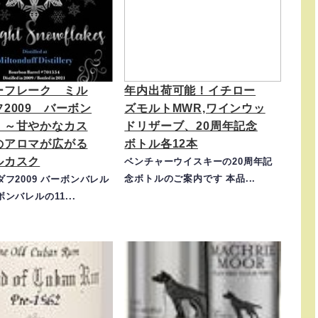
ーフレーク ミル
年内出荷可能！イチロー
2009 バーボン
ズモルトMWR,ワインウッ
』～甘やかなカス
ドリザーブ、20周年記念
のアロマが広がる
ボトル各12本
ルカスク
ベンチャーウイスキーの20周年記
念ボトルのご案内です 本品...
フ2009 バーボンバレル
ンバレルの11...