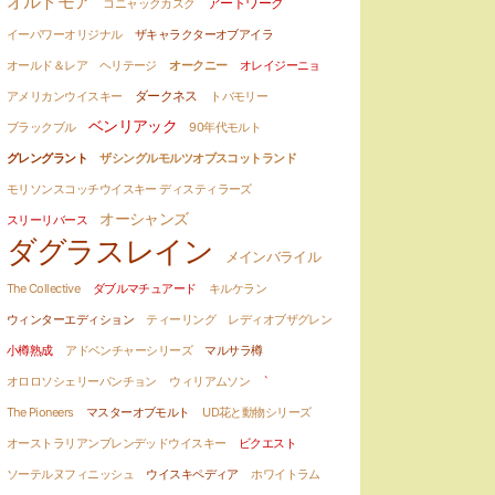
オルトモア
アートワーク
コニャックカスク
イーパワーオリジナル
ザキャラクターオブアイラ
オールド＆レア ヘリテージ
オークニー
オレイジーニョ
ダークネス
アメリカンウイスキー
トバモリー
ベンリアック
ブラックブル
90年代モルト
グレングラント
ザシングルモルツオブスコットランド
モリソンスコッチウイスキー ディスティラーズ
オーシャンズ
スリーリバース
ダグラスレイン
メインバライル
The Collective
ダブルマチュアード
キルケラン
ウィンターエディション
ティーリング
レディオブザグレン
小樽熟成
アドベンチャーシリーズ
マルサラ樽
オロロソシェリーパンチョン
ウィリアムソン
`
The Pioneers
マスターオブモルト
UD花と動物シリーズ
オーストラリアンブレンデッドウイスキー
ビクエスト
ソーテルヌフィニッシュ
ウイスキペディア
ホワイトラム