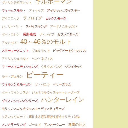
キルホーマン
ヴァリンチ＆マレット
ウィームスモルト
ディケイズ
アイリッシュウイスキー
ラフロイグ
アイコニック
ビッグスモーク
シェリーバット
スパイスキング
アードナムルッカン
ポートエレン
長期熟成
ザ・ハイブ
セブンスターズ
40～46％のモルト
アルカポネ
スモーキースコット
ヴェルモット
ビッグピートクリスマス
アイリッシュモルト
ベン・ネヴィス
ファーストエディションズ
クラクストンズ
ジンイラック
ピーティー
ルー・デュモン
ウィルソン＆モーガン
ザ・バニラ
ベリーズラム
ポートワインカスク
ジェネラルウイスキートレーダーズ
ハンターレイン
ダイメンションズシリーズ
モリソンスコッチウイスキーディスティラーズ
イアンマクロード
東日本大震災復興支援チャリティ製品
進撃の巨人
ノンカラーリング
ゴールド
アンオークニー