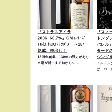
『ストラスアイラ
『スノ
2006_60.7%』GMｺﾆｻｰｽﾞ
トンダフ
ﾁｮｲｽ ｶｽｸｽﾄﾚﾝｸﾞｽ ～18年
バレル
熟成。樽出し！
タード
シング
1895年創業、130年の歴史があり、
市場が誕生する前からシ...
ミルトンダ
は、バーボ