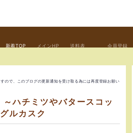
新着TOP
メインHP
送料表
会員登録
ますので、このブログの更新通知を受け取る為には再度登録お願い
6 ～ハチミツやバタースコッ
ングルカスク