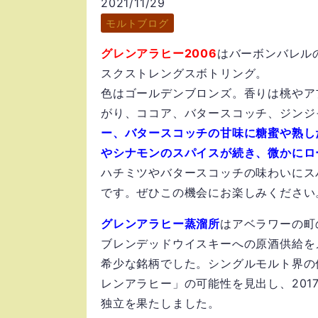
2021/11/29
モルトブログ
グレンアラヒー2006
はバーボンバレル
スクストレングスボトリング。
色はゴールデンブロンズ。香りは桃やア
がり、ココア、バタースコッチ、ジンジ
ー、バタースコッチの甘味に糖蜜や熟し
やシナモンのスパイスが続き、微かにロ
ハチミツやバタースコッチの味わいにス
です。ぜひこの機会にお楽しみください
グレンアラヒー蒸溜所
はアベラワーの町
ブレンデッドウイスキーへの原酒供給を
希少な銘柄でした。シングルモルト界の
レンアラヒー」の可能性を見出し、201
独立を果たしました。