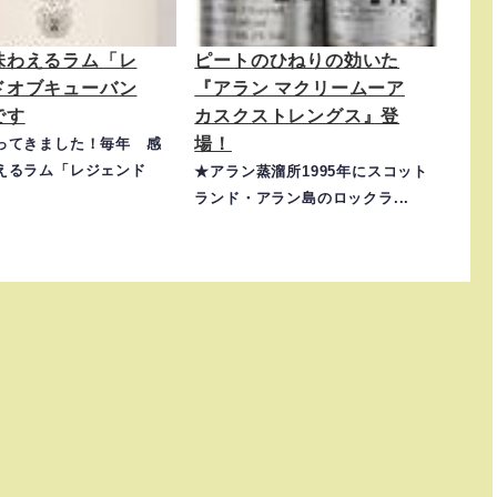
味わえるラム「レ
ピートのひねりの効いた
ドオブキューバン
『アラン マクリームーア
です
カスクストレングス』登
場！
ってきました！毎年 感
えるラム「レジェンド
★アラン蒸溜所1995年にスコット
ランド・アラン島のロックラ...