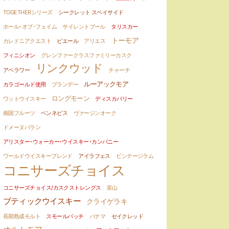
TOGETHERシリーズ
シークレット スペイサイド
ホール･オブ･フェイム
サイレントプール
タリスカー
トーモア
カレドニアクエスト
ビエール
アリエス
フィニシオン
グレンファークラスファミリーカスク
リンクウッド
アベラワー
チャーチ
ルーアックモア
カラゴールド使用
ブランデー
ロングモーン
ワットウイスキー
ディスカバリー
南国フルーツ
ベンネビス
ヴァージンオーク
ドメーヌパラン
アリスター･ウォーカー･ウイスキー･カンパニー
ワールドウイスキーブレンド
アイラフェス
ビンテージラム
コニサーズチョイス
コニサーズチョイス/カスクストレングス
富山
ブティックウイスキー
クライゲラキ
長期熟成モルト
スモールバッチ
パナマ
セイクレッド