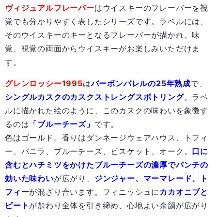
ヴィジュアルフレーバー
はウイスキーのフレーバーを視
覚でも分かりやすく表したシリーズです。ラベルには、
そのウイスキーのキーとなるフレーバーが描かれ、味
覚、視覚の両面からウイスキーがお楽しみいただけま
す。
グレンロッシー1995
は
バーボンバレルの25年熟成
で、
シングルカスクのカスクストレングスボトリング
。ラベ
ルに描かれた絵のように、このカスクの味わいを象徴す
るのは
「ブルーチーズ」
です。
色はゴールド。香りはダンネージウェアハウス、トフィ
ー、バニラ、ブルーチーズ、ビスケット、オーク。
口に
含むとハチミツをかけたブルーチーズの濃厚でパンチの
効いた味わい
が広がり、
ジンジャー、マーマレード、ト
フィー
が混ざり合います。フィニッシュに
カカオニブと
ピート
が加わり全体を引き締め、心地よい余韻が広がり