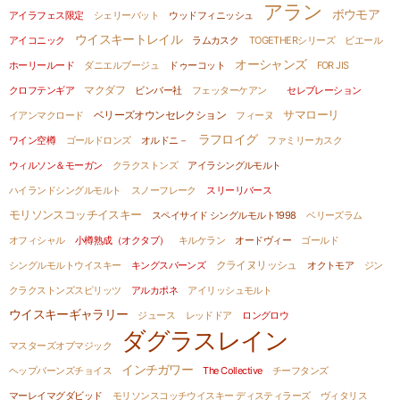
アラン
ボウモア
アイラフェス限定
シェリーバット
ウッドフィニッシュ
ウイスキートレイル
アイコニック
ラムカスク
TOGETHERシリーズ
ビエール
オーシャンズ
ホーリールード
ダニエルブージュ
ドゥーコット
FOR JIS
マクダフ
クロフテンギア
ビンバー社
フェッターケアン
セレブレーション
ベリーズオウンセレクション
サマローリ
イアンマクロード
フィーヌ
ラフロイグ
ワイン空樽
ゴールドロンズ
オルドニ－
ファミリーカスク
ウィルソン＆モーガン
クラクストンズ
アイラシングルモルト
ハイランドシングルモルト
スノーフレーク
スリーリバース
モリソンスコッチイスキー
スペイサイド シングルモルト1998
ベリーズラム
オフィシャル
小樽熟成（オクタブ）
キルケラン
オードヴィー
ゴールド
クライヌリッシュ
シングルモルトウイスキー
キングスバーンズ
オクトモア
ジン
クラクストンズスピリッツ
アルカポネ
アイリッシュモルト
ウイスキーギャラリー
ジュース
レッドドア
ロングロウ
ダグラスレイン
マスターズオブマジック
インチガワー
ヘップバーンズチョイス
The Collective
チーフタンズ
マーレイマグダビッド
モリソンスコッチウイスキー ディスティラーズ
ヴィタリス