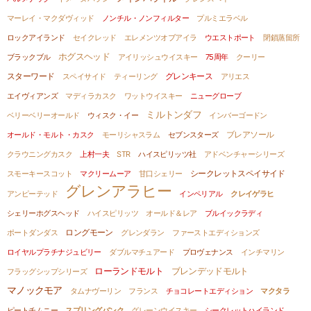
マーレイ・マクダヴィッド
ノンチル・ノンフィルター
プルミエラベル
ロックアイランド
セイクレッド
エレメンツオブアイラ
ウエストポート
閉鎖蒸留所
ホグスヘッド
ブラックブル
アイリッシュウイスキー
75周年
クーリー
グレンキース
スターワード
スペイサイド
ティーリング
アリエス
エイヴィアンズ
マディラカスク
ワットウイスキー
ニューグローブ
ミルトンダフ
ベリーベリーオールド
ウィスク・イー
インバーゴードン
オールド・モルト・カスク
モーリシャスラム
セブンスターズ
ブレアソール
クラウニングカスク
上村一夫
STR
ハイスピリッツ社
アドベンチャーシリーズ
スモーキースコット
マクリームーア
甘口シェリー
シークレットスペイサイド
グレンアラヒー
アンピーテッド
インペリアル
クレイゲラヒ
シェリーホグスヘッド
ハイスピリッツ
オールド＆レア
ブルイックラディ
ロングモーン
ポートダンダス
グレンダラン
ファーストエディションズ
ロイヤルプラチナジュビリー
ダブルマチュアード
プロヴェナンス
インチマリン
ローランドモルト
ブレンデッドモルト
フラッグシップシリーズ
マノックモア
タムナヴーリン
フランス
チョコレートエディション
マクタラ
ピートチムニー
スプリングバンク
グレーンウイスキー
シークレットハイランド