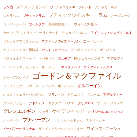
ダイメンションズ
ラム酒
ワールドウイスキーブレンド
アンドガールズ
ブティックウイスキー
ラム
スカラバス
ブティックラム
オーガニック
シルバーシール
ワームタブ
長期熟成モルト
ウィームスモルト
カーンモア ストリクトリーリミテッド
チンカピンバレル
アイリッシュシングルモルト
サシカイアフィニッシュ
ブティックウイスキーカンパニー
ピート
オロロソシェリー樽熟成
セントジョージズ
デュポンジュース
ザ・バニラ
リフィルホグスヘッド
トバモリー
ダルモア
PXシェリーオクタブ
アデルフィ
ハーベストエディション
キースモア
キングスバリーカスクストレングス
ゴードン＆マクファイル
ポートアスケイグ
ダルユーイン
ジンイラック
ファーストフィルバーボンバレル
オロロソシェリーパンチョン
ブラントン
ビクエスト
ドルーエ
アデルフィー
グレンアラヒ－
アドナムス
オクタブ
パナマ
クリスマス
オールドフレンズ
グレンエルギン
ケイデンヘッド
ジュラ
オリジナルコレクション
ブナハーブン
ルーイーン
トリームトゥドラム
ストイーシャ
ワインフィニッシュ
イーパワーオリジナル
ザ・イングリッシュウイスキー