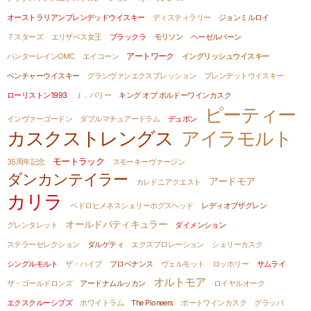
オーストラリアンブレンデッドウイスキー
ディスティラリー
ジョンミルロイ
７スターズ
エリザベス女王
ブラックラ
モリソン
ヘーゼルバーン
アートワーク
ハンターレインOMC
エイコーン
イングリッシュウイスキー
ベンチャーウイスキー
グランヴァンエクスプレッション
ブレンデットウイスキー
ローリストン1993
Ｊ．バリー
キング オブ ボルドーワインカスク
ピーティー
インヴァーゴードン
ダブルマチュアードラム
デュポン
カスクストレングス
アイラモルト
モートラック
35周年記念
スモーキーヴァージン
ダンカンテイラー
アードモア
カレドニアクエスト
カリラ
ペドロヒメネスシェリーホグスヘッド
レディオブザグレン
オールドパティキュラー
グレンタレット
ダイメンション
ステラーセレクション
ダルゲティ
エクスプロレーション
シェリーカスク
シングルモルト
ザ・ハイブ
プロベナンス
ヴェルモット
ロッホリー
サムライ
オルトモア
ザ・ゴールドロンズ
アードナムルッカン
ロイヤルオーク
エクスクルーシブズ
ホワイトラム
The Pioneers
ポートワインカスク
グラッパ