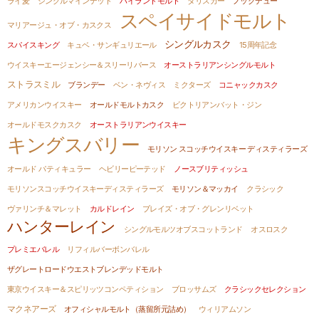
ライ麦
シングルマインデッド
ハイランドモルト
タリスカー
ノックデュー
スペイサイドモルト
マリアージュ・オブ・カスクス
シングルカスク
スパイスキング
キュベ・サンギュリエール
15周年記念
ウイスキーエージェンシー＆スリーリバース
オーストラリアンシングルモルト
ストラスミル
ブランデー
ベン・ネヴィス
ミクターズ
コニャックカスク
アメリカンウイスキー
オールドモルトカスク
ビクトリアンバット・ジン
オールドモスクカスク
オーストラリアンウイスキー
キングスバリー
モリソン スコッチウイスキー ディスティラーズ
オールド パティキュラー
ヘビリーピーテッド
ノースブリティッシュ
モリソンスコッチウイスキーディスティラーズ
モリソン＆マッカイ
クラシック
ヴァリンチ＆マレット
カルドレイン
ブレイズ・オブ・グレンリベット
ハンターレイン
シングルモルツオブスコットランド
オスロスク
プレミエバレル
リフィルバーボンバレル
ザグレートロードウエストブレンデッドモルト
東京ウイスキー＆スピリッツコンペティション
ブロッサムズ
クラシックセレクション
マクネアーズ
オフィシャルモルト（蒸留所元詰め）
ウィリアムソン