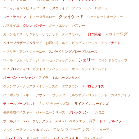
エディションスピリッツ
ストラスクライド
フィジーラム
ロスデュー
クライゲラキ
ルー・デュモン
ドメーヌラルロー
シークレットオークニー
ルブルイユ
グレンキンチー
ポートエレン
バスカー
スカリーワグ
カーンモアストリクトリーリミテッド
ディスカバリー
日本限定
ベリーブラザーズ＆ラッド
お買い得モルト
ビッグフィッシュ
ミッドナイト
へブリディアン・ジャーニー
スパークリンググレープジュース
シェリー
ワールドラムヘリテージ
オーセンティックラム
ウインド＆ウェーブ
ディプロマティコ
ビクトリアンバットジン
オロロソシェリーバット
オーヘントッシャン
アイラ
キルホーマンカスク
グレンファークラスファミリーカスク
ダフタウン
ペドロヒメネス
バーボンウイスキー
アポジー
ザシングルモルツオブスコットランド
カスクアイラ
ティースプーンモルト
キング チャールズ3世
ライフ イン ルーインズ
長期熟成ウイスキー
ジャーニーシリーズ
グレングラント
カロニ
ポールジロースパークリングジュース2021
ベネズエラ
四季
トロ・アルバラ
グレンファークラス
ノックニーアン
ロッホゴルム
リニューアル
メインバライル
バルメナック
ドメーヌパラン
グレンスペイ