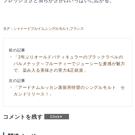
フレッシュさと滑らかさが口いっぱいに広がる。
シャトードブルイユ
シングルモルト
フランス
前の記事
「2年ぶりオールドパティキュラーのブラックラベルの
バルメナック～フルーティーでジューシーな麦感が魅力
で、染み入る美味さの実力&正統派」
次の記事
「アードナムルッカン蒸留所待望のシングルモルト セ
カンドリリース！」
コメントを残す