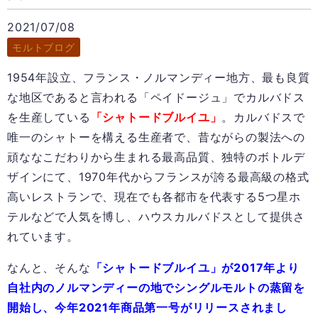
2021/07/08
モルトブログ
1954年設立、フランス・ノルマンディー地方、最も良質
な地区であると言われる「ペイドージュ」でカルバドス
を生産している
「シャトードブルイユ」
。カルバドスで
唯一のシャトーを構える生産者で、昔ながらの製法への
頑ななこだわりから生まれる最高品質、独特のボトルデ
ザインにて、
1970
年代からフランスが誇る最高級の格式
高いレストランで、現在でも各都市を代表する
5
つ星ホ
テルなどで人気を博し、ハウスカルバドスとして提供さ
れています。
なんと、そんな
「シャトードブルイユ」が2017年より
自社内のノルマンディーの地でシングルモルトの蒸留を
開始し、今年2021年商品第一号がリリースされまし