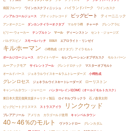
ハイランドパーク
南国フルーツ
ワインカスクフィニッシュ
ワインカスク
ビッグピート
ティーニニック
ノンアルコールジュース
ブティックレコード
アンオークニー
ダンカンテイラーオクタブ
マルサラ樽
チャーチ
グレンアラヒ
ビリー･ウォーカー
テンプルトン
マール
ディーンストン
セント・ジョージズ
バルデスピノ
スモールバッチ
BB&R
エアロライト・リンゼイ
キルホーマン
小樽熟成（オクタブ）アイラモルト
ポールジロージュース
ホワイトヘザー
セレブレーションオブザカスク
モルトバーン
ルーアックモア
サイレントプール
グレンドロナック
マスターオブモルト
オールドパース
ジェネラルウイスキー＆ラムトレーダーズ
小樽熟成
グレンロセス
ローリストン
ジェネラルウイスキートレーダーズ
キャンベルタウン・ジャーニー
ハンターレイン社OMC（オールドモルトカスク）
東日本大震災復興支援チャリティ製品
ロイヤルブラックラ
石ノ森章太郎
リンクウッド
ビッグピートクリスマス
ストラスアイラ
ブレアアソール
アメリカ
カラゴールド使用
キャンベルタウン
40～46％のモルト
ヴァランドロー
グレンカダム