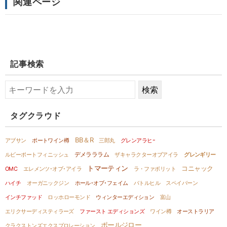
関連ページ
記事検索
タグクラウド
BB＆R
アブサン
ポートワイン樽
三郎丸
グレンアラヒｰ
デメラララム
ルビーポートフィニッシュ
ザキャラクターオブアイラ
グレンギリー
トマーティン
コニャック
OMC
エレメンツ･オブ･アイラ
ラ・ファボリット
ハイチ
オーガニックジン
ホール･オブ･フェイム
バトルヒル
スペイバーン
インチファッド
ロッホローモンド
ウィンターエディション
富山
エリクサーディスティラーズ
ファースト エディションズ
ワイン樽
オーストラリア
ポールジロー
クラクストンズエクスプロレーション