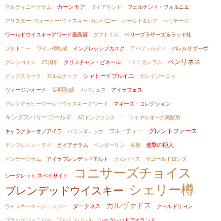
マルティニークラム
カーンモア
ダイアモンド
フェルナンド・フォルニエ
アリスター･ウォーカー･ウイスキー･カンパニー
オールド＆レア ヘリテージ
ワールドウイスキーアワード最高賞
ダフトミル
ベリーブラザーズ＆ラッド社
プルトニー
ワイン樽熟成
インプレッシブカスク
アバフェルディ
バレルリザーヴ
ベンリネス
グレンゴイン
25周年
クリスチャン・ビネール
ドミニカンラム
ビッグスモーク
ダルムナック
シャトードブルイユ
オレイジーニョ
ヴァージンオーク
長期熟成
カバリュス
アイラフェス
グレンアラヒーワールドウイスキーアワード
マギーズ・コレクション
キングスバリーゴールド
ACドンフロンテ
`
ロイヤルオーク蒸留所
グレントファース
キャラクターオブアイラ
バリンダロッホ
フルーティー
進撃の巨人
テンプルトン・ライ
ガイアナラム
ペンダーリン
長熟
ビンテージラム
アイラブレンデッドモルト
カルバドス
ザゴールドロンズ
コニサーズチョイス
シークレット スペイサイド
シェリー樽
ブレンデッドウイスキー
カルヴァドス
ウイスキーエージェンジー
ダークネス
クールドリヨン
ブラックジュニパー
プルミエバレル
シークレットアイランド