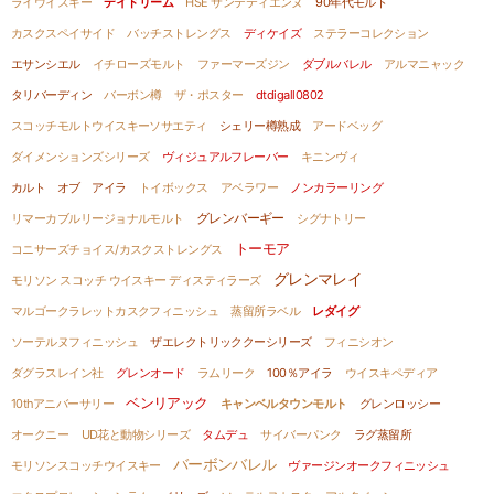
ライウイスキー
デイドリーム
HSE サンテティエンヌ
90年代モルト
カスクスペイサイド
バッチストレングス
ディケイズ
ステラーコレクション
エサンシエル
イチローズモルト
ファーマーズジン
ダブルバレル
アルマニャック
タリバーディン
バーボン樽
ザ・ポスター
dtdigall0802
スコッチモルトウイスキーソサエティ
シェリー樽熟成
アードベッグ
ダイメンションズシリーズ
ヴィジュアルフレーバー
キニンヴィ
カルト オブ アイラ
トイボックス
アベラワー
ノンカラーリング
グレンバーギー
リマーカブルリージョナルモルト
シグナトリー
トーモア
コニサーズチョイス/カスクストレングス
グレンマレイ
モリソン スコッチ ウイスキー ディスティラーズ
マルゴークラレットカスクフィニッシュ
蒸留所ラベル
レダイグ
ソーテルヌフィニッシュ
ザエレクトリッククーシリーズ
フィニシオン
ダグラスレイン社
グレンオード
ラムリーク
100％アイラ
ウイスキペディア
ベンリアック
10thアニバーサリー
キャンベルタウンモルト
グレンロッシー
オークニー
UD花と動物シリーズ
タムデュ
サイバーパンク
ラグ蒸留所
バーボンバレル
モリソンスコッチウイスキー
ヴァージンオークフィニッシュ