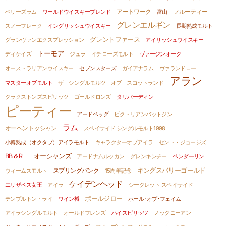
ベリーズラム
ワールドウイスキーブレンド
アートワーク
富山
フルーティー
グレンエルギン
スノーフレーク
イングリッシュウイスキー
長期熟成モルト
グレントファース
グランヴァンエクスプレッション
アイリッシュウイスキー
トーモア
ディケイズ
ジュラ
イチローズモルト
ヴァージンオーク
オーストラリアンウイスキー
セブンスターズ
ガイアナラム
ヴァランドロー
アラン
マスターオブモルト
ザ シングルモルツ オブ スコットランド
クラクストンズスピリッツ
ゴールドロンズ
タリバーディン
ピーティー
アードベッグ
ビクトリアンバットジン
ラム
オーヘントッシャン
スペイサイド シングルモルト1998
小樽熟成（オクタブ）アイラモルト
キャラクターオブアイラ
セント・ジョージズ
オーシャンズ
BB＆R
アードナムルッカン
グレンキンチー
ペンダーリン
キングスバリーゴールド
ウィームスモルト
スプリングバンク
15周年記念
ケイデンヘッド
エリザベス女王
アイラ
シークレット スペイサイド
ポールジロー
テンプルトン・ライ
ワイン樽
ホール･オブ･フェイム
アイラシングルモルト
オールドフレンズ
ハイスピリッツ
ノックニーアン