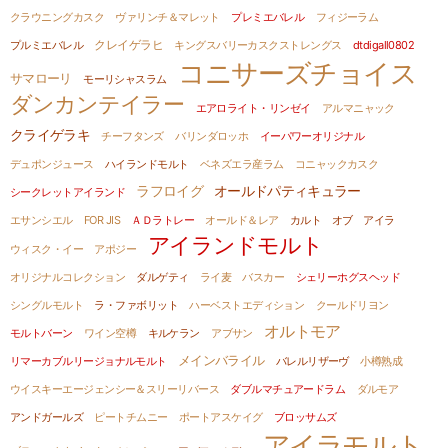
クラウニングカスク
ヴァリンチ＆マレット
プレミエバレル
フィジーラム
プルミエバレル
クレイゲラヒ
キングスバリーカスクストレングス
dtdigall0802
コニサーズチョイス
サマローリ
モーリシャスラム
ダンカンテイラー
エアロライト・リンゼイ
アルマニャック
クライゲラキ
チーフタンズ
バリンダロッホ
イーパワーオリジナル
デュポンジュース
ハイランドモルト
ベネズエラ産ラム
コニャックカスク
ラフロイグ
オールドパティキュラー
シークレットアイランド
エサンシエル
FOR JIS
ＡＤラトレー
オールド＆レア
カルト オブ アイラ
アイランドモルト
ウィスク・イー
アポジー
オリジナルコレクション
ダルゲティ
ライ麦
バスカー
シェリーホグスヘッド
シングルモルト
ラ・ファボリット
ハーベストエディション
クールドリヨン
オルトモア
モルトバーン
ワイン空樽
キルケラン
アブサン
メインバライル
リマーカブルリージョナルモルト
バレルリザーヴ
小樽熟成
ウイスキーエージェンシー＆スリーリバース
ダブルマチュアードラム
ダルモア
アンドガールズ
ピートチムニー
ポートアスケイグ
ブロッサムズ
アイラモルト