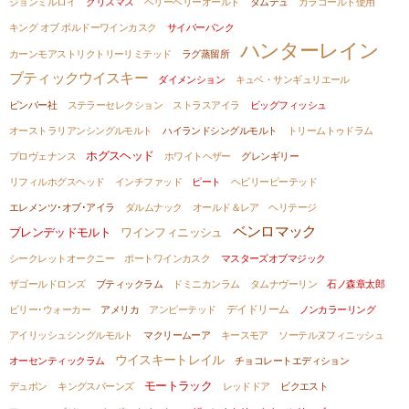
ジョンミルロイ
クリスマス
ベリーベリーオールド
タムデュ
カラゴールド使用
キング オブ ボルドーワインカスク
サイバーパンク
ハンターレイン
カーンモアストリクトリーリミテッド
ラグ蒸留所
ブティックウイスキー
ダイメンション
キュベ・サンギュリエール
ビンバー社
ステラーセレクション
ストラスアイラ
ビッグフィッシュ
オーストラリアンシングルモルト
ハイランドシングルモルト
トリームトゥドラム
ホグスヘッド
プロヴェナンス
ホワイトヘザー
グレンギリー
リフィルホグスヘッド
インチファッド
ピート
ヘビリーピーテッド
エレメンツ･オブ･アイラ
ダルムナック
オールド＆レア ヘリテージ
ベンロマック
ブレンデッドモルト
ワインフィニッシュ
シークレットオークニー
ポートワインカスク
マスターズオブマジック
ザゴールドロンズ
ブティックラム
ドミニカンラム
タムナヴーリン
石ノ森章太郎
デイドリーム
ビリー･ウォーカー
アメリカ
アンピーテッド
ノンカラーリング
アイリッシュシングルモルト
マクリームーア
キースモア
ソーテルヌフィニッシュ
ウイスキートレイル
オーセンティックラム
チョコレートエディション
モートラック
デュポン
キングスバーンズ
レッドドア
ビクエスト