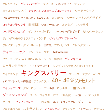
グレンバーギー
グレンゴイン
フィーヌ
バルデスピノ
ブランデー
ルーアックモア
エクスクルーシブズ
クラクストンズエクスプロレーション
マルゴークラレットカスクフィニッシュ
ダフタウン
シークレットスペイサイド
ロイヤルブラックラ
日本限定
シェリーカスク
オクタブ
マルサラ樽
レッドワインカスク
インヴァーゴードン
マーレイマグダビッド
セレブレーション
ザシングルモルツオブスコットランド
ヴィジュアルフレーバー
ブレイズ・オブ・グレンリベット
三郎丸
プロベナンス
グレングラント
ティーニニック
セントジョージズ
The Collective
グレンキース
ファーストフィルバーボンバレル
シェリー樽熟成
ローランドモルト
イアンマクロード
シングルモルツオブスコットランド
キングスバリー
ダイアモンド
ファースト エディションズ
40～46％のモルト
オロロソシェリー樽熟成
ブラックブル
エイヴィアンズ
グレンロッシー
ゴールド
ロッホリー
甘口シェリー
ダイメンションズ
ワールドウイスキーアワード最高賞
ラム酒
トイボックス
クーリー
ブティックレコード
25周年
スパークリンググレープジュース
ストラスミル
プルミエラベル
フィニシオン
クラシック
アドナムス
グラッパ