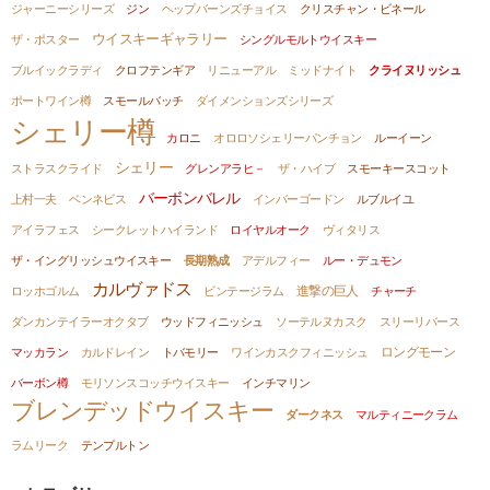
ジャーニーシリーズ
ジン
ヘップバーンズチョイス
クリスチャン・ビネール
ウイスキーギャラリー
ザ・ポスター
シングルモルトウイスキー
ブルイックラディ
クロフテンギア
リニューアル
ミッドナイト
クライヌリッシュ
ポートワイン樽
スモールバッチ
ダイメンションズシリーズ
シェリー樽
カロニ
オロロソシェリーパンチョン
ルーイーン
シェリー
ストラスクライド
グレンアラヒ－
ザ・ハイブ
スモーキースコット
バーボンバレル
上村一夫
ベンネビス
インバーゴードン
ルブルイユ
アイラフェス
シークレットハイランド
ロイヤルオーク
ヴィタリス
ザ・イングリッシュウイスキー
長期熟成
アデルフィー
ルー・デュモン
カルヴァドス
進撃の巨人
ロッホゴルム
ビンテージラム
チャーチ
ダンカンテイラーオクタブ
ウッドフィニッシュ
ソーテルヌカスク
スリーリバース
ロングモーン
マッカラン
カルドレイン
トバモリー
ワインカスクフィニッシュ
バーボン樽
モリソンスコッチウイスキー
インチマリン
ブレンデッドウイスキー
ダークネス
マルティニークラム
ラムリーク
テンプルトン