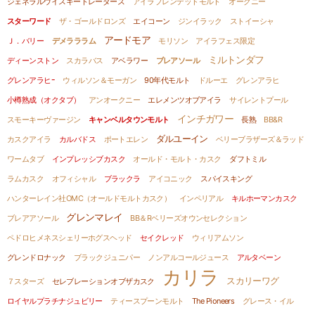
ジェネラルウイスキートレーダーズ
アイラブレンデッドモルト
オークニー
スターワード
ザ・ゴールドロンズ
エイコーン
ジンイラック
ストイーシャ
アードモア
Ｊ．バリー
デメラララム
モリソン
アイラフェス限定
ミルトンダフ
ディーンストン
スカラバス
アベラワー
ブレアソール
グレンアラヒｰ
ウィルソン＆モーガン
90年代モルト
ドルーエ
グレンアラヒ
小樽熟成（オクタブ）
アンオークニー
エレメンツオブアイラ
サイレントプール
インチガワー
スモーキーヴァージン
キャンベルタウンモルト
長熟
BB&R
ダルユーイン
カスクアイラ
カルバドス
ポートエレン
ベリーブラザーズ＆ラッド
ワームタブ
インプレッシブカスク
オールド・モルト・カスク
ダフトミル
ラムカスク
オフィシャル
ブラックラ
アイコニック
スパイスキング
ハンターレイン社OMC（オールドモルトカスク）
インペリアル
キルホーマンカスク
グレンマレイ
ブレアアソール
BB＆Rベリーズオウンセレクション
ペドロヒメネスシェリーホグスヘッド
セイクレッド
ウィリアムソン
グレンドロナック
ブラックジュニパー
ノンアルコールジュース
アルタベーン
カリラ
スカリーワグ
７スターズ
セレブレーションオブザカスク
ロイヤルプラチナジュビリー
ティースプーンモルト
The Pioneers
グレース・イル