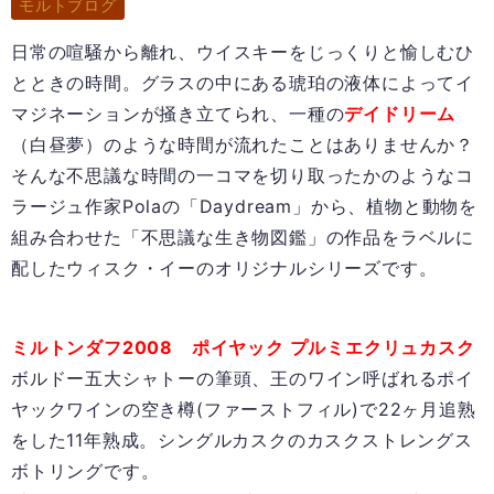
モルトブログ
日常の喧騒から離れ、ウイスキーをじっくりと愉しむひ
とときの時間。グラスの中にある琥珀の液体によってイ
マジネーションが掻き立てられ、一種の
デイドリーム
（白昼夢）のような時間が流れたことはありませんか？
そんな不思議な時間の一コマを切り取ったかのようなコ
ラージュ作家Polaの「Daydream」から、植物と動物を
組み合わせた「不思議な生き物図鑑」の作品をラベルに
配したウィスク・イーのオリジナルシリーズです。
ミルトンダフ2008 ポイヤック プルミエクリュカスク
ボルドー五大シャトーの筆頭、王のワイン呼ばれるポイ
ヤックワインの空き樽(ファーストフィル)で22ヶ月追熟
をした11年熟成。シングルカスクのカスクストレングス
ボトリングです。