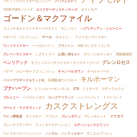
ブティックウイスキーカンパニー
アバフェルディ
TOGETHERシリーズ
エリクサーディスティラーズ
オクトモア
ゴードン＆マクファイル
スコッチモルトウイスキーソサエティ
キニンヴィ
へブリディアン・ジャーニー
マギーズ・コレクション
マール
オルドニ－
アメリカンウイスキー
ワットウイスキー
ヘーゼルバーン
ブラントン
HSE サンテティエンヌ
`
グレーンウイスキー
シグナトリー
お買い得モルト
モリソン＆マッカイ
閉鎖蒸留所
グレンロセス
ベンリアック
モリソンスコッチウイスキー ディスティラーズ
パナマ
ルビーポートフィニッシュ
キャンベルタウン
オールドパース
キルホーマン
ベリーブラザーズ＆ラッド社
長期熟成ウイスキー
ブナハーブン
リフィルバーボンバレル
STR
ミクターズ
マディラカスク
プルトニー
ペドロヒメネス
ロックアイランド
シェリーバット
ドゥーコット
カスクストレングス
マーレイ・マクダヴィッド
ワイン樽熟成
タリスカー
アリエス
グレンダラン
グレンタレット
マクタラ
フレンチブランデー
ウィンターエディション
エディションスピリッツ
ウイスキーエージェンシー
ノンチル・ノンフィルター
ダニエルブージュ