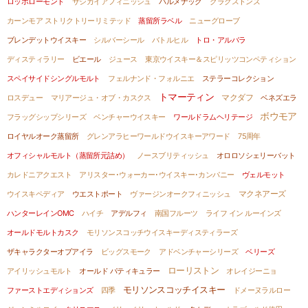
ロッホローモンド
サシカイアフィニッシュ
バルメナック
クラクストンズ
カーンモア ストリクトリーリミテッド
蒸留所ラベル
ニューグローブ
ブレンデットウイスキー
シルバーシール
バトルヒル
トロ・アルバラ
ディスティラリー
ビエール
ジュース
東京ウイスキー＆スピリッツコンペティション
スペイサイドシングルモルト
フェルナンド・フォルニエ
ステラーコレクション
トマーティン
マクダフ
ロスデュー
マリアージュ・オブ・カスクス
ベネズエラ
ボウモア
フラッグシップシリーズ
ベンチャーウイスキー
ワールドラムヘリテージ
ロイヤルオーク蒸留所
グレンアラヒーワールドウイスキーアワード
75周年
オフィシャルモルト（蒸留所元詰め）
ノースブリティッシュ
オロロソシェリーバット
カレドニアクエスト
アリスター･ウォーカー･ウイスキー･カンパニー
ヴェルモット
マクネアーズ
ウイスキペディア
ウエストポート
ヴァージンオークフィニッシュ
ハンターレインOMC
ハイチ
アデルフィ
南国フルーツ
ライフ イン ルーインズ
オールドモルトカスク
モリソンスコッチウイスキーディスティラーズ
ザキャラクターオブアイラ
ビッグスモーク
アドベンチャーシリーズ
ベリーズ
ローリストン
アイリッシュモルト
オールド パティキュラー
オレイジーニョ
モリソンスコッチイスキー
ファーストエディションズ
四季
ドメーヌラルロー