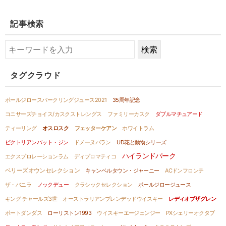
記事検索
タグクラウド
ポールジロースパークリングジュース2021
35周年記念
コニサーズチョイス/カスクストレングス
ファミリーカスク
ダブルマチュアード
ティーリング
オスロスク
フェッターケアン
ホワイトラム
ビクトリアンバット・ジン
ドメーヌパラン
UD花と動物シリーズ
ハイランドパーク
エクスプロレーションラム
ディプロマティコ
ベリーズオウンセレクション
キャンベルタウン・ジャーニー
ACドンフロンテ
ザ・バニラ
ノックデュー
クラシックセレクション
ポールジロージュース
キング チャールズ3世
オーストラリアンブレンデッドウイスキー
レディオブザグレン
ポートダンダス
ローリストン1993
ウイスキーエージェンジー
PXシェリーオクタブ