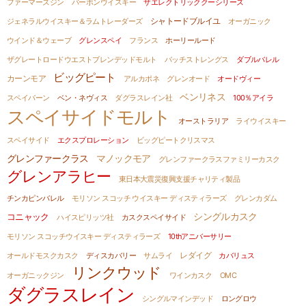
ファーマーズジン
バーボンウイスキー
ザエレクトリッククーシリーズ
シャトードブルイユ
ジェネラルウイスキー＆ラムトレーダーズ
オーガニック
ウインド＆ウェーブ
グレンスペイ
フランス
ホーリールード
ザグレートロードウエストブレンデッドモルト
バッチストレングス
ダブルバレル
ビッグピート
カーンモア
アルカポネ
グレンオード
オードヴィー
ベンリネス
スペイバーン
ベン・ネヴィス
ダグラスレイン社
100％アイラ
スペイサイドモルト
オーストラリア
ライウイスキー
スペイサイド
エクスプロレーション
ビッグピートクリスマス
グレンファークラス
マノックモア
グレンファークラスファミリーカスク
グレンアラヒー
東日本大震災復興支援チャリティ製品
チンカピンバレル
モリソン スコッチ ウイスキー ディスティラーズ
グレンカダム
シングルカスク
コニャック
ハイスピリッツ社
カスクスペイサイド
モリソン スコッチウイスキー ディスティラーズ
10thアニバーサリー
オールドモスクカスク
ディスカバリー
サムライ
レダイグ
カバリュス
リンクウッド
オーガニックジン
ワインカスク
OMC
ダグラスレイン
シングルマインデッド
ロングロウ