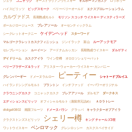
コニャック
ジュラ
オーストラリアンウイスキー
キルホーマンカスク
ロッホリー
ハイスピリッツ
ビッグスモーク
ベリーベリーオールド
エクスプロレーションラム
カルヴァドス
長期熟成モルト
モリソン スコッチ ウイスキー ディスティラーズ
ポールジロージュース
ブレアソール
オーセンティックラム
ケイデンヘッド
シークレットオークニー
スターワード
ルーアックモア
マルゴークラレットカスクフィニッシュ
ジンイラック
富山
セレブレーション
ルーイーン
アードナムルッカン
長期熟成ウイスキー
ダルゲティ
デイドリーム
カスクアイラ
ワイン空樽
オロロソシェリーバット
ベリーブラザーズ＆ラッド
アリスター･ウォーカー･ウイスキー･カンパニー
ピーティー
グレンバーギー
ドメーヌラルロー
シャトードブルイユ
ハイランドシングルモルト
ブラントン
インチファッド
イーパワーオリジナル
クラウニングカスク
コニャックカスク
ブレアアソール
ダルモア
ダークネス
エディションスピリッツ
オフィシャルモルト（蒸留所元詰め）
ＡＤラトレー
dtdigall0802
南国フルーツ
ドメーヌパラン
グラッパ
キャラクターオブアイラ
シェリー樽
クラクストンズスピリッツ
キング チャールズ3世
ベンロマック
ワットウイスキー
グレンロッシー
カスクスペイサイド