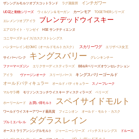
インチガワー
ザシングルモルツオブスコットランド
ラグ蒸留所
UD花と動物シリーズ
ウィルソン＆モーガン
カーンモア
TOGETHERシリーズ
ブレンデッドウイスキー
エレメンツオブアイラ
エアロライト・リンゼイ
HSE サンテティエンヌ
コニサーズチョイス/カスクストレングス
スカリーワグ
ハンターレイン社OMC（オールドモルトカスク）
エリザベス女王
キングスバリー
サイバーパンク
グレンキンチー
ファーマーズジン
エリクサーディスティラーズ
BB＆Rベリーズオウンセレクション
キングスバリーゴールド
アイラ
ヴァージンオーク
スリーリバース
オールドパティキュラー
オールド パティキュラー
スノーフレーク
マルサラ樽
モリソンスコッチウイスキー ディスティラーズ
ベリーズ
スペイサイドモルト
ホーリールード
お買い得モルト
ワールドウイスキーアワード最高賞
フィニシオン
オールド・モルト・カスク
ダグラスレイン
プルミエバレル
オーストラリアンシングルモルト
ジャーニーシリーズ
バッチストレングス
ドルーエ