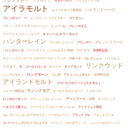
ラフロイグ
モルトバーン
ハイスピリッツ社
アイラモルト
ハイランドパーク
ロイヤルオーク蒸留所
グレンギリー
ザ・イングリッシュウイスキー
ダフタウン
ブティックウイスキーカンパニー
ビンバー社
グレンカダム
ファースト エディションズ
キャンベルタウンモルト
ハンターレイン
グレントファース
デュポンジュース
ブランデー
バリンダロッホ
スペイサイド シングルモルト1998
マクタラ
15周年記念
モリソンスコッチウイスキーディスティラーズ
マギーズ・コレクション
バトルヒル
リンクウッド
マクダフ
ザ・ゴールドロンズ
チャーチ
ダイアモンド
ロングモーン
シングルモルト
ラム酒
アイリッシュモルト
35周年記念
アイランドモルト
リマーカブルリージョナルモルト
マノックモア
シェリー樽熟成
オールドモルトカスク
７スターズ
ロッホローモンド
クラシックセレクション
アートワーク
四季
セイクレッド
ベネズエラ産ラム
ファーストフィルバーボンバレル
アイラフェス限定
セレブレーションオブザカスク
ヘーゼルバーン
ブラックブル
プルミエラベル
スパークリンググレープジュース
マーレイ・マクダヴィッド
シェリーホグスヘッド