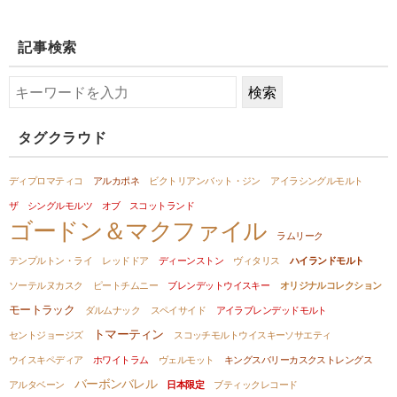
記事検索
タグクラウド
ディプロマティコ
アルカポネ
ビクトリアンバット・ジン
アイラシングルモルト
ザ シングルモルツ オブ スコットランド
ゴードン＆マクファイル
ラムリーク
テンプルトン・ライ
レッドドア
ディーンストン
ヴィタリス
ハイランドモルト
ソーテルヌカスク
ピートチムニー
ブレンデットウイスキー
オリジナルコレクション
モートラック
ダルムナック
スペイサイド
アイラブレンデッドモルト
トマーティン
セントジョージズ
スコッチモルトウイスキーソサエティ
ウイスキペディア
ホワイトラム
ヴェルモット
キングスバリーカスクストレングス
バーボンバレル
アルタベーン
日本限定
ブティックレコード