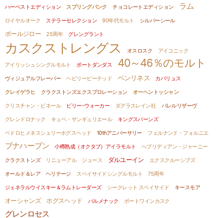
ラム
ハーベストエディション
スプリングバンク
チョコレートエディション
ロイヤルオーク
ステラーセレクション
90年代モルト
シルバーシール
ポールジロー
25周年
グレングラント
カスクストレングス
オスロスク
アイコニック
40～46％のモルト
アイリッシュシングルモルト
ポートダンダス
ベンリネス
ヴィジュアルフレーバー
ヘビリーピーテッド
カバリュス
クレイゲラヒ
クラクストンズエクスプロレーション
オーヘントッシャン
クリスチャン・ビネール
ビリー･ウォーカー
ダグラスレイン社
バレルリザーヴ
グレンドロナック
キュベ・サンギュリエール
キングスバーンズ
ペドロヒメネスシェリーホグスヘッド
10thアニバーサリー
フェルナンド・フォルニエ
ブナハーブン
小樽熟成（オクタブ）アイラモルト
へブリディアン・ジャーニー
ダルユーイン
クラクストンズ
リニューアル
ジュース
エクスクルーシブズ
オールド＆レア ヘリテージ
スペイサイドシングルモルト
75周年
ジェネラルウイスキー＆ラムトレーダーズ
シークレット スペイサイド
キースモア
オーシャンズ
ホグスヘッド
バルメナック
ポートワインカスク
グレンロセス