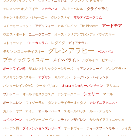
ブレンデッドモルト
シングルマインデッド
ウッドフィニッシュ
クライゲラキ
エレメンツ･オブ･アイラ
スカラバス
プレミエバレル
キャンベルタウン・ジャーニー
グレンスペイ
マルティニークラム
アードモア
スモーキースコット
アデルフィー
カルドレイン
The Pioneers
ウエストポート
ニューグローブ
オーストラリアンブレンデッドウイスキー
ストイーシャ
ドミニカンラム
レダイグ
ガイアナラム
グレンアラヒー
モリソンスコッチイスキー
ベンネビス
ブティックウイスキー
メインバライル
ルブルイユ
ビエール
ポートワイン樽
ザエレクトリッククーシリーズ
イアンマクロード
グレンアラヒｰ
アメリカンウイスキー
アブサン
キルケラン
シークレットハイランド
ハンターレインOMC
クールドリヨン
オロロソシェリーパンチョン
アリエス
シェリー
プルトニー
オールドモスクカスク
アンオークニー
マール
ポートエレン
フィジーラム
ダンカンテイラーオクタブ
カレドニアクエスト
カルト オブ アイラ
オールドパース
スモールバッチ
ルー・デュモン
スペイバーン
インヴァーゴードン
レディオブザグレン
サシカイアフィニッシュ
バーボン樽
ダイメンションズシリーズ
オードヴィー
ティースプーンモルト
ライ麦