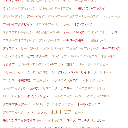
トロ・アルバラ
ビッグピートクリスマス
ダブルマチュアードラム
ウィンターエディション
ザキャラクターオブアイラ
モリソン＆マッカイ
タリバーディン
アードベッグ
グレンファークラスファミリーカスク
シェリーバット
マーレイマグダビッド
ダニエルブージュ
ホール･オブ･フェイム
エクスプロレーション
チンカピンバレル
オールド＆レア
エサンシエル
パナマ
マスターズオブマジック
アンドガールズ
イチローズモルト
蒸留所ラベル
ディスティラリー
ワールドラムヘリテージ
フラッグシップシリーズ
チーフタンズ
ベン・ネヴィス
セブンスターズ
キング オブ ボルドーワインカスク
オクトモア
オクタブ
ザゴールドロンズ
インチマリン
甘口シェリー
グレンアラヒ－
トリームトゥドラム
ロングロウ
シークレットスペイサイド
グレンオード
ストラスミル
フランス
小樽熟成
マッカラン
レッドワインカスク
オーガニックジン
三郎丸
カロニ
ザ・ポスター
ノースブリティッシュ
ローリストン
ダイメンション
ポールジロースパークリングジュース2021
ダブルマチュアード
FOR JIS
フレンチブランデー
オールドフレンズ
オルトモア
アルマニャック
デメラララム
ピート
モリソンスコッチウイスキー
トイボックス
ロイヤルプラチナジュビリー
グレンマレイ