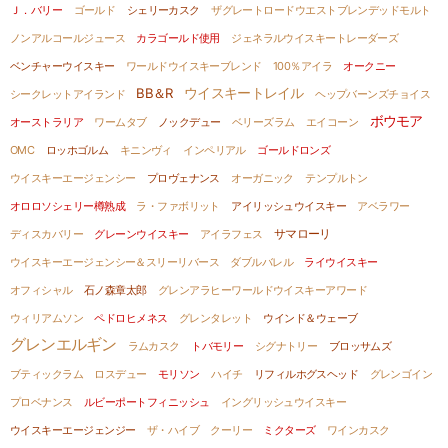
Ｊ．バリー
ゴールド
シェリーカスク
ザグレートロードウエストブレンデッドモルト
ノンアルコールジュース
カラゴールド使用
ジェネラルウイスキートレーダーズ
ベンチャーウイスキー
ワールドウイスキーブレンド
100％アイラ
オークニー
BB＆R
ウイスキートレイル
シークレットアイランド
ヘップバーンズチョイス
ボウモア
オーストラリア
ワームタブ
ノックデュー
ベリーズラム
エイコーン
OMC
ロッホゴルム
キニンヴィ
インペリアル
ゴールドロンズ
ウイスキーエージェンシー
プロヴェナンス
オーガニック
テンプルトン
オロロソシェリー樽熟成
ラ・ファボリット
アイリッシュウイスキー
アベラワー
サマローリ
ディスカバリー
グレーンウイスキー
アイラフェス
ウイスキーエージェンシー＆スリーリバース
ダブルバレル
ライウイスキー
オフィシャル
石ノ森章太郎
グレンアラヒーワールドウイスキーアワード
ウィリアムソン
ペドロヒメネス
グレンタレット
ウインド＆ウェーブ
グレンエルギン
ラムカスク
トバモリー
シグナトリー
ブロッサムズ
ブティックラム
ロスデュー
モリソン
ハイチ
リフィルホグスヘッド
グレンゴイン
プロベナンス
ルビーポートフィニッシュ
イングリッシュウイスキー
ウイスキーエージェンジー
ザ・ハイブ
クーリー
ミクターズ
ワインカスク