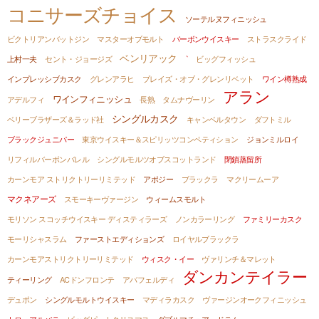
コニサーズチョイス
ソーテルヌフィニッシュ
ビクトリアンバットジン
マスターオブモルト
バーボンウイスキー
ストラスクライド
ベンリアック
上村一夫
セント・ジョージズ
`
ビッグフィッシュ
インプレッシブカスク
グレンアラヒ
ブレイズ・オブ・グレンリベット
ワイン樽熟成
アラン
ワインフィニッシュ
アデルフィ
長熟
タムナヴーリン
シングルカスク
ベリーブラザーズ＆ラッド社
キャンベルタウン
ダフトミル
ブラックジュニパー
東京ウイスキー＆スピリッツコンペティション
ジョンミルロイ
リフィルバーボンバレル
シングルモルツオブスコットランド
閉鎖蒸留所
カーンモア ストリクトリーリミテッド
アポジー
ブラックラ
マクリームーア
マクネアーズ
スモーキーヴァージン
ウィームスモルト
モリソン スコッチウイスキー ディスティラーズ
ノンカラーリング
ファミリーカスク
モーリシャスラム
ファーストエディションズ
ロイヤルブラックラ
カーンモアストリクトリーリミテッド
ウィスク・イー
ヴァリンチ＆マレット
ダンカンテイラー
ティーリング
ACドンフロンテ
アバフェルディ
デュポン
シングルモルトウイスキー
マディラカスク
ヴァージンオークフィニッシュ