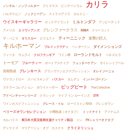
カリラ
ノンチル・ノンフィルター
クリスマス
ビンテージラム
バルデスピノ
ノックニーアン
ストラスアイラ
オルドニ－
ミルトンダフ
ウイスキーギャラリー
ロックアイランド
アンピーテッド
グレンファークラス
アメリカ
エイヴィアンズ
BB&R
ドゥーコット
ティーニニック
進撃の巨人
ザ・バニラ
タリスカー
ビクエスト
キルホーマン
ダイメンションズ
ブルイックラディ
ペンダーリン
ローランドモルト
フィーヌ
サムライ
クロフテンギア
ワイン樽
ベネズエラ
トーモア
フルーティー
ポートアスケイグ
フェッターケアン
サイレントプール
長期熟成
グレンキース
グランヴァンエクスプレッション
オレイジーニョ
ヴァランドロー
スパイスキング
バスカー
タムデュ
インバーゴードン
ビッグピート
ステラーコレクション
ホワイトヘザー
The Collective
アドベンチャーシリーズ
クラシック
ライフ イン ルーインズ
STR
ワインカスクフィニッシュ
グレース・イル
ローリストン1993
グレンダラン
ベリーズオウンセレクション
小樽熟成（オクタブ）
ミッドナイト
アドナムス
カルバドス
東日本大震災復興支援チャリティ製品
ジン
PXシェリーオクタブ
クライヌリッシュ
ディケイズ
マリアージュ・オブ・カスクス