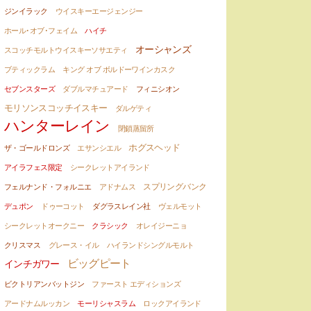
ジンイラック
ウイスキーエージェンジー
ホール･オブ･フェイム
ハイチ
オーシャンズ
スコッチモルトウイスキーソサエティ
ブティックラム
キング オブ ボルドーワインカスク
セブンスターズ
ダブルマチュアード
フィニシオン
モリソンスコッチイスキー
ダルゲティ
ハンターレイン
閉鎖蒸留所
ホグスヘッド
ザ・ゴールドロンズ
エサンシエル
アイラフェス限定
シークレットアイランド
スプリングバンク
フェルナンド・フォルニエ
アドナムス
デュポン
ドゥーコット
ダグラスレイン社
ヴェルモット
シークレットオークニー
クラシック
オレイジーニョ
クリスマス
グレース・イル
ハイランドシングルモルト
ビッグピート
インチガワー
ビクトリアンバットジン
ファースト エディションズ
アードナムルッカン
モーリシャスラム
ロックアイランド