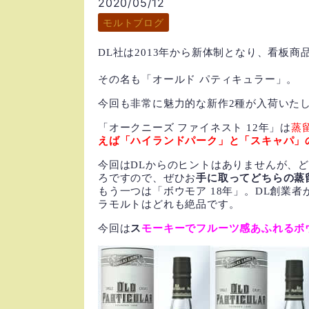
2020/05/12
モルトブログ
DL
社は
2013
年から新体制となり、
看板商
その名も「オールド パティキュラー」。
今回も非常に魅力的な新作
2
種が入荷いた
「オークニーズ ファイネスト
12
年」は
蒸
えば「ハイランドパーク」と「スキャパ」
今回は
DL
からのヒントはありませんが、
ろですので、ぜひお
手に取ってどちらの蒸
もう一つは「ボウモア
18
年」。
DL
創業者
ラモルトはどれも絶品です。
今回は
ス
モーキーでフルーツ感あふれるボ