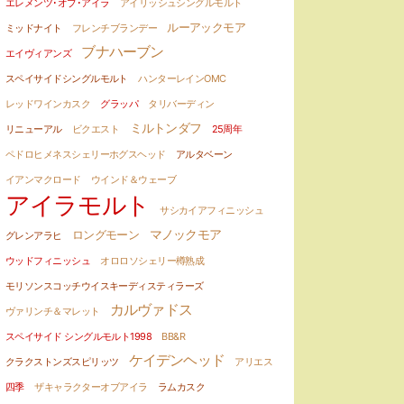
エレメンツ･オブ･アイラ
アイリッシュシングルモルト
ルーアックモア
ミッドナイト
フレンチブランデー
ブナハーブン
エイヴィアンズ
スペイサイドシングルモルト
ハンターレインOMC
レッドワインカスク
グラッパ
タリバーディン
ミルトンダフ
リニューアル
ビクエスト
25周年
ペドロヒメネスシェリーホグスヘッド
アルタベーン
イアンマクロード
ウインド＆ウェーブ
アイラモルト
サシカイアフィニッシュ
マノックモア
ロングモーン
グレンアラヒ
ウッドフィニッシュ
オロロソシェリー樽熟成
モリソンスコッチウイスキーディスティラーズ
カルヴァドス
ヴァリンチ＆マレット
スペイサイド シングルモルト1998
BB&R
ケイデンヘッド
クラクストンズスピリッツ
アリエス
四季
ザキャラクターオブアイラ
ラムカスク