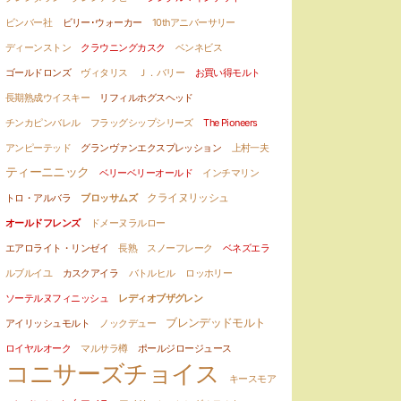
ビンバー社
ビリー･ウォーカー
10thアニバーサリー
ディーンストン
クラウニングカスク
ベンネビス
ゴールドロンズ
ヴィタリス
Ｊ．バリー
お買い得モルト
長期熟成ウイスキー
リフィルホグスヘッド
チンカピンバレル
フラッグシップシリーズ
The Pioneers
アンピーテッド
グランヴァンエクスプレッション
上村一夫
ティーニニック
ベリーベリーオールド
インチマリン
クライヌリッシュ
トロ・アルバラ
ブロッサムズ
オールドフレンズ
ドメーヌラルロー
エアロライト・リンゼイ
長熟
スノーフレーク
ベネズエラ
ルブルイユ
カスクアイラ
バトルヒル
ロッホリー
ソーテルヌフィニッシュ
レディオブザグレン
ブレンデッドモルト
アイリッシュモルト
ノックデュー
ロイヤルオーク
マルサラ樽
ポールジロージュース
コニサーズチョイス
キースモア