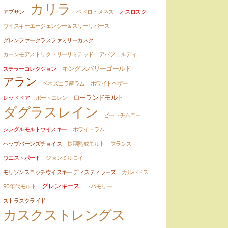
カリラ
アブサン
ペドロヒメネス
オスロスク
ウイスキーエージェンシー＆スリーリバース
グレンファークラスファミリーカスク
カーンモアストリクトリーリミテッド
アバフェルディ
キングスバリーゴールド
ステラーコレクション
アラン
ベネズエラ産ラム
ホワイトヘザー
ローランドモルト
レッドドア
ポートエレン
ダグラスレイン
ピートチムニー
シングルモルトウイスキー
ホワイトラム
ヘップバーンズチョイス
長期熟成モルト
フランス
ウエストポート
ジョンミルロイ
モリソンスコッチウイスキー ディスティラーズ
カルバドス
グレンキース
90年代モルト
トバモリー
ストラスクライド
カスクストレングス