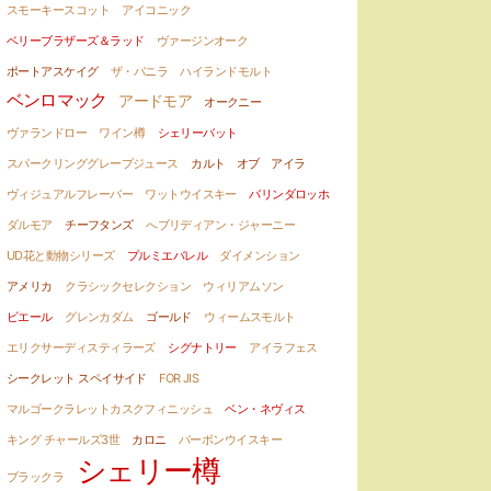
スモーキースコット
アイコニック
ベリーブラザーズ＆ラッド
ヴァージンオーク
ポートアスケイグ
ザ・バニラ
ハイランドモルト
ベンロマック
アードモア
オークニー
ヴァランドロー
ワイン樽
シェリーバット
スパークリンググレープジュース
カルト オブ アイラ
ヴィジュアルフレーバー
ワットウイスキー
バリンダロッホ
ダルモア
チーフタンズ
へブリディアン・ジャーニー
UD花と動物シリーズ
プルミエバレル
ダイメンション
アメリカ
クラシックセレクション
ウィリアムソン
ビエール
グレンカダム
ゴールド
ウィームスモルト
エリクサーディスティラーズ
シグナトリー
アイラフェス
シークレット スペイサイド
FOR JIS
マルゴークラレットカスクフィニッシュ
ベン・ネヴィス
キング チャールズ3世
カロニ
バーボンウイスキー
シェリー樽
ブラックラ