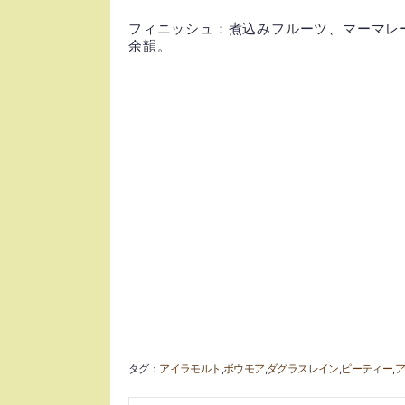
フィニッシュ：煮込みフルーツ、マーマレ
余韻。
クオークニーズ ファイネト2007 
ー
ニーズ ファイネスト 2007 12
アイラモルト
ボウモア
ダグラスレイン
ピーティー