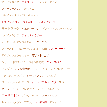
マディラカスク
エイコーン
フェッターケアン
ファーマーズジン
オルドニ－
ブレイズ・オブ・グレンリベット
モリソン スコッチ ウイスキー ディスティラーズ
モートラック
タムナヴーリン
ビクトリアンバット・ジン
スパイスキング
ディスティラリー
オーストラリアンウイスキー
タリスカー
スターワード
ファーストフィルバーボンバレル
富山
オルトモア
アイリッシュウイスキー
シャトードブルイユ
ワイン樽熟成
グレンスペイ
マクダフ
石ノ森章太郎
ティーリング
ディプロマティコ
`
シェリー
エクスクルーシブズ
オーストラリア
ワールドラムヘリテージ
オールドモルトカスク
STR
クールドリヨン
ブレアアソール
ヘーゼルバーン
ローリストン
プレミエバレル
アードベッグ
キャンベルタウン
三郎丸
バーボン樽
アンオークニー