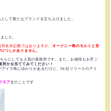
品として新たなブランドを立ち上げました。
しました。
留所名未記載ではありますが、
オークニー島のモルトと言
の
2
つしか
ありません。
どちらにしても人気の
蒸留所です。また、お値段もお手ご
留所かを当ててみてください！
がアイラ島にゆかりがあるだけに、
DL
社リリースのアイ
ウモア
と
のことです