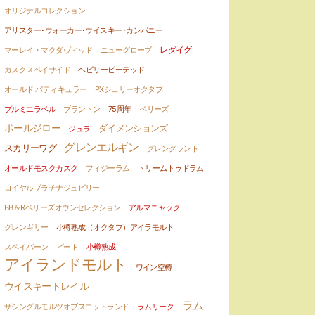
オリジナルコレクション
アリスター･ウォーカー･ウイスキー･カンパニー
レダイグ
マーレイ・マクダヴィッド
ニューグローブ
カスクスペイサイド
ヘビリーピーテッド
オールド パティキュラー
PXシェリーオクタブ
プルミエラベル
ブラントン
75周年
ベリーズ
ポールジロー
ダイメンションズ
ジュラ
グレンエルギン
スカリーワグ
グレングラント
オールドモスクカスク
フィジーラム
トリームトゥドラム
ロイヤルプラチナジュビリー
BB＆Rベリーズオウンセレクション
アルマニャック
グレンギリー
小樽熟成（オクタブ）アイラモルト
スペイバーン
ピート
小樽熟成
アイランドモルト
ワイン空樽
ウイスキートレイル
ラム
ザシングルモルツオブスコットランド
ラムリーク