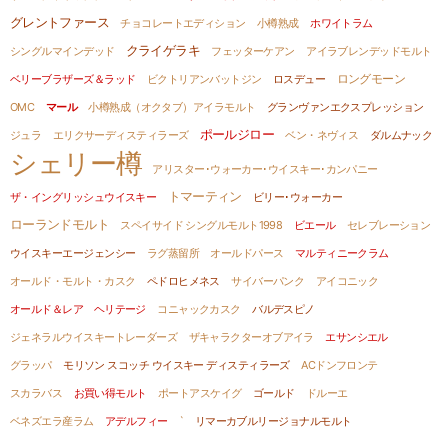
グレントファース
チョコレートエディション
小樽熟成
ホワイトラム
クライゲラキ
シングルマインデッド
フェッターケアン
アイラブレンデッドモルト
ロングモーン
ベリーブラザーズ＆ラッド
ビクトリアンバットジン
ロスデュー
OMC
マール
小樽熟成（オクタブ）アイラモルト
グランヴァンエクスプレッション
ポールジロー
ジュラ
エリクサーディスティラーズ
ベン・ネヴィス
ダルムナック
シェリー樽
アリスター･ウォーカー･ウイスキー･カンパニー
トマーティン
ザ・イングリッシュウイスキー
ビリー･ウォーカー
ローランドモルト
スペイサイド シングルモルト1998
ビエール
セレブレーション
ウイスキーエージェンシー
ラグ蒸留所
オールドパース
マルティニークラム
オールド・モルト・カスク
ペドロヒメネス
サイバーパンク
アイコニック
オールド＆レア ヘリテージ
コニャックカスク
バルデスピノ
ジェネラルウイスキートレーダーズ
ザキャラクターオブアイラ
エサンシエル
グラッパ
モリソン スコッチ ウイスキー ディスティラーズ
ACドンフロンテ
スカラバス
お買い得モルト
ポートアスケイグ
ゴールド
ドルーエ
ベネズエラ産ラム
アデルフィー
`
リマーカブルリージョナルモルト