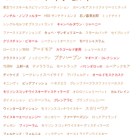
東京ウイスキー＆スピリッツコンペティション
カーンモア ストリクトリーリミテッド
ノンチル・ノンフィルター
HSE サンテティエンヌ
石ノ森章太郎
ミッドナイト
シングルモルツオブスコットランド
キャンベルタウン・ジャーニー
ファーストエディションズ
キュベ・サンギュリエール
スモールバッチ
セイクレッド
クリスチャン・ビネール
シークレットオークニー
モーリシャスラム
アードモア
ローリストン1993
カラゴールド使用
シェリーカスク
ブナハーブン
クラクストンズ
ノックニーアン
マギーズ・コレクション
モートラック
ルーアックモア
75周年
上村一夫
デメラララム
バリンダロッホ
ディケイズ
シークレットスペイサイド
アバフェルディ
オールドモスクカスク
キニンヴィ
ビッグフィッシュ
ベネズエラ
グレンファークラスファミリーカスク
モリソンスコッチウイスキーディスティラーズ
オロロソシェリーバット
カルドレイン
ダイメンション
ビンテージラム
グレンアラヒ
ブラックジュニパー
スカリーワグ
ウィンターエディション
モリソンスコッチウイスキー
ウイスキーエージェンジー
ロッホリー
ファーマーズジン
ロックアイランド
デュポン
フィジーラム
モリソン スコッチウイスキー ディスティラーズ
フェルナンド・フォルニエ
ノックデュー
オーストラリアンウイスキー