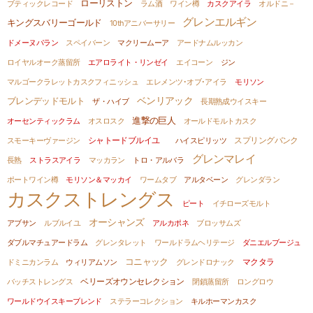
ローリストン
ブティックレコード
ラム酒
ワイン樽
カスクアイラ
オルドニ－
グレンエルギン
キングスバリーゴールド
10thアニバーサリー
ドメーヌパラン
スペイバーン
マクリームーア
アードナムルッカン
ロイヤルオーク蒸留所
エアロライト・リンゼイ
エイコーン
ジン
マルゴークラレットカスクフィニッシュ
エレメンツ･オブ･アイラ
モリソン
ブレンデッドモルト
ベンリアック
ザ・ハイブ
長期熟成ウイスキー
進撃の巨人
オーセンティックラム
オスロスク
オールドモルトカスク
シャトードブルイユ
スモーキーヴァージン
ハイスピリッツ
スプリングバンク
グレンマレイ
長熟
ストラスアイラ
マッカラン
トロ・アルバラ
ポートワイン樽
モリソン＆マッカイ
ワームタブ
アルタベーン
グレンダラン
カスクストレングス
ピート
イチローズモルト
オーシャンズ
アブサン
ルブルイユ
アルカポネ
ブロッサムズ
ダブルマチュアードラム
グレンタレット
ワールドラムヘリテージ
ダニエルブージュ
コニャック
ドミニカンラム
ウィリアムソン
グレンドロナック
マクタラ
バッチストレングス
ベリーズオウンセレクション
閉鎖蒸留所
ロングロウ
ワールドウイスキーブレンド
ステラーコレクション
キルホーマンカスク