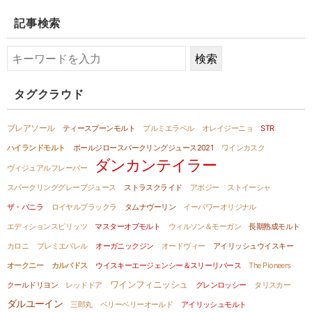
記事検索
タグクラウド
ブレアソール
ティースプーンモルト
プルミエラベル
オレイジーニョ
STR
ハイランドモルト
ポールジロースパークリングジュース2021
ワインカスク
ダンカンテイラー
ヴィジュアルフレーバー
スパークリンググレープジュース
ストラスクライド
アポジー
ストイーシャ
ザ・バニラ
ロイヤルブラックラ
タムナヴーリン
イーパワーオリジナル
エディションスピリッツ
マスターオブモルト
ウィルソン＆モーガン
長期熟成モルト
カロニ
プレミエバレル
オーガニックジン
オードヴィー
アイリッシュウイスキー
オークニー
カルバドス
ウイスキーエージェンシー＆スリーリバース
The Pioneers
ワインフィニッシュ
クールドリヨン
レッドドア
グレンロッシー
タリスカー
ダルユーイン
三郎丸
ベリーベリーオールド
アイリッシュモルト