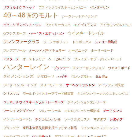
リフィルホグスヘッド
ブティックウイスキーカンパニー
ペンダーリン
40～46％のモルト
シークレットアイランド
ビクトリアンバット・ジン
ファミリーカスク
エイヴィアンズ
アイラシングルモルト
ウイスキートレイル
セブンスターズ
ハーベストエディション
グレンファークラス
ラ・ファボリット
トイボックス
シェリー樽熟成
ブレアアソール
オールド パティキュラー
オーガニック
ホーリールード
７スターズ
オーストラリア
ヘーゼルバーン
ブレイズ・オブ・グレンリベット
ハンターレイン
ブランデー
ステラーセレクション
ウエストポート
ダイメンションズ
サマローリ
ハイチ
グレンアラヒｰ
タムデュ
ライフ イン ルーインズ
スリーリバース
オーヘントッシャン
アイラフェス限定
クリスマス
ワールドウイスキーアワード最高賞
キングスバリーカスクストレングス
ジェネラルウイスキー＆ラムトレーダーズ
ダイメンションズシリーズ
マーレイマグダビッド
シルバーシール
オロロソシェリー樽熟成
チーフタンズ
インヴァーゴードン
チンカピンバレル
ソーテルヌカスク
マクダフ
レダイグ
ブラックラ
東日本大震災復興支援チャリティ製品
ワインカスクフィニッシュ
オールドフレンズ
ヴェルモット
甘口シェリー
セント・ジョージズ