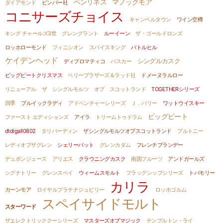
ベンリネス
マノックモア
ダイアモンド
ビンバー社
コニサーズチョイス
キャンベルタウン
ワイン空樽
キング チャールズ3世
グレングラント
ルーイーン
ザ・ゴールドロンズ
ロッホローモンド
フィニシオン
スパイスキング
バトルヒル
ケイデンヘッド
シングルカスク
ディプロマティコ
バスカー
ビッグピートクリスマス
ベリーブラザーズ＆ラッド社
ドメーヌラルロー
リニューアル
ザ シングルモルツ オブ スコットランド
TOGETHERシリーズ
四季
ブルイックラディ
アドベンチャーシリーズ
Ｊ．バリー
ワットウイスキー
ビッグピート
ファースト エディションズ
アイラ
トリームトゥドラム
dtdigall0802
タリバーディン
ザシングルモルツオブスコットランド
プルトニー
レディオブザグレン
シェリーバット
グレンカダム
フレンチブランデー
デュポンジュース
アリエス
クラウニングカスク
南国フルーツ
アンドガールズ
シグナトリー
グレンスペイ
ウィームスモルト
フラッグシップシリーズ
トバモリー
カリラ
カーンモア
ロイヤルプラチナジュビリー
ロッホゴルム
スペイサイドモルト
スターワード
ザエレクトリッククーシリーズ
マスターズオブマジック
テンプルトン・ライ