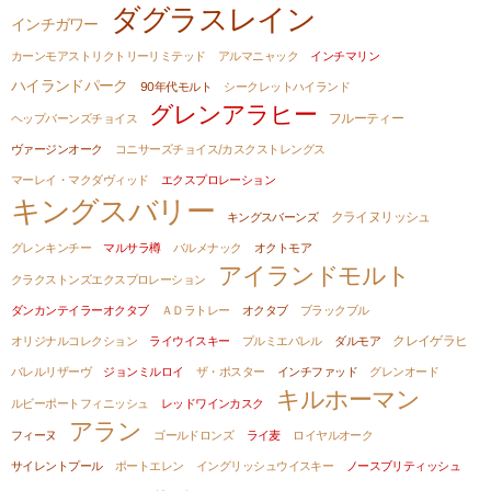
ダグラスレイン
インチガワー
カーンモアストリクトリーリミテッド
アルマニャック
インチマリン
ハイランドパーク
90年代モルト
シークレットハイランド
グレンアラヒー
フルーティー
ヘップバーンズチョイス
ヴァージンオーク
コニサーズチョイス/カスクストレングス
マーレイ・マクダヴィッド
エクスプロレーション
キングスバリー
クライヌリッシュ
キングスバーンズ
グレンキンチー
マルサラ樽
バルメナック
オクトモア
アイランドモルト
クラクストンズエクスプロレーション
ダンカンテイラーオクタブ
ＡＤラトレー
オクタブ
ブラックブル
クレイゲラヒ
オリジナルコレクション
ライウイスキー
プルミエバレル
ダルモア
バレルリザーヴ
ジョンミルロイ
ザ・ポスター
インチファッド
グレンオード
キルホーマン
ルビーポートフィニッシュ
レッドワインカスク
アラン
フィーヌ
ゴールドロンズ
ライ麦
ロイヤルオーク
サイレントプール
ポートエレン
イングリッシュウイスキー
ノースブリティッシュ