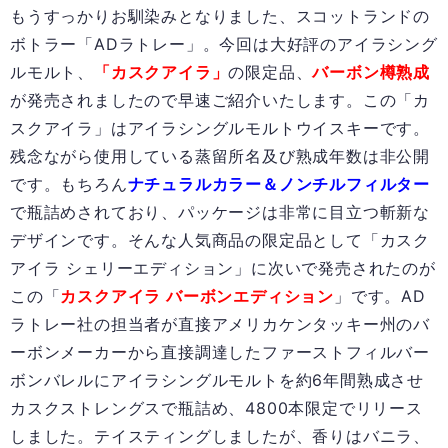
もうすっかりお馴染みとなりました、スコットランドの
ボトラー「ADラトレー」。今回は大好評のアイラシング
ルモルト、
「カスクアイラ」
の限定品、
バーボン樽熟成
が発売されましたので早速ご紹介いたします。この「カ
スクアイラ」はアイラシングルモルトウイスキーです。
残念ながら使用している蒸留所名及び熟成年数は非公開
です。もちろん
ナチュラルカラー＆ノンチルフィルター
で瓶詰めされており、パッケージは非常に目立つ斬新な
デザインです。そんな人気商品の限定品として「カスク
アイラ シェリーエディション」に次いで発売されたのが
この「
カスクアイラ バーボンエディション
」です。AD
ラトレー社の担当者が直接アメリカケンタッキー州のバ
ーボンメーカーから直接調達したファーストフィルバー
ボンバレルにアイラシングルモルトを約6年間熟成させ
カスクストレングスで瓶詰め、4800本限定でリリース
しました。テイスティングしましたが、香りはバニラ、