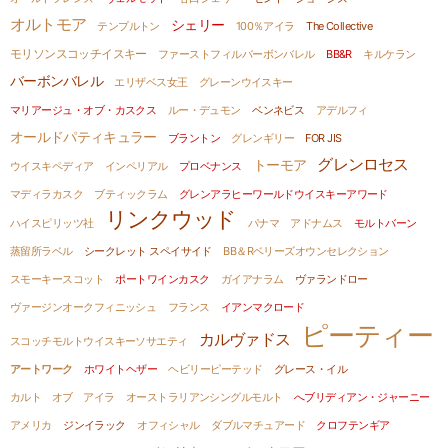
オルトモア
シェリー
テンプルトン
100％アイラ
The Collective
モリソンスコッチイスキー
ファーストフィルバーボンバレル
BB&R
キルケラン
バーボンバレル
エリザベス女王
グレーンウイスキー
マリアージュ・オブ・カスクス
ルー・デュモン
ベンネビス
アデルフィ
オールドパティキュラー
ブラントン
グレンギリー
FOR JIS
グレンロセス
トーモア
ウイスキペディア
インペリアル
プロベナンス
マディラカスク
ブティックラム
グレンアラヒーワールドウイスキーアワード
リンクウッド
ハイスピリッツ社
パナマ
アドナムス
モルトバーン
蒸留所ラベル
シークレット スペイサイド
BB＆Rベリーズオウンセレクション
スモーキースコット
ポートワインカスク
ガイアナラム
ヴァランドロー
ヴァージンオークフィニッシュ
フランス
イアンマクロード
ピーティー
カルヴァドス
スコッチモルトウイスキーソサエティ
アートワーク
ホワイトヘザー
ヘビリーピーテッド
グレース・イル
カルト オブ アイラ
オーストラリアンシングルモルト
へブリディアン・ジャーニー
アメリカ
ジンイラック
オフィシャル
ダブルマチュアード
クロフテンギア