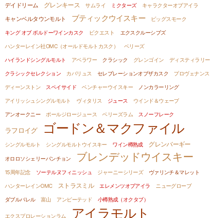
グレンキース
デイドリーム
サムライ
ミクターズ
キャラクターオブアイラ
ブティックウイスキー
キャンベルタウンモルト
ビッグスモーク
キング オブ ボルドーワインカスク
ビクエスト
エクスクルーシブズ
ハンターレイン社OMC（オールドモルトカスク）
ベリーズ
ハイランドシングルモルト
アベラワー
クラシック
グレンゴイン
ディスティラリー
クラシックセレクション
カバリュス
セレブレーションオブザカスク
プロヴェナンス
ディーンストン
スペイサイド
ベンチャーウイスキー
ノンカラーリング
アイリッシュシングルモルト
ヴィタリス
ジュース
ウインド＆ウェーブ
アンオークニー
ポールジロージュース
ベリーズラム
スノーフレーク
ゴードン＆マクファイル
ラフロイグ
グレンバーギー
シングルモルト
シングルモルトウイスキー
ワイン樽熟成
ブレンデッドウイスキー
オロロソシェリーパンチョン
15周年記念
ソーテルヌフィニッシュ
ジャーニーシリーズ
ヴァリンチ＆マレット
ストラスミル
ハンターレインOMC
エレメンツオブアイラ
ニューグローブ
ダブルバレル
富山
アンピーテッド
小樽熟成（オクタブ）
アイラモルト
エクスプロレーションラム