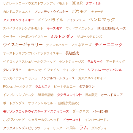
BB＆R
ザグレートロードウエストブレンデッドモルト
ダフトミル
ボウモア
カレドニアクエスト
ブレンデットウイスキー
チャーチ
ベンロマック
メインバライル
アメリカンウイスキー
アイラフェス
スペイサイドシングルモルト
キースモア
ウッドフィニッシュ
UD花と動物シリーズ
ミルトンダフ
クーリー
バーボンウイスキー
ザゴールドロンズ
ウイスキーギャラリー
ティーニニック
ディスカバリー
マクネアーズ
オーストラリアンブレンデッドウイスキー
長期熟成
ペドロヒメネスシェリーホグスヘッド
セントジョージズ
ラムリーク
アードベッグ
グレンアラヒ－
ホール･オブ･フェイム
ウィスク・イー
リフィルバーボンバレル
サシカイアフィニッシュ
ノンアルコールジュース
カスクスペイサイド
PXシェリーオクタブ
ラムカスク
ピートチムニー
ダフタウン
インプレッシブカスク
35周年記念
ダグラスレイン社
日本限定
オールド＆レア
ポートダンダス
オフィシャルモルト（蒸留所元詰め）
モリソンスコッチウイスキー ディスティラーズ
ダークネス
バーボン樽
ホグスヘッド
シェリーホグスヘッド
ドゥーコット
インバーゴードン
ラム
クラクストンズスピリッツ
ティーリング
25周年
ダルゲティ