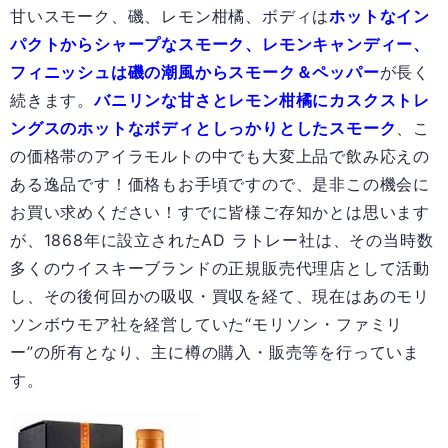
甘いスモーク、磯、レモン柑橘、ボディは
ホットなイン
パクトからシャープなスモーク、レモンキャンディー、
フィニッシュは磯の潮風からスモーク＆ペッパー
が長く
続きます。
バニリンな甘さとレモン柑橘にカスクストレ
ングスのホットなボディとしっかりとしたスモーク
、こ
の価格帯のアイラモルトの中でも大変上品で飲み応えの
ある逸品です！価格もお手頃ですので、是非この機会に
お買い求めください！すでに皆様ご存知かとは思います
が、1868年に設立されたAD ラトレー社は、その当時数
多くのウイスキーブランドの正規販売代理店として活動
し、その後何回かの吸収・買収を経て、現在はあのモリ
ソンボウモア社を経営していた“モリソン・ファミリ
ー”の所有となり、主に樽の購入・販売等を行っていま
す。