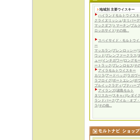
地域別 主要ウイスキー
ハイランドモルトウイスキ
クライヌリッシュ
/
タリバーデ
マックダフ
/
トマーチン
/
プル
ロッホサイド
/
その他...
スペイサイド・モルトウイ
ー
マッカラン
/
グレンロッシー
/
ウッド
/
グレンファークラス
/
ュー
/
インチガワー
/
ロングモ
ートラック
/
グレンロセス
/
その
アイラモルトウイスキー
カリラ
/
アードベッグ
/
ラガヴ
ラフロイグ
/
ポートエレン
/
ボ
ブルイックラディ
/
ブナハーブ
アイランズ(諸島
モルト
タリスカー
/
スキャパ
/
レダイ
ランドパーク
/
アイル・オブ・
ラ
/
その他...