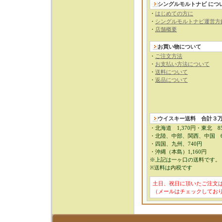
シングルモルトナビ につ
・
はじめての方に
・
シングルモルトナビ運営方
・
店舗概要
お買い物について
・
ご注文方法
・
お支払い方法について
・
送料について
・
返品について
ウイスキー送料
合計３
・北海道 1,370円・東北 8
・北陸、中部、関西、中国 6
・四国、九州、740円
・沖縄（本島）1,160円
※上記は一ヶ口の送料です。
※送料は内税です
土日、祝日に頂いたご注文
（メールはチェックしてお