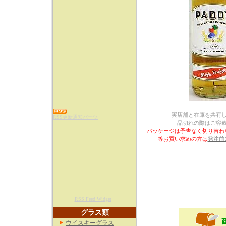
実店舗と在庫を共有
RSS更新通知パーツ
品切れの際はご容
パッケージは予告なく切り替わ
等お買い求めの方は
発注前
RSS Feed Widget
グラス類
ウイスキーグラス