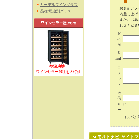
リーデルワイングラス
お名前とメ
品種/用途別グラス
内差し上げ
また、お急
わせくださ
お
名
前
E-
mail
コ
ワインセラー40種を大特価
メ
ン
ト
送
信
キ
い
ー
（スパム