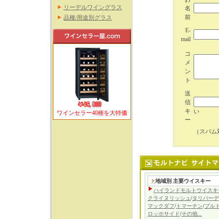
リーデルワイングラス
名
前
品種/用途別グラス
E-
mail
コ
メ
ン
ト
送
信
キ
い
ワインセラー40種を大特価
ー
（スパム
地域別 主要ウイスキー
ハイランドモルトウイスキ
クライヌリッシュ
/
タリバーデ
マックダフ
/
トマーチン
/
プル
ロッホサイド
/
その他...