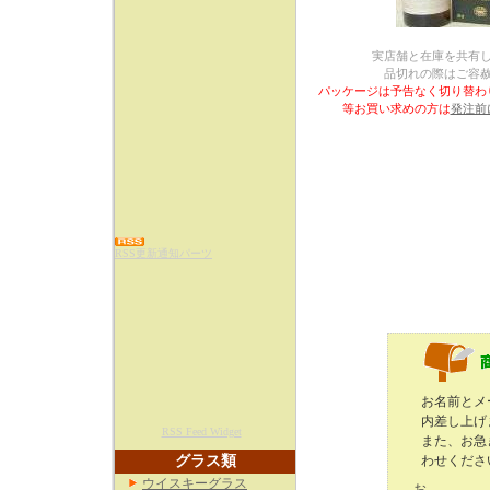
実店舗と在庫を共有
品切れの際はご容
パッケージは予告なく切り替わ
等お買い求めの方は
発注前
RSS更新通知パーツ
お名前とメ
内差し上げ
RSS Feed Widget
また、お急
グラス類
わせくださ
ウイスキーグラス
お