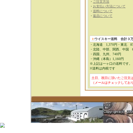
・
ご注文方法
・
お支払い方法について
・
送料について
・
返品について
ウイスキー送料
合計３
・北海道 1,370円・東北 8
・北陸、中部、関西、中国 6
・四国、九州、740円
・沖縄（本島）1,160円
※上記は一ヶ口の送料です。
※送料は内税です
土日、祝日に頂いたご注文
（メールはチェックしてお