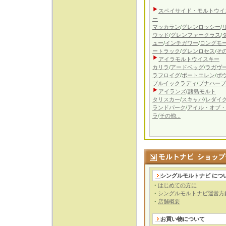
スペイサイド・モルトウイ
ー
マッカラン
/
グレンロッシー
/
ウッド
/
グレンファークラス
/
ュー
/
インチガワー
/
ロングモ
ートラック
/
グレンロセス
/
その
アイラモルトウイスキー
カリラ
/
アードベッグ
/
ラガヴ
ラフロイグ
/
ポートエレン
/
ボ
ブルイックラディ
/
ブナハーブ
アイランズ(諸島
モルト
タリスカー
/
スキャパ
/
レダイ
ランドパーク
/
アイル・オブ・
ラ
/
その他...
シングルモルトナビ につ
・
はじめての方に
・
シングルモルトナビ運営方
・
店舗概要
お買い物について