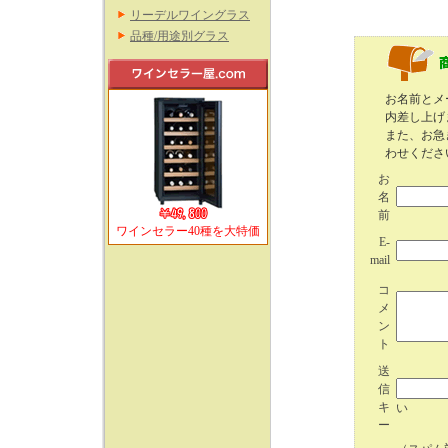
リーデルワイングラス
品種/用途別グラス
お名前とメ
内差し上げ
また、お急
わせくださ
お
名
前
ワインセラー40種を大特価
E-
mail
コ
メ
ン
ト
送
信
キ
い
ー