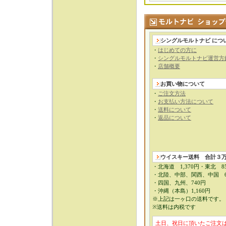
シングルモルトナビ につ
・
はじめての方に
・
シングルモルトナビ運営方
・
店舗概要
お買い物について
・
ご注文方法
・
お支払い方法について
・
送料について
・
返品について
ウイスキー送料
合計３
・北海道 1,370円・東北 8
・北陸、中部、関西、中国 6
・四国、九州、740円
・沖縄（本島）1,160円
※上記は一ヶ口の送料です。
※送料は内税です
土日、祝日に頂いたご注文