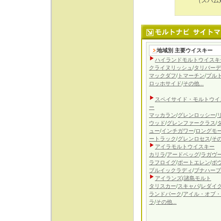
（スパム
地域別 主要ウイスキー
ハイランドモルトウイスキ
クライヌリッシュ
/
タリバーデ
マックダフ
/
トマーチン
/
プル
ロッホサイド
/
その他...
スペイサイド・モルトウイ
ー
マッカラン
/
グレンロッシー
/
ウッド
/
グレンファークラス
/
ュー
/
インチガワー
/
ロングモ
ートラック
/
グレンロセス
/
その
アイラモルトウイスキー
カリラ
/
アードベッグ
/
ラガヴ
ラフロイグ
/
ポートエレン
/
ボ
ブルイックラディ
/
ブナハーブ
アイランズ(諸島
モルト
タリスカー
/
スキャパ
/
レダイ
ランドパーク
/
アイル・オブ・
ラ
/
その他...