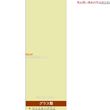
等お買い求めの方は
発注前
RSS更新通知パーツ
RSS Feed Widget
グラス類
ウイスキーグラス