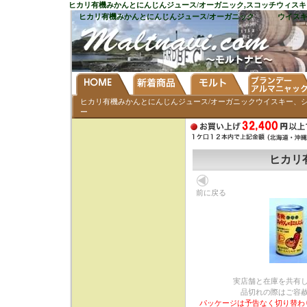
ヒカリ有機みかんとにんじんジュース/オーガニック
,スコッチウィス
ヒカリ有機みかんとにんじんジュース/オーガニック
ウイス
ヒカリ有機みかんとにんじんジュース/オーガニックウイスキー、
ー
ヒカリ
前に戻る
実店舗と在庫を共有
品切れの際はご容
パッケージは予告なく切り替わ