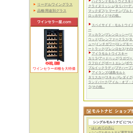
ハイランドモルトウイスキ
リーデルワイングラス
クライヌリッシュ
/
タリバーデ
品種/用途別グラス
マックダフ
/
トマーチン
/
プルト
ロッホサイド
/
その他...
スペイサイド・モルトウイ
ー
マッカラン
/
グレンロッシー
/
リ
ウッド
/
グレンファークラス
/
タ
ュー
/
インチガワー
/
ロングモー
ートラック
/
グレンロセス
/
その他
アイラモルトウイスキー
カリラ
/
アードベッグ
/
ラガヴー
ラフロイグ
/
ポートエレン
/
ボウ
ブルイックラディ
/
ブナハーブ
ワインセラー40種を大特価
アイランズ(諸島
モルト
タリスカー
/
スキャパ
/
レダイグ
ランドパーク
/
アイル・オブ・
ラ
/
その他...
シングルモルトナビ につ
・
はじめての方に
・
シングルモルトナビ運営方