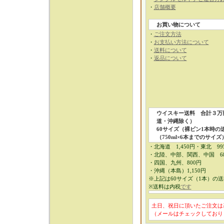
・
店舗概要
お買い物について
・
ご注文方法
・
お支払い方法について
・
送料について
・
返品について
ウイスキー送料
合計３万
道・沖縄除く）
60サイズ（裸ビン1本時の
（750ml×6本までのサイズ
・北海道 1,450円・東北 9
・北陸、中部、関西、中国 6
・四国、九州、800円
・沖縄（本島）1,150円
※上記は60サイズ（1本）の
※送料は内税
です
土日、祝日に頂いたご注文は
（メールはチェックしており