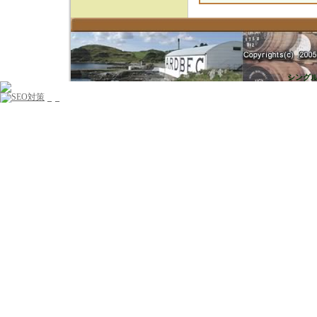
シングル
_
_