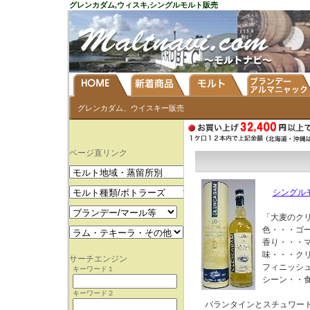
グレンカダム,ウィスキ,シングルモルト販売
グレンカダム、ウイスキー販売
シングル
「大麦のク
色・・・ゴ
香り・・・
味・・・ク
フィニッシ
シーン・・
バランタインとスチュワー