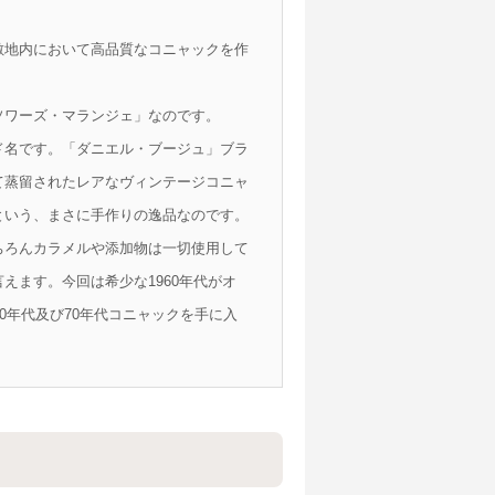
敷地内において高品質なコニャックを作
ソワーズ・マランジェ」なのです。
ド名です。「ダニエル・ブージュ」ブラ
て蒸留されたレアなヴィンテージコニャ
という、まさに手作りの逸品なのです。
ちろんカラメルや添加物は一切使用して
えます。今回は希少な1960年代がオ
0年代及び70年代コニャックを手に入