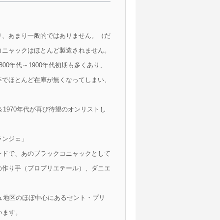
り、あまり一般的ではありません。（だ
コニャックはほとんど製造されません。
0年代～1900年代初期も多くあり、
年でほとんど在庫が無くなってしまい、
1970年代が再び待望のオンリストし
ランジェ」
ンドで、あのブラックコニャックとして
の作り手（プロプリエテール）、ダニエ
ニュ地区のほぼ中心にあるセント・プリ
います。