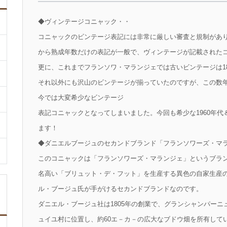
◆ヴィンテージコニャック・・
コニャックのビンテージ表記には非常に厳しい審査と規制があ
から熟成年数だけの表記が一般で、ヴィンテージが記載された
更に、これまでフランソワ・マランジェでは古いビンテージは180
それ以外にも沢山のビンテージが揃っていたのですが、この数
今では大変希少なビンテージ
表記コニャックとなってしまいました。今回も希少な1960年代＆
ます！
◆ダニエルブージュのセカンドブランド「フランソワーズ・マ
このコニャックは「フランソワーズ・マランジェ」というブラ
名高い「ブリュット・デ・フット」を生産する異色の自家生産
ル・ブージュ氏が手がけるセカンドブランドなのです。
ダニエル・ブージュ社は1805年の創業で、グランシャンパー
ュイユ村に位置し、約60エ－カ－の広大なブドウ畑を所有して