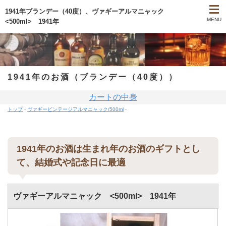
1941年ブランデー（40度）、ヴァギーアルマニャック
MENU
<500ml> 1941年
年代別・商品一覧
送料表/買い物手引
1941年のお酒（ブランデー（40度））
カートの中身
ウイスキー販売TOP
トップ
-
ヴァギービンテージアルマニャック/500ml
-
問い合わせ
1941年のお酒は生まれ年のお酒のギフトとし
て、結婚式や記念日に最適
ヴァギーアルマニャック <500ml> 1941年