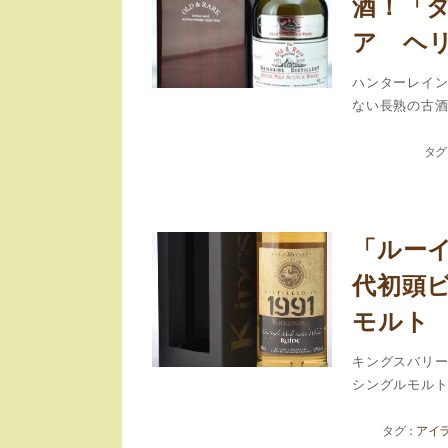
酒！「ダ
ア ヘ
ハンターレイン
ない長熟の古酒モ
「ルーイ
代初頭
モルト
キングスバリー
シングルモルトの
アイ