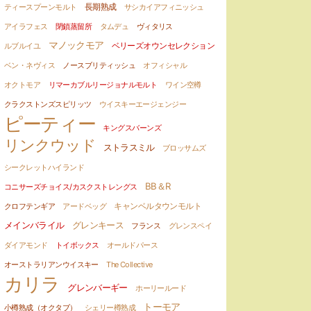
ティースプーンモルト
長期熟成
サシカイアフィニッシュ
アイラフェス
閉鎖蒸留所
タムデュ
ヴィタリス
マノックモア
ルブルイユ
ベリーズオウンセレクション
ベン・ネヴィス
ノースブリティッシュ
オフィシャル
オクトモア
リマーカブルリージョナルモルト
ワイン空樽
クラクストンズスピリッツ
ウイスキーエージェンジー
ピーティー
キングスバーンズ
リンクウッド
ストラスミル
ブロッサムズ
シークレットハイランド
BB＆R
コニサーズチョイス/カスクストレングス
クロフテンギア
アードベッグ
キャンベルタウンモルト
メインバライル
グレンキース
フランス
グレンスペイ
ダイアモンド
トイボックス
オールドパース
オーストラリアンウイスキー
The Collective
カリラ
グレンバーギー
ホーリールード
トーモア
小樽熟成（オクタブ）
シェリー樽熟成