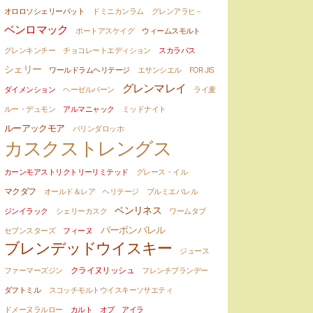
オロロソシェリーバット
ドミニカンラム
グレンアラヒ－
ベンロマック
ポートアスケイグ
ウィームスモルト
グレンキンチー
チョコレートエディション
スカラバス
シェリー
ワールドラムヘリテージ
エサンシエル
FOR JIS
グレンマレイ
ダイメンション
ヘーゼルバーン
ライ麦
ルー・デュモン
アルマニャック
ミッドナイト
ルーアックモア
バリンダロッホ
カスクストレングス
カーンモアストリクトリーリミテッド
グレース・イル
マクダフ
オールド＆レア ヘリテージ
プルミエバレル
ベンリネス
ジンイラック
シェリーカスク
ワームタブ
バーボンバレル
セブンスターズ
フィーヌ
ブレンデッドウイスキー
ジュース
クライヌリッシュ
ファーマーズジン
フレンチブランデー
ダフトミル
スコッチモルトウイスキーソサエティ
ドメーヌラルロー
カルト オブ アイラ