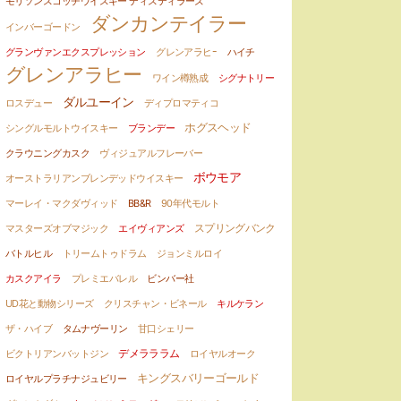
モリソンスコッチウイスキー ディスティラーズ
ダンカンテイラー
インバーゴードン
グランヴァンエクスプレッション
グレンアラヒｰ
ハイチ
グレンアラヒー
ワイン樽熟成
シグナトリー
ダルユーイン
ロスデュー
ディプロマティコ
ホグスヘッド
シングルモルトウイスキー
ブランデー
クラウニングカスク
ヴィジュアルフレーバー
ボウモア
オーストラリアンブレンデッドウイスキー
マーレイ・マクダヴィッド
BB&R
90年代モルト
スプリングバンク
マスターズオブマジック
エイヴィアンズ
バトルヒル
トリームトゥドラム
ジョンミルロイ
カスクアイラ
プレミエバレル
ビンバー社
UD花と動物シリーズ
クリスチャン・ビネール
キルケラン
ザ・ハイブ
タムナヴーリン
甘口シェリー
デメラララム
ビクトリアンバットジン
ロイヤルオーク
キングスバリーゴールド
ロイヤルプラチナジュビリー