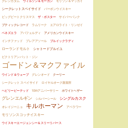
グレンカダム
ウィルソン＆モーガン
モリソン＆マッカイ
シークレットスペイサイド
バーボンウイスキー
ビッグピートクリスマス
ザ・ポスター
サイバーパンク
ブティックレコード
ラムリーク
エアロライト・リンゼイ
ベネズエラ
アバフェルディ
アメリカンウイスキー
インチファッド
ブレアアソール
ブルイックラディ
ローランドモルト
シャトードブルイユ
ビクトリアンバット・ジン
ゴードン＆マクファイル
ウインド＆ウェーブ
グレンオード
クーリー
シークレット スペイサイド
ロイヤルオーク蒸留所
ヘビリーピーテッド
10thアニバーサリー
ホワイトヘザー
グレンエルギン
シングルカスク
シルバーシール
キルホーマン
オレイジーニョ
アベラワー
モリソンスコッチイスキー
ウイスキーエージェンシー＆スリーリバース