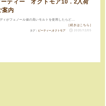
ーティー オクトモア10．2入荷
ご案内
ディがフェノール値の高いモルトを使用したらど...
［続きはこちら］
2020/12/05
ピーティー
オクトモア