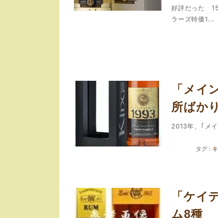
好評だった 1
ラーズ特価1...
「メイン
所ばか
2013年、｢メイ
キ
「ケイ
ム8種