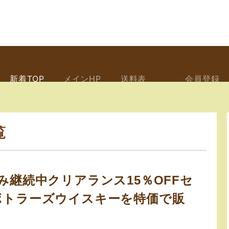
新着TOP
メインHP
送料表
会員登録
覧
み継続中クリアランス15％OFFセ
ボトラーズウイスキーを特価で販