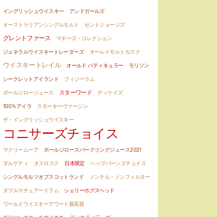
イングリッシュウイスキー
アンドガールズ
オーストラリアンシングルモルト
セントジョージズ
グレントファース
マギーズ・コレクション
ジェネラルウイスキートレーダーズ
オールドモルトカスク
ウイスキートレイル
オールド パティキュラー
モリソン
シークレットアイランド
フィジーラム
スターワード
ポールジロージュース
ディケイズ
100％アイラ
スモーキーヴァージン
ザ・イングリッシュウイスキー
コニサーズチョイス
マクリームーア
ポールジロースパークリングジュース2021
ダルゲティ
オスロスク
日本限定
ヘップバーンズチョイス
シングルモルツオブスコットランド
ノンチル・ノンフィルター
ダブルマチュアードラム
シェリーホグスヘッド
ワールドウイスキーアワード最高賞