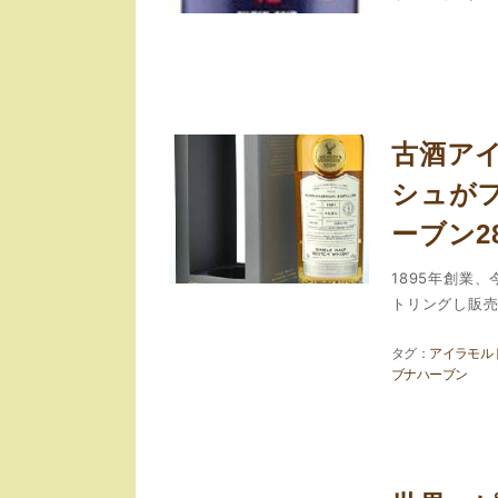
古酒ア
シュが
ーブン2
1895年創業
トリングし販売.
アイラモル
ブナハーブン