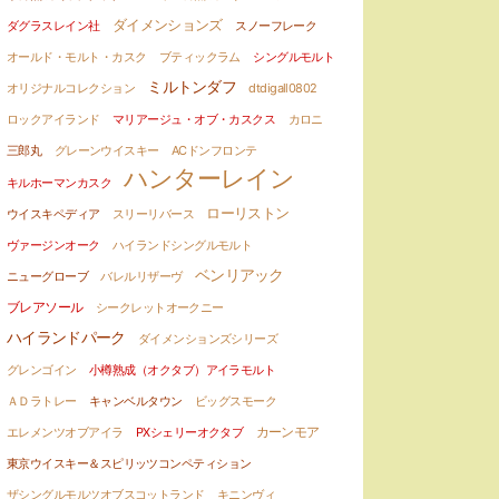
ダイメンションズ
ダグラスレイン社
スノーフレーク
オールド・モルト・カスク
ブティックラム
シングルモルト
ミルトンダフ
オリジナルコレクション
dtdigall0802
ロックアイランド
マリアージュ・オブ・カスクス
カロニ
三郎丸
グレーンウイスキー
ACドンフロンテ
ハンターレイン
キルホーマンカスク
ローリストン
ウイスキペディア
スリーリバース
ヴァージンオーク
ハイランドシングルモルト
ベンリアック
ニューグローブ
バレルリザーヴ
ブレアソール
シークレットオークニー
ハイランドパーク
ダイメンションズシリーズ
グレンゴイン
小樽熟成（オクタブ）アイラモルト
ＡＤラトレー
キャンベルタウン
ビッグスモーク
エレメンツオブアイラ
PXシェリーオクタブ
カーンモア
東京ウイスキー＆スピリッツコンペティション
ザシングルモルツオブスコットランド
キニンヴィ