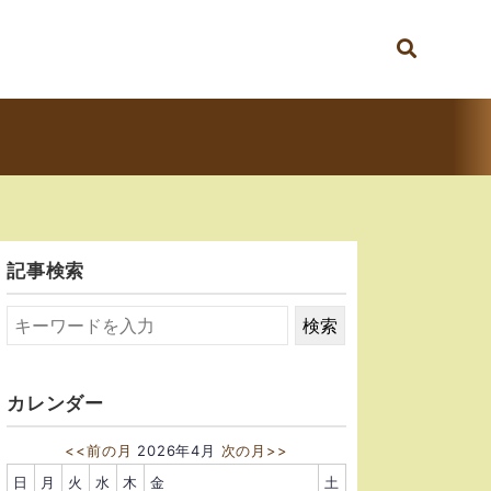
記事検索
カレンダー
<<前の月
2026年4月
次の月>>
日
月
火
水
木
金
土