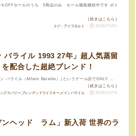
5％OFFセールのうち 5商品のみ セール価格継続中です ボト
［続きはこちら］
2020/12/21
アイラモルト
 バライル 1993 27年」超人気蒸留
りを配合した超絶ブレンド！
ン バライル（Mhain Baraille）｣というゲール語でONLY ...
［続きはこちら］
2020/12/15
ングスバリー
ブレンデッドウイスキー
メインバライル
デンヘッド ラム」新入荷 世界のラ