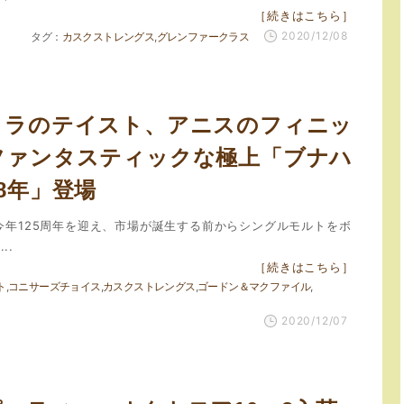
［続きはこちら］
2020/12/08
カスクストレングス
グレンファークラス
イラのテイスト、アニスのフィニッ
ファンタスティックな極上「ブナハ
8年」登場
、今年125周年を迎え、市場が誕生する前からシングルモルトをボ
..
［続きはこちら］
ト
コニサーズチョイス
カスクストレングス
ゴードン＆マクファイル
2020/12/07