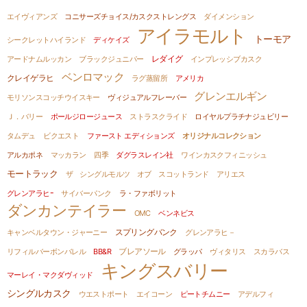
エイヴィアンズ
コニサーズチョイス/カスクストレングス
ダイメンション
アイラモルト
トーモア
シークレットハイランド
ディケイズ
レダイグ
アードナムルッカン
ブラックジュニパー
インプレッシブカスク
ベンロマック
クレイゲラヒ
ラグ蒸留所
アメリカ
グレンエルギン
モリソンスコッチウイスキー
ヴィジュアルフレーバー
Ｊ．バリー
ポールジロージュース
ストラスクライド
ロイヤルプラチナジュビリー
タムデュ
ビクエスト
ファースト エディションズ
オリジナルコレクション
アルカポネ
マッカラン
四季
ダグラスレイン社
ワインカスクフィニッシュ
モートラック
ザ シングルモルツ オブ スコットランド
アリエス
グレンアラヒｰ
サイバーパンク
ラ・ファボリット
ダンカンテイラー
OMC
ベンネビス
スプリングバンク
キャンベルタウン・ジャーニー
グレンアラヒ－
ブレアソール
リフィルバーボンバレル
BB&R
グラッパ
ヴィタリス
スカラバス
キングスバリー
マーレイ・マクダヴィッド
シングルカスク
ウエストポート
エイコーン
ピートチムニー
アデルフィ