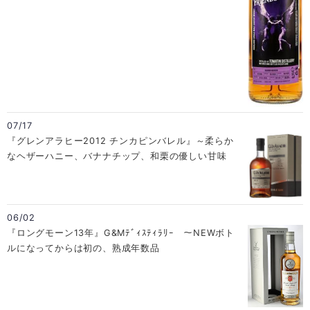
07/17
『グレンアラヒー2012 チンカピンバレル』～柔らか
なヘザーハニー、バナナチップ、和栗の優しい甘味
06/02
『ロングモーン13年』G&Mﾃﾞｨｽﾃｨﾗﾘｰ ～NEWボト
ルになってからは初の、熟成年数品