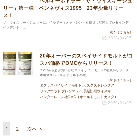
ベルギーボトラー「ザ・ウイスキージュ
リー」第一弾 ベンネヴィス1995 23年少量リリー
ス！
ザ・ウイスキー・ジュリーは、ベルギー（メッヘレン）を拠点に展開しているインディ
ペンデント・...
［続きはこちら］
2020/04/07
20年オーバーのスペイサイドモルトがコ
スパ価格でOMCからリリース！
OMCから超お買い得なスペイサイドモルト2種類がリリース
本格派スペイサイドモルトの雄、...
［続きはこちら］
スペイサイドモルト
カスクストレングス
リンクウッド
グレンマレイ
長期熟成ウイスキー
ハンターレイン社OMC（オールドモルトカスク）
2020/04/07
1
2
次へ >