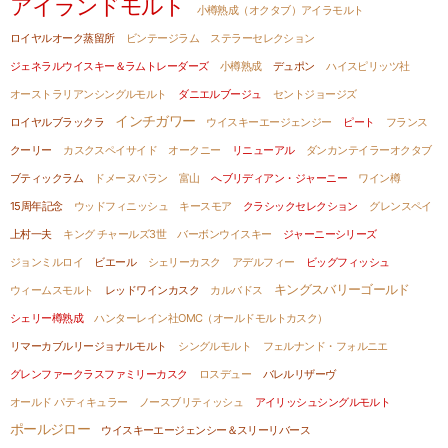
アイランドモルト
小樽熟成（オクタブ）アイラモルト
ロイヤルオーク蒸留所
ビンテージラム
ステラーセレクション
ジェネラルウイスキー＆ラムトレーダーズ
小樽熟成
デュポン
ハイスピリッツ社
オーストラリアンシングルモルト
ダニエルブージュ
セントジョージズ
インチガワー
ロイヤルブラックラ
ウイスキーエージェンジー
ピート
フランス
クーリー
カスクスペイサイド
オークニー
リニューアル
ダンカンテイラーオクタブ
ブティックラム
ドメーヌパラン
富山
へブリディアン・ジャーニー
ワイン樽
15周年記念
ウッドフィニッシュ
キースモア
クラシックセレクション
グレンスペイ
上村一夫
キング チャールズ3世
バーボンウイスキー
ジャーニーシリーズ
ジョンミルロイ
ビエール
シェリーカスク
アデルフィー
ビッグフィッシュ
キングスバリーゴールド
ウィームスモルト
レッドワインカスク
カルバドス
シェリー樽熟成
ハンターレイン社OMC（オールドモルトカスク）
リマーカブルリージョナルモルト
シングルモルト
フェルナンド・フォルニエ
グレンファークラスファミリーカスク
ロスデュー
バレルリザーヴ
オールド パティキュラー
ノースブリティッシュ
アイリッシュシングルモルト
ポールジロー
ウイスキーエージェンシー＆スリーリバース