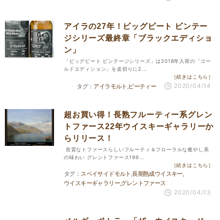
アイラの27年！ビッグピート ビンテー
ジシリーズ最終章「ブラックエディショ
ン」
「ビッグピート ビンテージシリーズ」は2018年入荷の「ゴー
ルドエディション」を皮切りに2...
［続きはこちら］
2020/04/14
アイラモルト
ピーティー
超お買い得！長熟フルーティー系グレン
トファース22年ウイスキーギャラリーか
らリリース！
良質なトファースらしいフルーティ＆フローラルな癒やし系
の味わい グレントファース199...
［続きはこちら］
スペイサイドモルト
長期熟成ウイスキー
ウイスキーギャラリー
グレントファース
2020/04/13