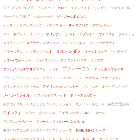
ダイメンションズ
７スターズ
カロニ
エアロライト・リンゼイ
インペリアル
ルーアックモア
バルメナック
ザ・ゴールドロンズ
オーストラリアンブレンデッドウイスキー
チーフタンズ
ダブルバレル
ベン・ネヴィス
イーパワーオリジナル
シャトードブルイユ
オスロスク
ダルゲティ
ＡＤラトレー
ステラーコレクション
ペドロヒメネス
ブルイックラディ
ミルトンダフ
ベリーズラム
ハイランドモルト
オールド＆レア ヘリテージ
ビリー･ウォーカー
キングスバリーカスクストレングス
オクタブ
ブナハーブン
ザシングルモルツオブスコットランド
アメリカンウイスキー
ビクトリアンバットジン
クラクストンズスピリッツ
ハーベストエディション
クリスチャン・ビネール
アイリッシュウイスキー
プルトニー
ポートアスケイグ
メインバライル
リフィルホグスヘッド
ドメーヌラルロー
東京ウイスキー＆スピリッツコンペティション
オフィシャルモルト（蒸留所元詰め）
ワインフィニッシュ
ダフトミル
アイラシングルモルト
マール
10thアニバーサリー
ファーストフィルバーボンバレル
モリソンスコッチウイスキーディスティラーズ
TOGETHERシリーズ
シングルモルツオブスコットランド
カルドレイン
ドルーエ
アートワーク