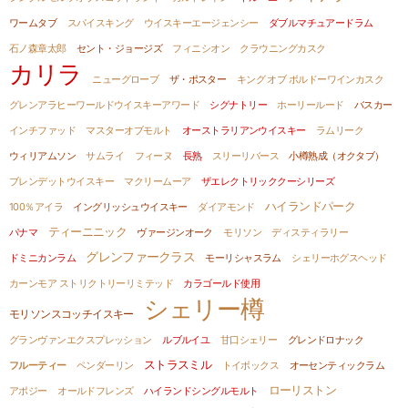
ワームタブ
スパイスキング
ウイスキーエージェンシー
ダブルマチュアードラム
石ノ森章太郎
セント・ジョージズ
フィニシオン
クラウニングカスク
カリラ
ニューグローブ
ザ・ポスター
キング オブ ボルドーワインカスク
グレンアラヒーワールドウイスキーアワード
シグナトリー
ホーリールード
バスカー
インチファッド
マスターオブモルト
オーストラリアンウイスキー
ラムリーク
ウィリアムソン
サムライ
フィーヌ
長熟
スリーリバース
小樽熟成（オクタブ）
ブレンデットウイスキー
マクリームーア
ザエレクトリッククーシリーズ
ハイランドパーク
100％アイラ
イングリッシュウイスキー
ダイアモンド
ティーニニック
パナマ
ヴァージンオーク
モリソン
ディスティラリー
グレンファークラス
ドミニカンラム
モーリシャスラム
シェリーホグスヘッド
カーンモア ストリクトリーリミテッド
カラゴールド使用
シェリー樽
モリソンスコッチイスキー
グランヴァンエクスプレッション
ルブルイユ
甘口シェリー
グレンドロナック
ストラスミル
フルーティー
ペンダーリン
トイボックス
オーセンティックラム
ローリストン
アポジー
オールドフレンズ
ハイランドシングルモルト