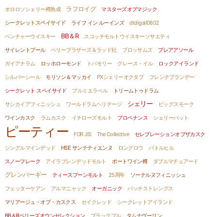
ラフロイグ
オロロソシェリー樽熟成
マスターズオブマジック
シークレットスペイサイド
ライフ イン ルーインズ
dtdigall0802
BB＆R
ベンチャーウイスキー
スコッチモルトウイスキーソサエティ
サイレントプール
ベリーブラザーズ＆ラッド社
ブロッサムズ
ブレアアソール
ガイアナラム
ロッホローモンド
トバモリー
グレース・イル
ロックアイランド
シルバーシール
モリソン＆マッカイ
PXシェリーオクタブ
フレンチブランデー
シークレット スペイサイド
プルミエラベル
トリームトゥドラム
シェリー
サシカイアフィニッシュ
ワールドラムヘリテージ
ビッグスモーク
ワインカスク
ラムカスク
イチローズモルト
プロベナンス
シェリーバット
ピーティー
FOR JIS
The Collective
セレブレーションオブザカスク
シングルマインデッド
HSE サンテティエンヌ
ロングロウ
バトルヒル
スノーフレーク
アイラブレンデッドモルト
ポートワイン樽
ダブルマチュアード
グレンバーギー
ティースプーンモルト
25周年
ソーテルヌフィニッシュ
フェッターケアン
アルマニャック
オーガニック
バッチストレングス
マリアージュ・オブ・カスクス
セイクレッド
シークレットアイランド
BB＆Rベリーズオウンセレクション
ブラックブル
タムナヴーリン