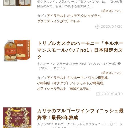
ダグラスレイン人気シリーズ「ダブルバレル」は、「2つの蒸
留所のみで、お互いの良さを最大限に...
［続きはこちら］
アイラモルト
ボウモア
クレイゲラヒ
ダグラスレイン
ダブルバレル
2020/04/20
トリプルカスクのハーモニー「キルホー
マンスモールバッチno1」日本限定カス
ク
キルホーマン スモールバッチ No.1 for Japanはバーボン樽
（70％）、マデイラ...
［続きはこちら］
アイラモルト
キルホーマン
ワイン樽熟成
小樽熟成（オクタブ）アイラモルト
小樽熟成
オフィシャルモルト（蒸留所元詰め）
2020/04/19
カリラのマルゴーワインフィニッシュ最
終章！最長8年熟成
カリラ2011 マルゴークラレットカスクフィニッシュはバーボ