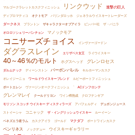
リンクウッド
進撃の巨人
マルゴークラレットカスクフィニッシュ
ディプロマティコ
オクトモア
バリンダロッホ
ジェネラルウイスキートレーダーズ
ダークネス
ブラントン
ザキャラクターオブアイラ
ビンバー社
ザ・バニラ
マノックモア
オロロソシェリーパンチョン
コニサーズチョイス
インヴァーゴードン
ダグラスレイン
エリザベス女王
ライウイスキー
40～46％のモルト
グレンロセス
ホグスヘッド
バーボンバレル
ダルムナック
ディーンストン
キルホーマンカスク
オレイジーニョ
ワールドウイスキーブレンド
ルビーポートフィニッシュ
ポートエレン
ヴァージンオークフィニッシュ
`
ACドンフロンテ
グレンマレイ
クールドリヨン
ワイン樽熟成
クロフテンギア
モリソン スコッチ ウイスキー ディスティラーズ
アバフェルディ
デュポンジュース
コニャック
ストイーシャ
ザ・イングリッシュウイスキー
ルーイーン
ベネズエラ産ラム
カスクアイラ
ゴールド
マクダフ
ポートワインカスク
ベンリネス
ウイスキーギャラリー
ノックデュー