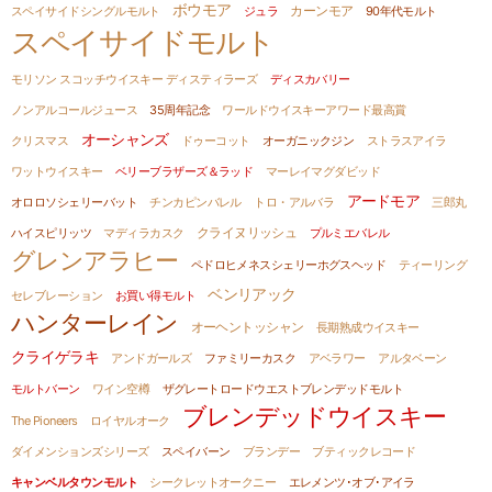
ボウモア
スペイサイドシングルモルト
ジュラ
カーンモア
90年代モルト
スペイサイドモルト
モリソン スコッチウイスキー ディスティラーズ
ディスカバリー
ノンアルコールジュース
35周年記念
ワールドウイスキーアワード最高賞
オーシャンズ
クリスマス
ドゥーコット
オーガニックジン
ストラスアイラ
ワットウイスキー
ベリーブラザーズ＆ラッド
マーレイマグダビッド
アードモア
オロロソシェリーバット
チンカピンバレル
トロ・アルバラ
三郎丸
ハイスピリッツ
マディラカスク
クライヌリッシュ
プルミエバレル
グレンアラヒー
ペドロヒメネスシェリーホグスヘッド
ティーリング
ベンリアック
セレブレーション
お買い得モルト
ハンターレイン
オーヘントッシャン
長期熟成ウイスキー
クライゲラキ
アンドガールズ
ファミリーカスク
アベラワー
アルタベーン
モルトバーン
ワイン空樽
ザグレートロードウエストブレンデッドモルト
ブレンデッドウイスキー
The Pioneers
ロイヤルオーク
ダイメンションズシリーズ
スペイバーン
ブランデー
ブティックレコード
キャンベルタウンモルト
シークレットオークニー
エレメンツ･オブ･アイラ