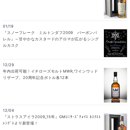
01/19
『スノーフレーク ミルトンダフ2009 バーボンバ
レル』～甘やかなカスタードのアロマが広がるシング
ルカスク
12/29
年内出荷可能！イチローズモルトMWR,ワインウッド
リザーブ、20周年記念ボトル各12本
12/04
『ストラスアイラ2009_15年』GMｺﾆｻｰｽﾞﾁｮｲｽ ｶｽｸｽﾄ
ﾚﾝｸﾞｽより新登場！