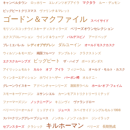
マクタラ
キャンベルタウン
ロッホリー
エレメンツオブアイラ
ルー・デュモン
ビッグピートクリスマス
ヴァリンチ＆マレット
ゴードン＆マクファイル
スペイサイド
モリソンスコッチウイスキー ディスティラーズ
ベリーズオウンセレクション
エクスプロレーション
ウインド＆ウェーブ
バルデスピノ
アードベッグ
ダルユーイン
プレミエバレル
レディオブザグレン
オールドモスクカスク
ウィルソン＆モーガン
南国フルーツ
テンプルトン
クラクストンズ
ビッグピート
エクスクルーシブズ
ザ・ハイブ
ポートダンダス
アイリッシュモルト
カルト オブ アイラ
フィジーラム
オールド・モルト・カスク
ウィンターエディション
ホワイトヘザー
バーボン樽
オルドニ－
グレーンウイスキー
アドベンチャーシリーズ
蒸留所ラベル
ホール･オブ･フェイム
スモーキーヴァージン
エサンシエル
カーンモアストリクトリーリミテッド
ファーマーズジン
ノックニーアン
キニンヴィ
ヴァランドロー
ベリーベリーオールド
ミッドナイト
ジュース
スペイサイド シングルモルト1998
スパークリンググレープジュース
ノンチル・ノンフィルター
ジンイラック
キルホーマン
セブンスターズ
クラシック
ベリーズ
長期熟成