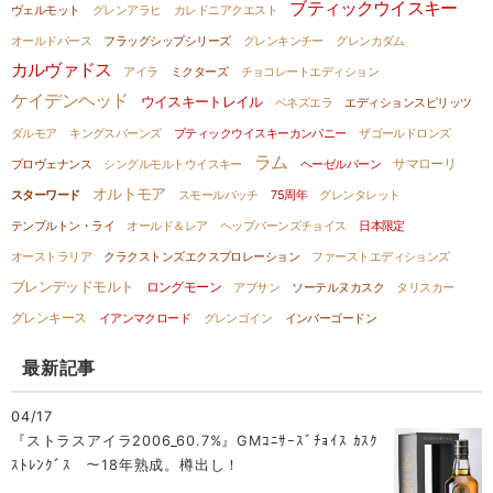
ブティックウイスキー
ヴェルモット
グレンアラヒ
カレドニアクエスト
オールドパース
フラッグシップシリーズ
グレンキンチー
グレンカダム
カルヴァドス
アイラ
ミクターズ
チョコレートエディション
ケイデンヘッド
ウイスキートレイル
ベネズエラ
エディションスピリッツ
ダルモア
キングスバーンズ
ブティックウイスキーカンパニー
ザゴールドロンズ
ラム
サマローリ
プロヴェナンス
シングルモルトウイスキー
ヘーゼルバーン
オルトモア
スターワード
スモールバッチ
75周年
グレンタレット
テンプルトン・ライ
オールド＆レア
ヘップバーンズチョイス
日本限定
オーストラリア
クラクストンズエクスプロレーション
ファーストエディションズ
ブレンデッドモルト
ロングモーン
アブサン
ソーテルヌカスク
タリスカー
グレンキース
イアンマクロード
グレンゴイン
インバーゴードン
最新記事
04/17
『ストラスアイラ2006_60.7%』GMｺﾆｻｰｽﾞﾁｮｲｽ ｶｽｸ
ｽﾄﾚﾝｸﾞｽ ～18年熟成。樽出し！