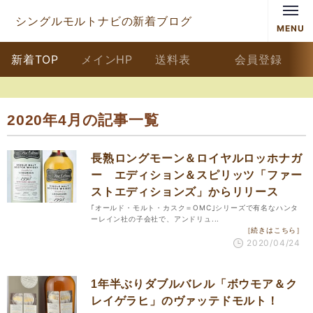
シングルモルトナビの新着ブログ
MENU
新着TOP
メインHP
送料表
会員登録
2020年4月の記事一覧
長熟ロングモーン＆ロイヤルロッホナガ
ー エディション＆スピリッツ「ファー
ストエディションズ」からリリース
｢オールド・モルト・カスク＝OMC｣シリーズで有名なハンタ
ーレイン社の子会社で、アンドリュ...
［続きはこちら］
2020/04/24
1年半ぶりダブルバレル「ボウモア＆ク
レイゲラヒ」のヴァッテドモルト！