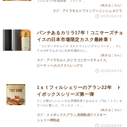
ンバレルで5年熟成後、フランス...
［続きはこちら］
アイラモルト
ワインフィニッシュ
カリラ
2020/04/19
パンチあるカリラ17年！コニサーズチョ
イスの日本市場限定カスク最終章！
「コニサーズチョイス カスクストレングスシリーズ」。そし
てその中でもさらに日本市場向けに...
［続きはこちら］
アイラモルト
カリラ
コニサーズチョイス
ピーティー
カスクストレングス
2020/04/16
1ｓｔフィルシェリーのアラン22年 ト
イボックスシリーズ第一弾
どこか懐かしいレトロな雰囲気漂うおもちゃ（Toy / トイ）を
ラベルに配した、ウィスク・イ...
［続きはこちら］
トイボックス
アラン
長期熟成ウイスキー
シェリー樽熟成
2020/04/16