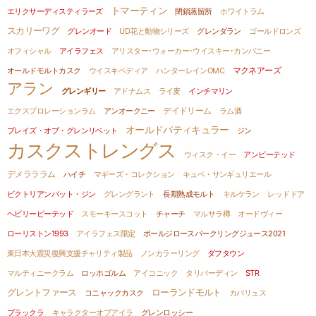
トマーティン
エリクサーディスティラーズ
閉鎖蒸留所
ホワイトラム
スカリーワグ
グレンオード
UD花と動物シリーズ
グレンダラン
ゴールドロンズ
オフィシャル
アイラフェス
アリスター･ウォーカー･ウイスキー･カンパニー
オールドモルトカスク
ウイスキペディア
ハンターレインOMC
マクネアーズ
アラン
グレンギリー
アドナムス
ライ麦
インチマリン
エクスプロレーションラム
アンオークニー
デイドリーム
ラム酒
オールドパティキュラー
ブレイズ・オブ・グレンリベット
ジン
カスクストレングス
ウィスク・イー
アンピーテッド
デメラララム
ハイチ
マギーズ・コレクション
キュベ・サンギュリエール
ビクトリアンバット・ジン
グレングラント
長期熟成モルト
キルケラン
レッドドア
ヘビリーピーテッド
スモーキースコット
チャーチ
マルサラ樽
オードヴィー
ローリストン1993
アイラフェス限定
ポールジロースパークリングジュース2021
東日本大震災復興支援チャリティ製品
ノンカラーリング
ダフタウン
マルティニークラム
ロッホゴルム
アイコニック
タリバーディン
STR
グレントファース
ローランドモルト
コニャックカスク
カバリュス
ブラックラ
キャラクターオブアイラ
グレンロッシー