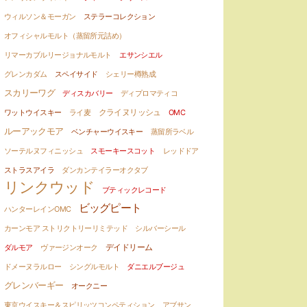
ウィルソン＆モーガン
ステラーコレクション
オフィシャルモルト（蒸留所元詰め）
リマーカブルリージョナルモルト
エサンシエル
グレンカダム
スペイサイド
シェリー樽熟成
スカリーワグ
ディスカバリー
ディプロマティコ
クライヌリッシュ
ワットウイスキー
ライ麦
OMC
ルーアックモア
ベンチャーウイスキー
蒸留所ラベル
ソーテルヌフィニッシュ
スモーキースコット
レッドドア
ストラスアイラ
ダンカンテイラーオクタブ
リンクウッド
ブティックレコード
ビッグピート
ハンターレインOMC
カーンモア ストリクトリーリミテッド
シルバーシール
デイドリーム
ダルモア
ヴァージンオーク
ドメーヌラルロー
シングルモルト
ダニエルブージュ
グレンバーギー
オークニー
東京ウイスキー＆スピリッツコンペティション
アブサン