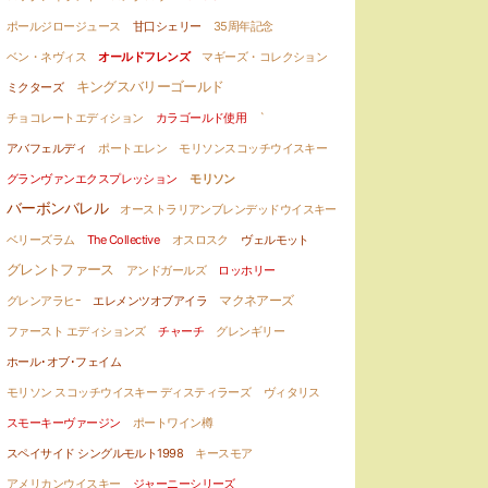
ポールジロージュース
甘口シェリー
35周年記念
ベン・ネヴィス
オールドフレンズ
マギーズ・コレクション
キングスバリーゴールド
ミクターズ
チョコレートエディション
カラゴールド使用
`
アバフェルディ
ポートエレン
モリソンスコッチウイスキー
グランヴァンエクスプレッション
モリソン
バーボンバレル
オーストラリアンブレンデッドウイスキー
ベリーズラム
The Collective
オスロスク
ヴェルモット
グレントファース
アンドガールズ
ロッホリー
マクネアーズ
グレンアラヒｰ
エレメンツオブアイラ
ファースト エディションズ
チャーチ
グレンギリー
ホール･オブ･フェイム
モリソン スコッチウイスキー ディスティラーズ
ヴィタリス
スモーキーヴァージン
ポートワイン樽
スペイサイド シングルモルト1998
キースモア
アメリカンウイスキー
ジャーニーシリーズ