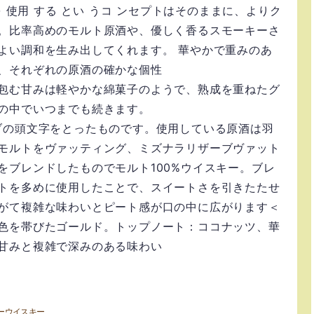
を 使用 する とい うコ ンセプトはそのままに、よりク
。比率高めのモルト原酒や、優しく香るスモーキーさ
よい調和を生み出してくれます。 華やかで重みのあ
、それぞれの原酒の確かな個性
包む甘みは軽やかな綿菓子のようで、熟成を重ねたグ
の中でいつまでも続きます。
ブの頭文字をとったものです。使用している原酒は羽
モルトをヴァッティング、ミズナラリザーブヴァット
をブレンドしたものでモルト100%ウイスキー。ブレ
トを多めに使用したことで、スイートさを引きたたせ
がて複雑な味わいとピート感が口の中に広がります＜
色を帯びたゴールド。トップノート：ココナッツ、華
甘みと複雑で深みのある味わい
ーウイスキー