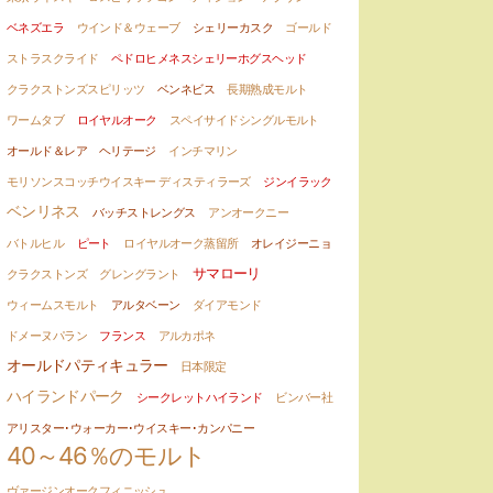
ベネズエラ
ウインド＆ウェーブ
シェリーカスク
ゴールド
ストラスクライド
ペドロヒメネスシェリーホグスヘッド
クラクストンズスピリッツ
ベンネビス
長期熟成モルト
ワームタブ
ロイヤルオーク
スペイサイドシングルモルト
オールド＆レア ヘリテージ
インチマリン
モリソンスコッチウイスキー ディスティラーズ
ジンイラック
ベンリネス
バッチストレングス
アンオークニー
バトルヒル
ピート
ロイヤルオーク蒸留所
オレイジーニョ
サマローリ
クラクストンズ
グレングラント
ウィームスモルト
アルタベーン
ダイアモンド
ドメーヌパラン
フランス
アルカポネ
オールドパティキュラー
日本限定
ハイランドパーク
シークレットハイランド
ビンバー社
アリスター･ウォーカー･ウイスキー･カンパニー
40～46％のモルト
ヴァージンオークフィニッシュ