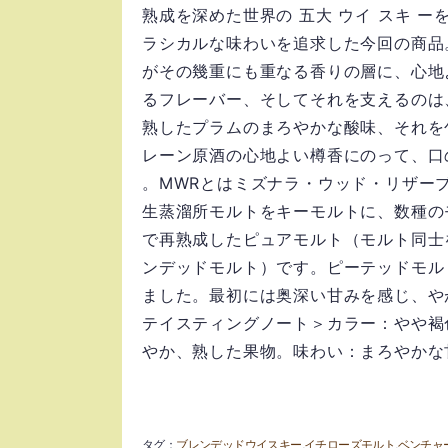
熟成を深めた世界の 五大 ウイ スキ ー
ラシカルな味わいを追求した今回の商品
がその幾重にも重なる香りの層に、心地
るフレーバー、そしてそれを支えるのは
熟したプラムのまろやかな酸味、それを
レーン原酒の心地よい樽香にのって、口
。MWRとはミズナラ・ウッド・リザー
生蒸溜所モルトをキーモルトに、数種の
で再熟成したピュアモルト（モルト同士
ンデッドモルト）です。ピーテッドモル
ました。最初には奥深い甘みを感じ、や
テイスティングノート＞カラー：やや褐
やか、熟した果物。味わい：まろやかな
ブレンデッドウイスキー
イチローズモルト
ベンチャ