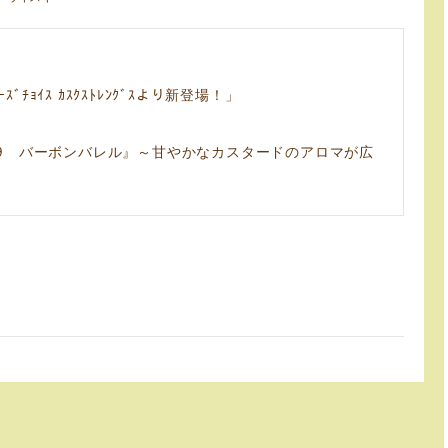
ﾞﾁｮｲｽ ｶｽｸｽﾄﾚﾝｸﾞｽより新登場！」
09 バーボンバレル』～甘やかなカスタードのアロマが広