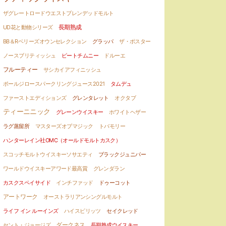
ザグレートロードウエストブレンデッドモルト
UD花と動物シリーズ
長期熟成
BB＆Rベリーズオウンセレクション
グラッパ
ザ・ポスター
ノースブリティッシュ
ピートチムニー
ドルーエ
フルーティー
サシカイアフィニッシュ
ポールジロースパークリングジュース2021
タムデュ
ファーストエディションズ
グレンタレット
オクタブ
ティーニニック
グレーンウイスキー
ホワイトヘザー
ラグ蒸留所
マスターズオブマジック
トバモリー
ハンターレイン社OMC（オールドモルトカスク）
スコッチモルトウイスキーソサエティ
ブラックジュニパー
ワールドウイスキーアワード最高賞
グレンダラン
カスクスペイサイド
インチファッド
ドゥーコット
アートワーク
オーストラリアンシングルモルト
ライフ イン ルーインズ
ハイスピリッツ
セイクレッド
セント・ジョージズ
ダークネス
長期熟成ウイスキー