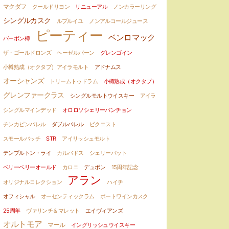
マクダフ
クールドリヨン
リニューアル
ノンカラーリング
シングルカスク
ルブルイユ
ノンアルコールジュース
ピーティー
ベンロマック
バーボン樽
ザ・ゴールドロンズ
ヘーゼルバーン
グレンゴイン
小樽熟成（オクタブ）アイラモルト
アドナムス
オーシャンズ
トリームトゥドラム
小樽熟成（オクタブ）
グレンファークラス
シングルモルトウイスキー
アイラ
シングルマインデッド
オロロソシェリーパンチョン
チンカピンバレル
ダブルバレル
ビクエスト
スモールバッチ
STR
アイリッシュモルト
テンプルトン・ライ
カルバドス
シェリーバット
ベリーベリーオールド
カロニ
デュポン
15周年記念
アラン
オリジナルコレクション
ハイチ
オフィシャル
オーセンティックラム
ポートワインカスク
25周年
ヴァリンチ＆マレット
エイヴィアンズ
オルトモア
マール
イングリッシュウイスキー