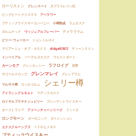
ローリストン
グレンスペイ
ダグラスレイン社
ビッグピートクリスマス
アベラワー
ブティックウイスキーカンパニー
小樽熟成
ラムカスク
ダルムナック
ヴィジュアルフレーバー
デメラララム
ビリー･ウォーカー
ジョンミルロイ
マリアージュ・オブ・カスクス
dtdigall0802
ディーンストン
インペリアル
ソーテルヌカスク
ウエストポート
ラフロイグ
カーンモア
グレンロッシー
四季
グレンマレイ
ザゴールドロンズ
グレンアラヒ
シェリー樽
マルサラ樽
ロッホゴルム
アイラシングルモルト
マディラカスク
ロイヤルプラチナジュビリー
ブレンデットウイスキー
オーストラリア
アドベンチャーシリーズ
フィーヌ
ロングモーン
オーガニック
ダイメンション
エクスクルーシブズ
ペドロヒメネス
ブティックウイスキー