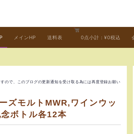
P
メインHP
送料表
0
点
小計：
¥
0
税込
ますので、このブログの更新通知を受け取る為には再度登録お願い
ーズモルトMWR,ワインウッ
記念ボトル各12本